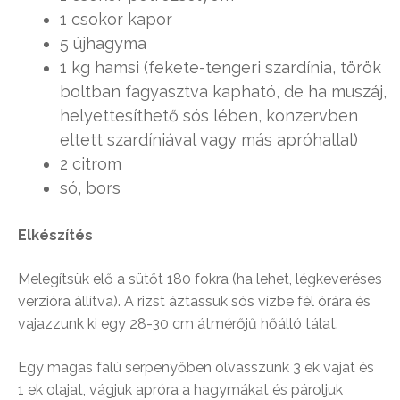
1 csokor kapor
5 újhagyma
1 kg hamsi (fekete-tengeri szardínia, török
boltban fagyasztva kapható, de ha muszáj,
helyettesíthető sós lében, konzervben
eltett szardíniával vagy más apróhallal)
2 citrom
só, bors
Elkészítés
Melegítsük elő a sütőt 180 fokra (ha lehet, légkeveréses
verzióra állítva). A rizst áztassuk sós vízbe fél órára és
vajazzunk ki egy 28-30 cm átmérőjű hőálló tálat.
Egy magas falú serpenyőben olvasszunk 3 ek vajat és
1 ek olajat, vágjuk apróra a hagymákat és pároljuk