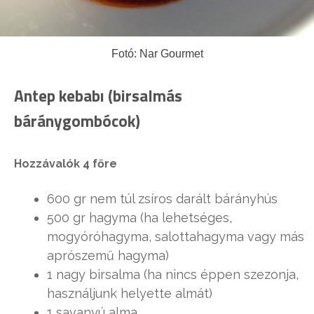
Fotó: Nar Gourmet
Antep kebabı (birsalmás
báránygombócok)
Hozzávalók 4 főre
600 gr nem túl zsíros darált bárányhús
500 gr hagyma (ha lehetséges,
mogyóróhagyma, salottahagyma vagy más
aprószemű hagyma)
1 nagy birsalma (ha nincs éppen szezonja,
használjunk helyette almát)
1 savanyú alma