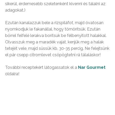
sikerül, érdemesebb szeletenként kivenni és tálalni az
adagokat.)
Ezután kanalazzuk bele a rizspiláfot, majd óvatosan
nyomkodjuk le fakanállal, hogy tömörítsük. Ezután
bőrrel felfelé lerakva borítsuk be félbenyitott halakkal.
Olvasszuk meg a maradék vajat, kenjük meg a halak
tetejét vele, majd süssük kb. 30-35 percig. Ne felejtsünk
el pár csepp citromlevet csöpögtetni rá tálaláskor!
További receptekért látogassatok el a
Nar Gourmet
oldalra!