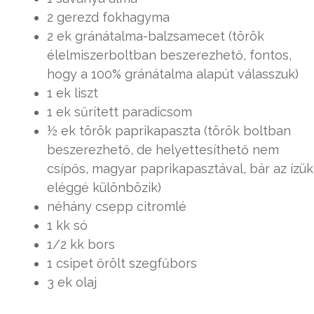
2 gerezd fokhagyma
2 ek gránátalma-balzsamecet (török
élelmiszerboltban beszerezhető, fontos,
hogy a 100% gránátalma alapút válasszuk)
1 ek liszt
1 ek sűrített paradicsom
½ ek török paprikapaszta (török boltban
beszerezhető, de helyettesíthető nem
csípős, magyar paprikapasztával, bár az ízük
eléggé különbözik)
néhány csepp citromlé
1 kk só
1/2 kk bors
1 csipet őrölt szegfűbors
3 ek olaj