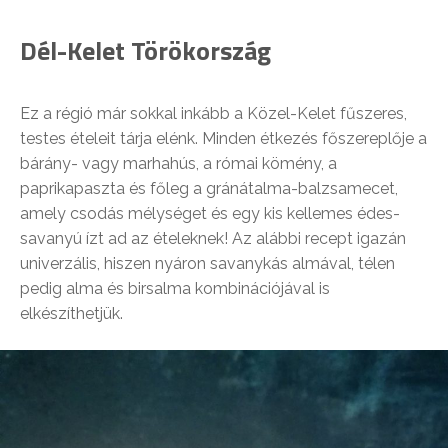
Dél-Kelet Törökország
Ez a régió már sokkal inkább a Közel-Kelet fűszeres,
testes ételeit tárja elénk. Minden étkezés főszereplője a
bárány- vagy marhahús, a római kömény, a
paprikapaszta és főleg a gránátalma-balzsamecet,
amely csodás mélységet és egy kis kellemes édes-
savanyú ízt ad az ételeknek! Az alábbi recept igazán
univerzális, hiszen nyáron savanykás almával, télen
pedig alma és birsalma kombinációjával is
elkészíthetjük.