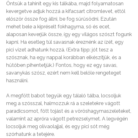
Öntsük a tahinit egy kis tálkába, majd folyamatosan
kevergetve adjuk hozzá a kifacsart citromlevet, ettől
először össze fog állni, be fog sűrűsödni. Ezután
mehet bele a kipréselt fokhagyma, só és ecet,
alaposan keverjük össze, így egy világos szószt fogunk
kapni. Ha esetleg túl savasnak éreznénk az ízét, egy
pici vizet adhatunk hozzá. (Extra tipp: jót tesz a
szósznak, ha egy nappal korábban elkészítjük, és a
hűtőben pihentetjük.) Fontos, hogy ez egy savas,
savanykás szósz, ezért nem kell belőle rengeteget
használni.
A megfőtt babot tegyük egy tálaló tálba, locsoljuk
meg a szósszal, halmozzuk rá a szeletekre vágott
paradicsomot, főtt tojást és a vöröshagymaszeleteket,
valamint az apróra vágott petrezselymet. A legvégén
locsoljuk meg olívaolajjal, és egy pici sót még
szórhatunk a tetejére.