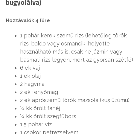
bugyolálva)
Hozzávalók 4 főre
1 pohár kerek szemű rizs (lehetőleg török
rizs: baldo vagy osmancik, helyette
használható más is, csak ne jázmin vagy
basmati rizs legyen, mert az gyorsan szétfő)
6 ek vaj
1 ek olaj
2 hagyma
2 ek fenyőmag
2 ek aprószemű török mazsola (kuş üzümü)
¼ kk őrölt fahéj
¼ kk őrölt szegfűbors
1,5 pohár víz
1 csokor petrezselyem