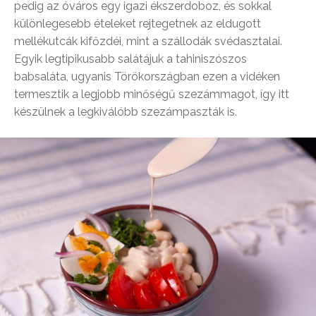
pedig az óváros egy igazi ékszerdoboz, és sokkal
különlegesebb ételeket rejtegetnek az eldugott
mellékutcák kifőzdéi, mint a szállodák svédasztalai.
Egyik legtipikusabb salátájuk a tahiniszószos
babsaláta, ugyanis Törökországban ezen a vidéken
termesztik a legjobb minőségű szezámmagot, így itt
készülnek a legkiválóbb szezámpaszták is.