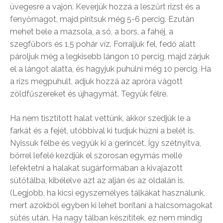
üvegesre a vajon. Keverjük hozzá a leszűrt rizst és a
fenyőmagot, majd pirítsuk még 5-6 percig. Ezután
mehet bele a mazsola, a só, a bors, a fahéj, a
szegfűbors és 1,5 pohár víz. Forraljuk fel, fedő alatt
pároljuk még a legkisebb lángon 10 percig, majd zárjuk
el a lángot alatta, és hagyjuk puhulni még 10 percig. Ha
a rizs megpuhult, adjuk hozzá az apróra vágott
zöldfűszereket és újhagymát. Tegyük félre.
Ha nem tisztított halat vettünk, akkor szedjük le a
farkát és a fejét, utóbbival ki tudjuk húzni a belét is.
Nyissuk félbe és vegyük ki a gerincét. Így szétnyitva,
bőrrel lefelé kezdjük el szorosan egymás mellé
lefektetni a halakat sugárformában a kivajazott
sütőtálba, kibélelve azt az alján és az oldalán is.
(Legjobb, ha kicsi egyszemélyes tálkákat használunk,
mert azokból egyben ki lehet borítani a halcsomagokat
sütés után. Ha nagy tálban készítitek, ez nem mindig