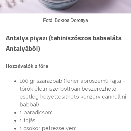
Fotó: Bokros Dorottya
Antalya piyazı (tahiniszószos babsaláta
Antalyából)
Hozzávalók 2 főre
100 gr szárazbab (fehér aprószemű fajta –
török élelmiszerboltban beszerezhető,
esetleg helyettesíthető konzerv cannellini
babbal)
1 paradicsom
1 tojás
1 csokor petrezselyem