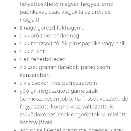
helyettesíthető magyar, hegyes, erős
paprikával, csak vágjuk ki az ereit és
magjait)
2 nagy gerezd fokhagyma
1 kk őrölt koriandermag
1 kk morzsolt török pirospaprika vagy chili
1 kk cukor
1 ek fehérborecet
2 x 400 gramm darabolt paradicsom
konzervben
1 kis csokor friss petrezselyem
500 gr megtisztított garnélarák
(természetesen jobb, ha frisset vesztek, de
fagyasztott, konyhakész változattal is
működőképes, csak engedjétek ki, mielőtt
használjátok)
200 gr sajt (lehet trappista, cheddar vagy