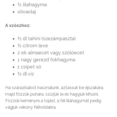
½ lilahagyma
olívaolaj
A szószhoz:
½ dl tahini (szezámpaszta)
½ citrom leve
2 ek almaecet vagy szőlőecet
1 nagy gerezd fokhagyma
1 csipet só
½ dl víz
Ha szárazbabot használunk, áztassuk be éjszakára,
majd főzzük puhára, szűrjük le és hagyjuk kihűlni.
Főzzük keményre a tojást, a fél lilahagymát pedig
vágjuk vékony félholdakra.