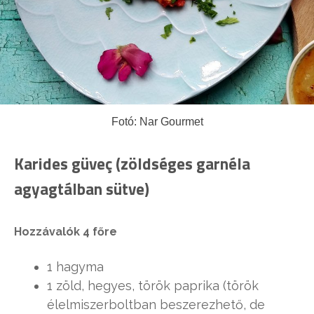
Fotó: Nar Gourmet
Karides güveç (zöldséges garnéla
agyagtálban sütve)
Hozzávalók 4 főre
1 hagyma
1 zöld, hegyes, török paprika (török
élelmiszerboltban beszerezhető, de