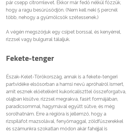
pár csepp citromlevet. Ekkor már fedő nélkül főzzük,
hogy a ragu besűrűsödjön. (Nem kell neki 5 percnél
több, nehogy a gyümölcsök szétessenek.)
A végén megszórjuk egy csipet borssal, és kenyérrel,
rizzsel vagy bulgurral tálaljuk.
Fekete-tenger
Észak-Kelet-Törökország, annak is a fekete-tengeri
partvidéke elsősorban a hamsi nevű apróhalról ismert,
amit esznek előételként kukoricaliszttel összeforgatva,
olajban kisütve, rizzsel megrakva, fasírt formájában,
paradicsommal, hagymával együtt sütve, és még
sorolhatnám. Erre a régióra is jellemző, hogy a
rizspiláfot mazsolával, fenyőmaggal, zöldfűszerekkel
és számunkra szokatlan módon akár fahéjjal is