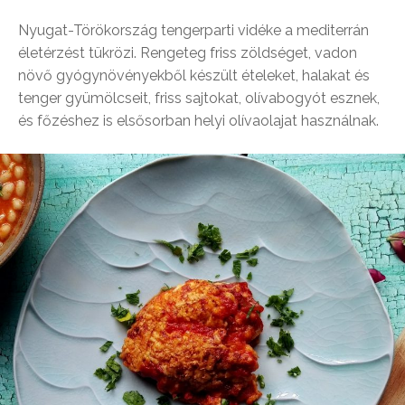
Nyugat-Törökország tengerparti vidéke a mediterrán
életérzést tükrözi. Rengeteg friss zöldséget, vadon
növő gyógynövényekből készült ételeket, halakat és
tenger gyümölcseit, friss sajtokat, olívabogyót esznek,
és főzéshez is elsősorban helyi olívaolajat használnak.