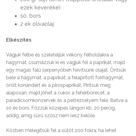
ezek keveréke)
só, bors
2 ek olívaolaj
Elkészítés
Vágjuk félbe és szeleteljük vékony félholdakra a
hagymát, csumázzuk ki és vágjuk fel a paprikát, majd
egy magas falú serpenyőben hevítsünk olajat. Öntsük
bele a hagymát, a paprikát, a felaprított fokhagymát,
őrölt koriandert és a pirospaprikát. Pirítsuk meg
alaposan, majd jöhet a cukor, a fehérborecet, a
paradicsomkonzervek és a petrezselyem fele, illetve a
só és bors. Főzzük közepes lángon kb. 20 percig,
addig, amíg sűrű szósz nem lesz belőle.
Közben melegítsük fel a sütőt 200 fokra, ha lehet