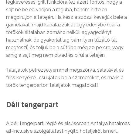
légkeveréses, grill funkcióra (ez azért fontos, hogy a
sajt ne beleolvadjon a raguba, hanem hirtelen
megpiruljon a tetején. Ha kész a szósz, keverjük bele a
garnélákat, majd kanalazzuk át egy edénybe (bár a
törökök általában zománc nélküli agyagedényt
használnak, de gyakorlatilag bármilyen tűzálló tál
megteszi) és toljuk be a sütőbe még 20 percre, vagy
amíg a sajt meg nem olvad és pirul a tetején.
Tálaljátok petrezselyemmel megszórva, salátával és
friss kenyérrel, csukjátok be a szemeteket, és máris a
török tengerparton találjátok magatokat!
Déli tengerpart
A déli tengerparti régió és elsősorban Antalya hatalmas
all-inclusive szolgáltatást nyújtó hoteljeiről ismert,