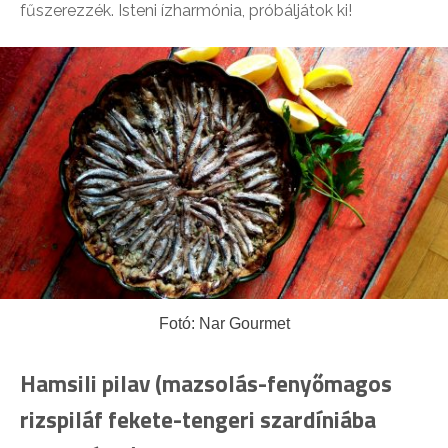
fűszerezzék. Isteni ízharmónia, próbáljátok ki!
Fotó: Nar Gourmet
Hamsili pilav (mazsolás-fenyőmagos
rizspiláf fekete-tengeri szardíniába