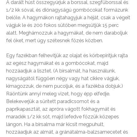
A darált húst összegyúrjuk a borssal, szegfűborssal és
1/2 kk sóval, és diónagyságú gombócokat formázunk
belőle. A hagymákon rajtahagyjuk a héját, csak a végeit
vágjuk le és 200 fokos sütőben megsütjük 15 perc
alatt. Meghámozzuk a hagymákat, de nem daraboljuk
fel őket, mert úgy szétesnek főzés közben.
Egy fazékban felhevítjük az olajat és körbepirítjuk rajta
az egész hagymákat és a gombócokat, majd
hozzáadjuk a lisztet. (A birsalmát, ha használunk,
nagyságától függően négy vagy hat cikkre vágjuk,
kimagozzuk, de nem pucoljuk, és a fazékba dobjuk.)
Ráöntünk annyi meleg vizet, hogy épp elfedje.
Belekeverjük a sűrített paradicsomot és a
paprikapasztát, az apróra vágott fokhagymát és
maradék 1/2 kk sót, majd lefedve főzzük közepes
lángon. Ha a birsalma már kicsit megpuhult,
hozzáadjuk az almát, a gránátalma-balzsamecetet és