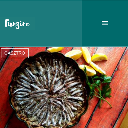
török konyha
GASZTRO