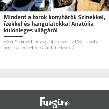
Mindent a török konyháról: Színekkel,
ízekkel és hangulatokkal Anatólia
különleges világáról
A Nar Gourmet blog alapítója azt vallja, a török konyha
nem csak dönerből és sült tejberizsből áll.