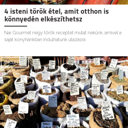
4 isteni török étel, amit otthon is
könnyedén elkészíthetsz
Nar Gourmet négy török receptet mutat nekünk, amivel a
saját konyhánkban indulhatunk utazásra.
GASZTRO