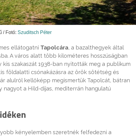
 / Fotó:
Szuditsch Péter
mes ellátogatni
Tapolcára
, a bazalthegyek által
sba. A város alatt több kilométeres hosszúságban
 kis szakaszát 1938-ban nyitották meg a publikum
is földalatti csónakázásra az örök sötétség és
ár alulról kellőképp megismertük Tapolcát, bátran
gy nagyot a Hild-díjas, mediterrán hangulatú
vidéken
gyobb kényelemben szeretnék felfedezni a