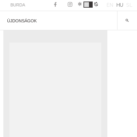
EN
HU
SL
BURDA
ÚJDONSÁGOK