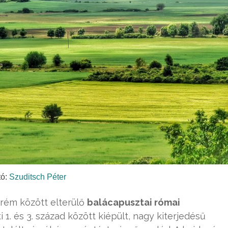
tó:
Szuditsch Péter
rém között elterülő
balácapusztai római
i 1. és 3. század között kiépült, nagy kiterjedésű