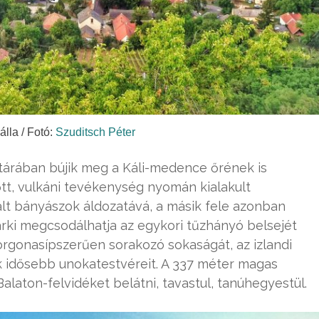
lla / Fotó:
Szuditsch Péter
árában bújik meg a Káli-medence őrének is
lőtt, vulkáni tevékenység nyomán kialakult
ált bányászok áldozatává, a másik fele azonban
ki megcsodálhatja az egykori tűzhányó belsejét
orgonasípszerűen sorakozó sokaságát, az izlandi
k idősebb unokatestvéreit. A 337 méter magas
alaton-felvidéket belátni, tavastul, tanúhegyestül.