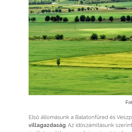
Fo
Első állomásunk a Balatonfüred és Veszp
villagazdaság
. Az időszámításunk szerint