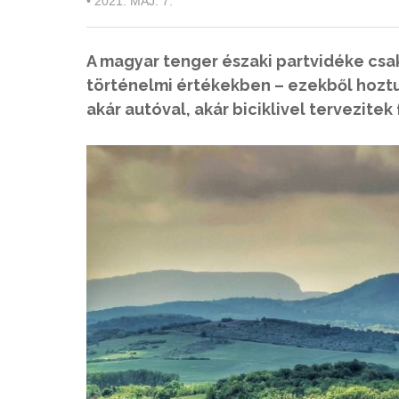
•
2021. MÁJ. 7.
A magyar tenger északi partvidéke csa
történelmi értékekben – ezekből hoztu
akár autóval, akár biciklivel tervezitek