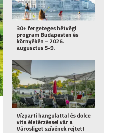
30+ fergeteges hétvégi
program Budapesten és
környékén – 2026.
augusztus 5-9.
Vízparti hangulattal és dolce
vita életérzéssel vár a
Városliget szívének rejtett