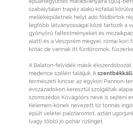
épületegyüttes maradványaira 1904-ben t
szabálytalan trapéz alakú kőfallal körülve
melléképületnek helyt adó földbirtok régé
legfőbb látványosságai közé tartozik a v
gyönyörű falfestményeket és mozaikpadlók
alatt) és a Veszprém megyei, római kori 
kőtár, de vannak itt fürdőromok, fűszerker
A Balaton-felvidék másik ékszerdobozát n
medence szélén találjuk. A
szentbékkáll
természeti kincse: az egykori Pannon-te
évszázadokon keresztül szolgáltak alapa
szomszédos Kővágóörs neve is sejteni en
Kelemen-kőnek nevezett tíz tonnás ingósz
épült velétei palotaromot, aztán ugorjun
(vagy több) jó pohár rizlinget.