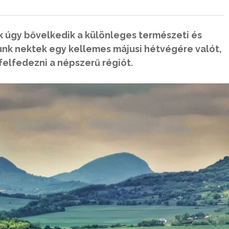
k úgy bővelkedik a különleges természeti és
nk nektek egy kellemes májusi hétvégére valót,
 felfedezni a népszerű régiót.