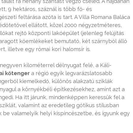
alált rá néhány szántást végző cseléd. A hajdanán
tt, 9 hektáros, száznál is több fő- és
szeti feltárása azóta is tart. A Villa Romana Baláca
édőtetővel ellátott, közel 2000 négyzetméteres,
at rejtő központi lakóépület (jelenleg felújítás
faragott kőemlékeket bemutató, két szárnyból álló
t, illetve egy római kori halomsír is.
egyven kilométerrel délnyugat felé, a Káli-
ai kőtenger
a régió egyik legvarázslatosabb
ngerből kiemelkedő, különös alakzatú sziklák
nyagul a környékbéli építkezésekhez, amint azt a
gedi. Ha itt járunk, mindenképpen keressük fel a
iklát, valamint az eredetileg gótikus stílusban
k be valamelyik helyi kispincészetbe, és igyunk egy