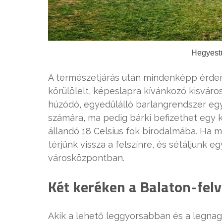
Hegyestű
A természetjárás után mindenképp érde
körülölelt, képeslapra kívánkozó kisváro
húzódó, egyedülálló barlangrendszer egy
számára, ma pedig bárki befizethet egy k
állandó 18 Celsius fok birodalmába. Ha m
térjünk vissza a felszínre, és sétáljunk e
városközpontban.
Két keréken a Balaton-fel
Akik a lehető leggyorsabban és a legna