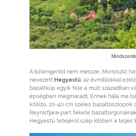
Mindszentká
A kőtengertől nem messze, Monoszló hat
nevezett
Hegyestű
: az évmilliókkal eze
bazaltkúp egyik fele a múlt században v
épségben megmaradt. Ennek hála ma bár
kitöltő, 20-40 cm széles bazaltoszlopok 
Reynisfjara-part fekete bazaltorgonáina
Hegyestű tetejéről szép időben a teljes B