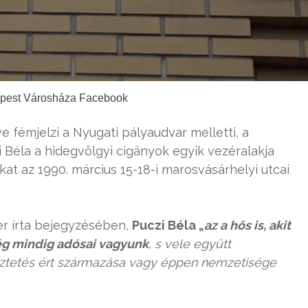
apest Városháza Facebook
 fémjelzi a Nyugati pályaudvar melletti, a
i Béla a hidegvölgyi cigányok egyik vezéralakja
at az 1990. március 15-18-i marosvásárhelyi utcai
r írta bejegyzésében,
Puczi Béla „
az a hős is, akit
még mindig adósai vagyunk
, s vele együtt
ztetés ért származása vagy éppen nemzetisége