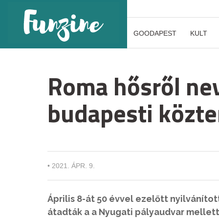
GOODAPEST
KULT
Roma hősről nev
budapesti közte
•
2021. ÁPR. 9.
Április 8-át 50 évvel ezelőtt nyilvání
átadták a a Nyugati pályaudvar mellett 