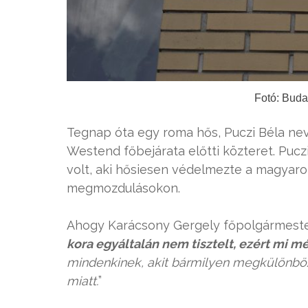
Fotó: Bud
Tegnap óta egy roma hős, Puczi Béla neve
Westend főbejárata előtti közteret. Pucz
volt, aki hősiesen védelmezte a magyarok
megmozdulásokon.
Ahogy Karácsony Gergely főpolgármeste
kora egyáltalán nem tisztelt, ezért mi 
mindenkinek, akit bármilyen megkülönbö
miatt.
”