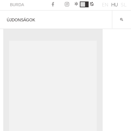
EN
HU
SL
BURDA
ÚJDONSÁGOK