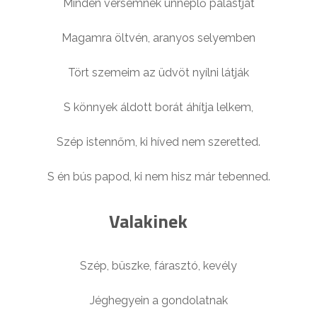
Minden versemnek ünneplő palástját
Magamra öltvén, aranyos selyemben
Tört szemeim az üdvöt nyílni látják
S könnyek áldott borát áhítja lelkem,
Szép istennőm, ki híved nem szeretted.
S én bús papod, ki nem hisz már tebenned.
Valakinek
Szép, büszke, fárasztó, kevély
Jéghegyein a gondolatnak