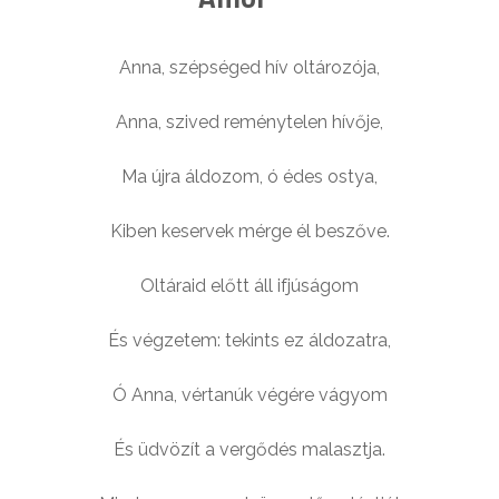
Anna, szépséged hív oltározója,
Anna, szived reménytelen hívője,
Ma újra áldozom, ó édes ostya,
Kiben keservek mérge él beszőve.
Oltáraid előtt áll ifjúságom
És végzetem: tekints ez áldozatra,
Ó Anna, vértanúk végére vágyom
És üdvözít a vergődés malasztja.