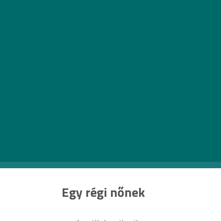
A kép forrása
Egy régi nőnek