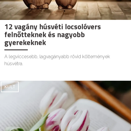
12 vagány húsvéti locsolóvers
felnőtteknek és nagyobb
gyerekeknek
A legviccesebb, lagvagányabb rövid költemények
húsvétra.
KULT