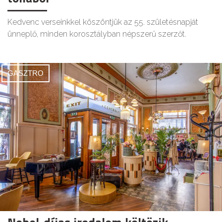
Kedvenc verseinkkel köszöntjük az 55. születésnapját
ünneplő, minden korosztályban népszerű szerzőt.
GASZTRO