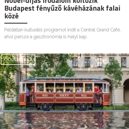
Nobel-díjas irodalom költözik
Budapest fényűző kávéházának falai
közé
Példátlan kulturális programot indít a Centrál Grand Café,
ahol persze a gasztronómia is helyt kap.
GOODAPEST