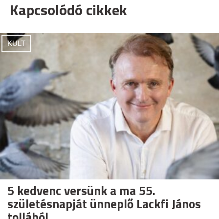
Kapcsolódó cikkek
KULT
5 kedvenc versünk a ma 55.
születésnapját ünneplő Lackfi János
tollából