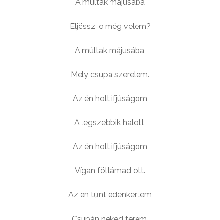
A múltak májusába
Eljössz-e még velem?
A múltak májusába,
Mely csupa szerelem.
Az én holt ifjúságom
A legszebbik halott,
Az én holt ifjúságom
Vígan föltámad ott.
Az én tűnt édenkertem
Csupán neked terem.