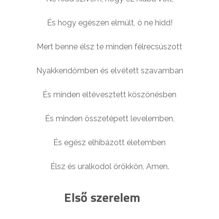
És hogy egészen elmúlt, ó ne hidd!
Mert benne élsz te minden félrecsúszott
Nyakkendőmben és elvétett szavamban
És minden eltévesztett köszönésben
És minden összetépett levelemben,
És egész elhibázott életemben
Élsz és uralkodol örökkön, Amen.
Első szerelem