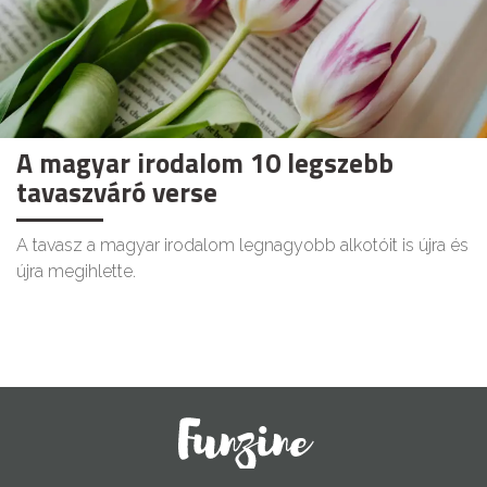
A magyar irodalom 10 legszebb
tavaszváró verse
A tavasz a magyar irodalom legnagyobb alkotóit is újra és
újra megihlette.