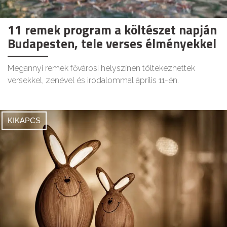
11 remek program a költészet napján
Budapesten, tele verses élményekkel
Megannyi remek fővárosi helyszínen töltekezhettek
versekkel, zenével és irodalommal április 11-én.
KIKAPCS