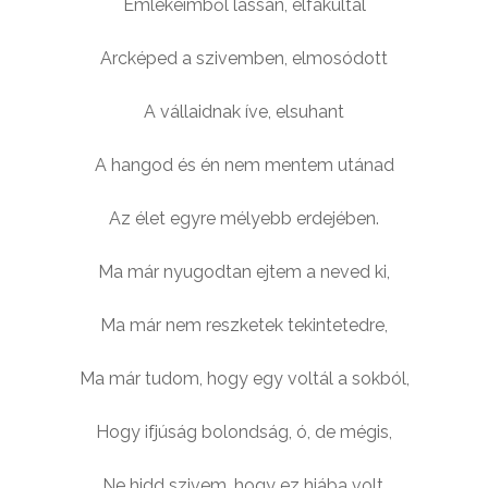
Emlékeimből lassan, elfakultál
Arcképed a szivemben, elmosódott
A vállaidnak íve, elsuhant
A hangod és én nem mentem utánad
Az élet egyre mélyebb erdejében.
Ma már nyugodtan ejtem a neved ki,
Ma már nem reszketek tekintetedre,
Ma már tudom, hogy egy voltál a sokból,
Hogy ifjúság bolondság, ó, de mégis,
Ne hidd szivem, hogy ez hiába volt,