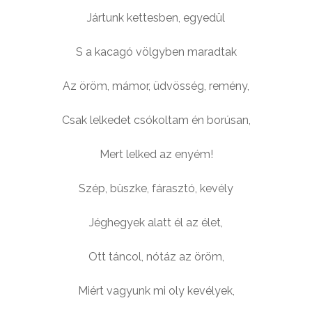
Jártunk kettesben, egyedül
S a kacagó völgyben maradtak
Az öröm, mámor, üdvösség, remény,
Csak lelkedet csókoltam én borúsan,
Mert lelked az enyém!
Szép, büszke, fárasztó, kevély
Jéghegyek alatt él az élet,
Ott táncol, nótáz az öröm,
Miért vagyunk mi oly kevélyek,