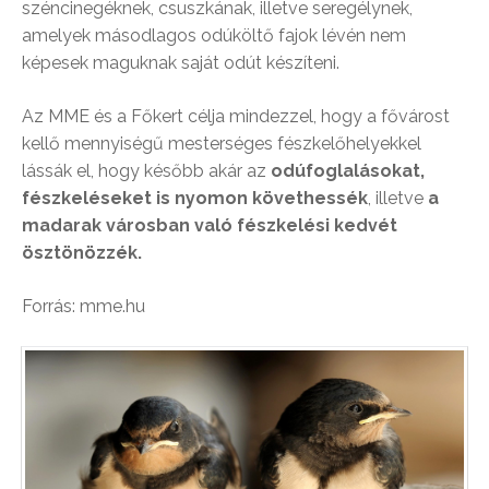
széncinegéknek, csuszkának, illetve seregélynek,
amelyek másodlagos odúköltő fajok lévén nem
képesek maguknak saját odút készíteni.
Az MME és a Főkert célja mindezzel, hogy a fővárost
kellő mennyiségű mesterséges fészkelőhelyekkel
lássák el, hogy később akár az
odúfoglalásokat,
fészkeléseket is nyomon követhessék
, illetve
a
madarak városban való fészkelési kedvét
ösztönözzék.
Forrás: mme.hu