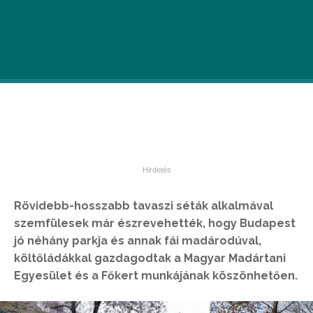
Rövidebb-hosszabb tavaszi séták alkalmával
szemfülesek már észrevehették, hogy Budapest
jó néhány parkja és annak fái madárodúval,
költőládákkal gazdagodtak a Magyar Madártani
Egyesület és a Főkert munkájának köszönhetően.