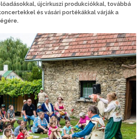
lőadásokkal, újcirkuszi produkciókkal, továbbá
koncertekkel és vásári portékákkal várják a
végére.