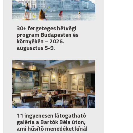
30+ fergeteges hétvégi
program Budapesten és
környékén – 2026.
augusztus 5-9.
11 ingyenesen látogatható
galéria a Bartók Béla úton,
ami hűsítő menedéket kínál