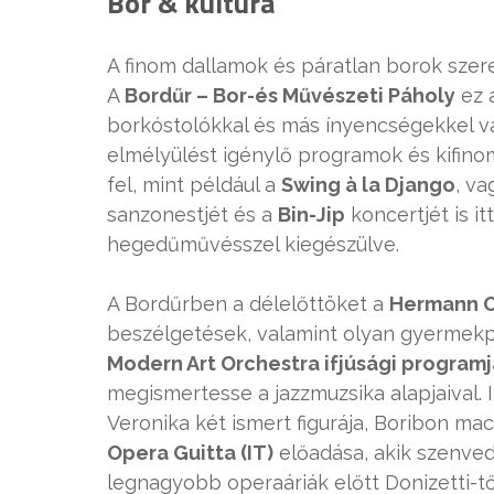
Bor & kultúra
A finom dallamok és páratlan borok szer
A
Bordűr – Bor-és Művészeti Páholy
ez a
borkóstolókkal és más ínyencségekkel vár
elmélyülést igénylő programok és kifino
fel, mint például a
Swing à la Django
, va
sanzonestjét és a
Bin-Jip
koncertjét is i
hegedűművésszel kiegészülve.
A Bordűrben a délelőttöket a
Hermann O
beszélgetések, valamint olyan gyermekpr
Modern Art Orchestra ifjúsági programj
megismertesse a jazzmuzsika alapjaival. 
Veronika két ismert figurája, Boribon ma
Opera Guitta (IT)
előadása, akik szenved
legnagyobb operaáriák előtt Donizetti-től