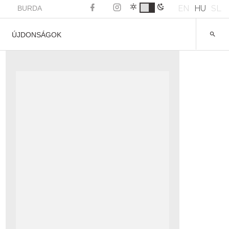
EN
HU
SL
BURDA
ÚJDONSÁGOK