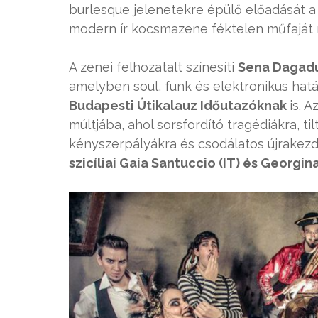
burlesque jelenetekre épülő előadását 
modern ír kocsmazene féktelen műfaját r
A zenei felhozatalt színesíti
Sena Dagad
amelyben soul, funk és elektronikus hat
Budapesti Útikalauz Időutazóknak
is. 
múltjába, ahol sorsfordító tragédiákra, t
kényszerpályákra és csodálatos újrakez
szicíliai Gaia Santuccio (IT) és Georgin