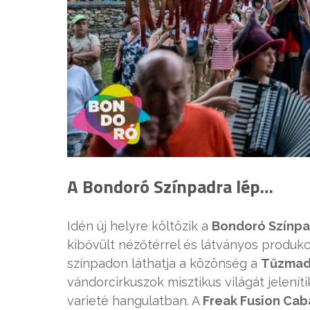
A Bondoró Színpadra lép…
Idén új helyre költözik a
Bondoró Színp
kibővült nézőtérrel és látványos produkc
színpadon láthatja a közönség a
Tűzmada
vándorcirkuszok misztikus világát jelenít
varieté hangulatban. A
Freak Fusion Cab