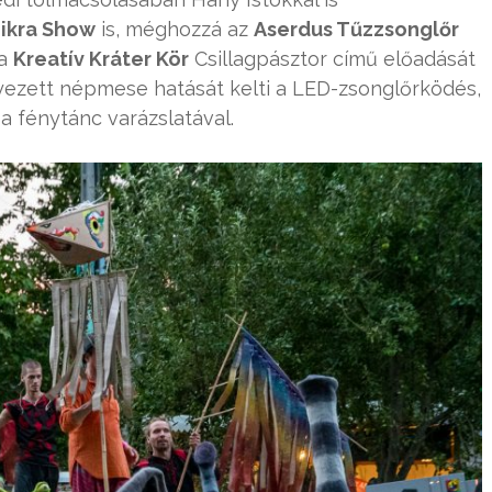
ikra Show
is, méghozzá az
Aserdus Tűzzsonglőr
 a
Kreatív Kráter Kör
Csillagpásztor című előadását
yezett népmese hatását kelti a LED-zsonglőrködés,
 a fénytánc varázslatával.