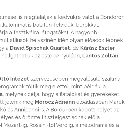
elmesei is megtalálják a kedvükre valót a Bondorón.
lkalommal is balaton-felvidéki borokkal,
ja a fesztiválra látogatókat. A nagyobb
mult stílusok helyszínén idén olyan előadók lépnek
gy a
David Spischak Quartet
, de
Kárász Eszter
tt hallgathatjuk az estébe nyúlóan,
Lantos Zoltán
ttó Intézet
szervezésében megvalósuló szakmai
ogramok töltik meg élettel, mint például a
a
, melynek célja, hogy a fiatalokat és gyerekeket
Itt jelenik meg
Mórocz Adrienn
előadásában Marék
ckó és Annipanni is. A Bordűrben kapott helyet az
élyes és örömteli tisztelgést adnak elő a
 Mozart-ig, Rossini-tól Verdiig, a melodráma és a