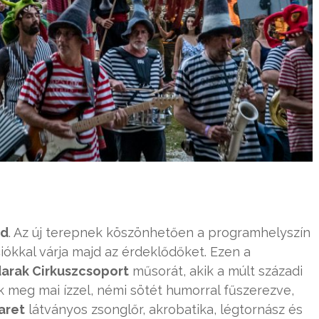
ad
. Az új terepnek köszönhetően a programhelyszín
iókkal várja majd az érdeklődőket. Ezen a
rak Cirkuszcsoport
műsorát, akik a múlt századi
ik meg mai ízzel, némi sötét humorral fűszerezve,
aret
látványos zsonglőr, akrobatika, légtornász és