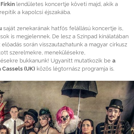
a
Firkin
lendületes koncertje követi majd, akik a
epítik a kapolcsi éjszakába.
u
saját zenekarának hatfős felállású koncertje is,
ások is megjelennek. De lesz a Színpad kínálatában
Az előadás során visszautazhatunk a magyar cirkusz
iltott szerelmekre, menekülésekre,
désekre bukkanunk! Ugyanitt mutatkozik be
a
a Cassels (UK)
közös légtornász programja is.