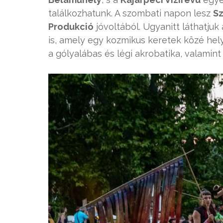
találkozhatunk. A szombati napon lesz
Sz
Produkció
jóvoltából. Ugyanitt láthatjuk
is, amely egy kozmikus keretek közé hel
a gólyalábas és légi akrobatika, valamint