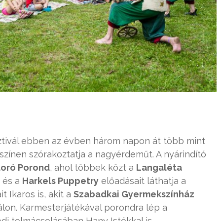
sztivál ebben az évben három napon át több mint
yszínen szórakoztatja a nagyérdeműt. A nyárindító
oró Porond
, ahol többek közt a
Langaléta
és a
Harkels Puppetry
előadásait láthatja a
 Ikaros is, akit a
Szabadkai Gyermekszínház
álon. Karmesterjátékával porondra lép a
di tolmácsolásában Hany Istókkal is