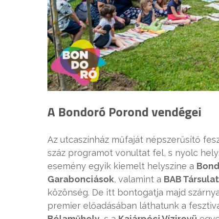
A Bondoró Porond vendégei
Az utcaszínház műfaját népszerűsítő fe
száz programot vonultat fel, s nyolc hel
esemény egyik kiemelt helyszíne a
Bond
Garabonciások
, valamint a
BAB Társulat
közönség. De itt bontogatja majd szárnyait
premier előadásában láthatunk a fesztiv
Bélaműhely
, s a
Kajárpéci Vízirevü
egye