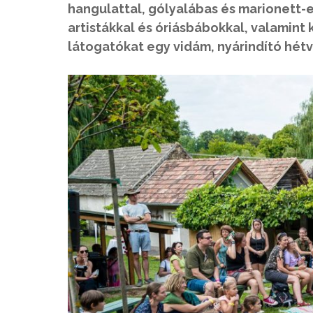
hangulattal, gólyalábas és marionett-e
artistákkal és óriásbábokkal, valamint 
látogatókat egy vidám, nyárindító hét