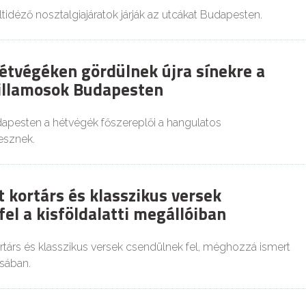
tidéző nosztalgiajáratok járják az utcákat Budapesten.
étvégéken gördülnek újra sínekre a
illamosok Budapesten
dapesten a hétvégék főszereplői a hangulatos
lesznek.
t kortárs és klasszikus versek
el a kisföldalatti megállóiban
rtárs és klasszikus versek csendülnek fel, méghozzá ismert
sában.