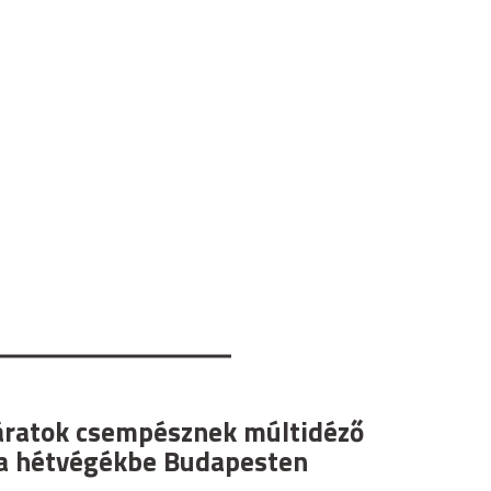
áratok csempésznek múltidéző
 a hétvégékbe Budapesten