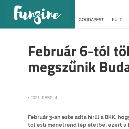
GOODAPEST
KULT
Február 6-tól töb
megszűnik Bud
•
2021. FEBR. 4.
Február 3-án este adta hírül a BKK, hog
tól esti menetrend lép életbe, ezért a f