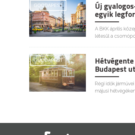
Új gyalogos-
GOODAPEST
egyik legf
A BKK április köze
létesül a csomópo
Hétvégente 
GOODAPEST
Budapest ut
Régi idők járművei 
májusi hétvégéken