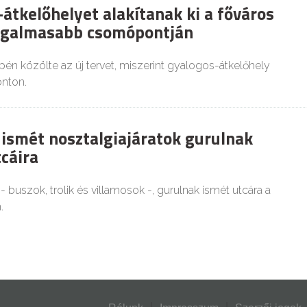
átkelőhelyet alakítanak ki a főváros
orgalmasabb csomópontján
pén közölte az új tervet, miszerint gyalogos-átkelőhely
nton.
ismét nosztalgiajáratok gurulnak
cáira
- buszok, trolik és villamosok -, gurulnak ismét utcára a
.