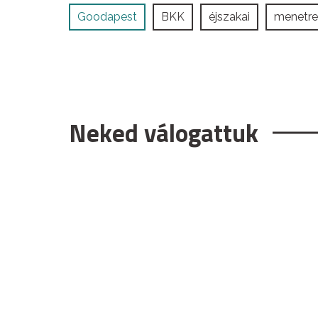
Goodapest
BKK
éjszakai
menetr
Neked válogattuk