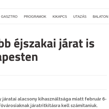
GASZTRO
PROGRAMOK
KIKAPCS
UTAZÁS
BALATON
b éjszakai járat is
apesten
y járatai alacsony kihasználtsága miatt február 6-
ővárosiaknak járatritkításra kell számítaniuk.