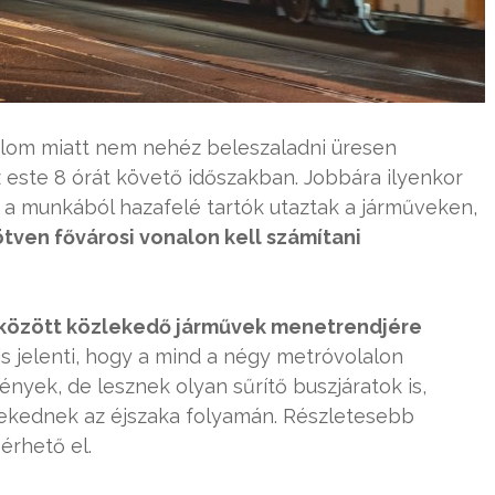
ilalom miatt nem nehéz beleszaladni üresen
este 8 órát követő időszakban. Jobbára ilyenkor
y a munkából hazafelé tartók utaztak a járműveken,
tven fővárosi vonalon kell számítani
 5 között közlekedő járművek menetrendjére
is jelenti, hogy a mind a négy metróvolalon
nyek, de lesznek olyan sűrítő buszjáratok is,
ekednek az éjszaka folyamán. Részletesebb
érhető el.