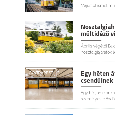
Májustól ismét múl
Nosztalgiah
GOODAPEST
múltidéző v
Április végétől Bu
nosztalgiajáratok 
Egy héten á
GOODAPEST
csendülnek f
Egy hét, amikor ko
személyes előadá