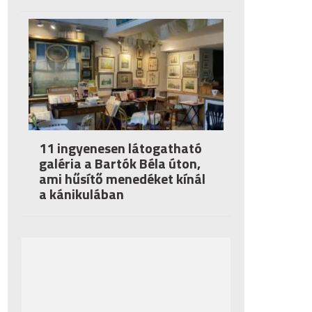
11 ingyenesen látogatható
galéria a Bartók Béla úton,
ami hűsítő menedéket kínál
a kánikulában