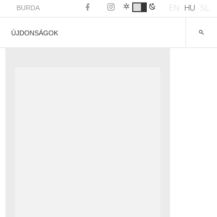
EN
HU
SL
BURDA
ÚJDONSÁGOK