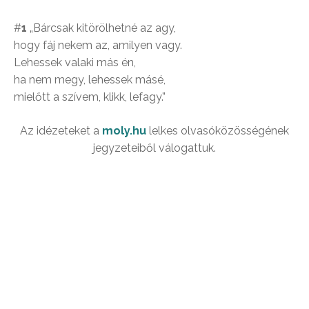
#
1
„Bárcsak kitörölhetné az agy,
hogy fáj nekem az, amilyen vagy.
Lehessek valaki más én,
ha nem megy, lehessek másé,
mielőtt a szívem, klikk, lefagy.”
Az idézeteket a
moly.hu
lelkes olvasóközösségének
jegyzeteiből válogattuk.