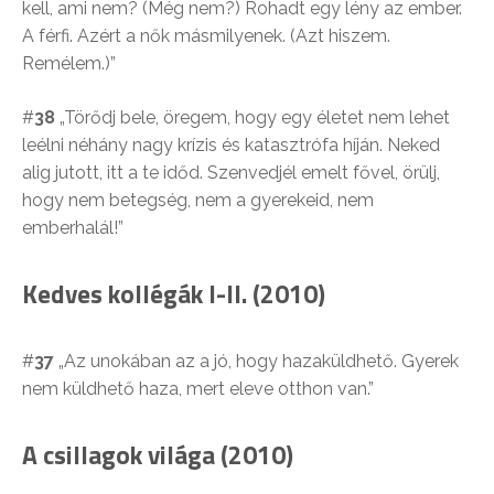
kell, ami nem? (Még nem?) Rohadt egy lény az ember.
A férfi. Azért a nők másmilyenek. (Azt hiszem.
Remélem.)”
#
38
„Törődj bele, öregem, hogy egy életet nem lehet
leélni néhány nagy krízis és katasztrófa híján. Neked
alig jutott, itt a te időd. Szenvedjél emelt fővel, örülj,
hogy nem betegség, nem a gyerekeid, nem
emberhalál!”
Kedves kollégák I-II. (2010)
#
37
„Az unokában az a jó, hogy hazaküldhető. Gyerek
nem küldhető haza, mert eleve otthon van.”
A csillagok világa (2010)