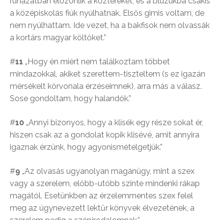
ruházatban elözönlik a köztereket, és a blúzukba csakis
a középiskolás fiúk nyúlhatnak. Elsős gimis voltam, de
nem nyúlhattam. Ide vezet, ha a bakfisok nem olvassák
a kortárs magyar költőket.”
#
11
„Hogy én miért nem találkoztam többet
mindazokkal, akiket szerettem-tiszteltem (s ez igazán
mérsékelt körvonala érzéseimnek), arra más a válasz.
Sose gondoltam, hogy halandók.”
#
10
„Annyi bizonyos, hogy a klisék egy része sokat ér,
hiszen csak az a gondolat kopik klisévé, amit annyira
igaznak érzünk, hogy agyonismételgetjük.”
#
9
„Az olvasás ugyanolyan magánügy, mint a szex
vagy a szerelem, előbb-utóbb szinte mindenki rákap
magától. Esetünkben az érzelemmentes szex felel
meg az úgynevezett lektűr könyvek élvezetének, a