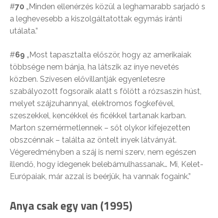
#
70
„Minden ellenérzés közül a leghamarabb sarjadó s
a leghevesebb a kiszolgáltatottak egymás iránti
utálata.”
#
69
„Most tapasztalta először, hogy az amerikaiak
többsége nem bánja, ha látszik az ínye nevetés
közben. Szívesen elővillantják egyenletesre
szabályozott fogsoraik alatt s fölött a rózsaszín húst,
melyet szájzuhannyal, elektromos fogkefével,
szeszekkel, kencékkel és ficékkel tartanak karban.
Marton szemérmetlennek – sőt olykor kifejezetten
obszcénnak – találta az öntelt ínyek látványát.
Végeredményben a száj is nemi szerv, nem egészen
illendő, hogy idegenek belebámulhassanak… Mi, Kelet-
Európaiak, már azzal is beérjük, ha vannak fogaink.”
Anya csak egy van (1995)