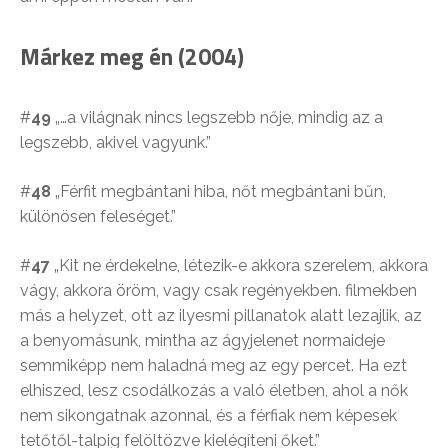
Márkez meg én (2004)
#
49
„…a világnak nincs legszebb nője, mindig az a
legszebb, akivel vagyunk.”
#
48
„Férfit megbántani hiba, nőt megbántani bűn,
különösen feleséget.”
#
47
„Kit ne érdekelne, létezik-e akkora szerelem, akkora
vágy, akkora öröm, vagy csak regényekben. filmekben
más a helyzet, ott az ilyesmi pillanatok alatt lezajlik, az
a benyomásunk, mintha az ágyjelenet normaideje
semmiképp nem haladná meg az egy percet. Ha ezt
elhiszed, lesz csodálkozás a való életben, ahol a nők
nem sikongatnak azonnal, és a férfiak nem képesek
tetőtől-talpig felöltözve kielégíteni őket.”