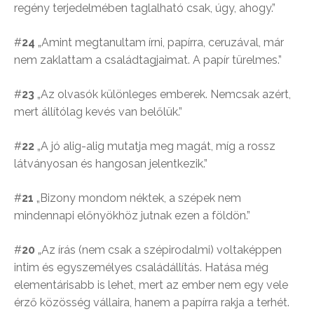
regény terjedelmében taglalható csak, úgy, ahogy.”
#
24
„Amint megtanultam írni, papírra, ceruzával, már
nem zaklattam a családtagjaimat. A papír türelmes.”
#
23
„Az olvasók különleges emberek. Nemcsak azért,
mert állítólag kevés van belőlük.”
#
22
„A jó alig-alig mutatja meg magát, míg a rossz
látványosan és hangosan jelentkezik.”
#
21
„Bizony mondom néktek, a szépek nem
mindennapi előnyökhöz jutnak ezen a földön.”
#
20
„Az írás (nem csak a szépirodalmi) voltaképpen
intim és egyszemélyes családállítás. Hatása még
elementárisabb is lehet, mert az ember nem egy vele
érző közösség vállaira, hanem a papírra rakja a terhét.