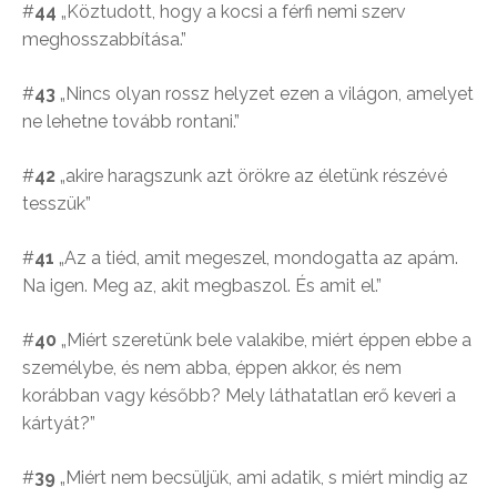
#
44
„Köztudott, hogy a kocsi a férfi nemi szerv
meghosszabbítása.”
#
43
„Nincs olyan rossz helyzet ezen a világon, amelyet
ne lehetne tovább rontani.”
#
42
„akire haragszunk azt örökre az életünk részévé
tesszük”
#
41
„Az a tiéd, amit megeszel, mondogatta az apám.
Na igen. Meg az, akit megbaszol. És amit el.”
#
40
„Miért szeretünk bele valakibe, miért éppen ebbe a
személybe, és nem abba, éppen akkor, és nem
korábban vagy később? Mely láthatatlan erő keveri a
kártyát?”
#
39
„Miért nem becsüljük, ami adatik, s miért mindig az