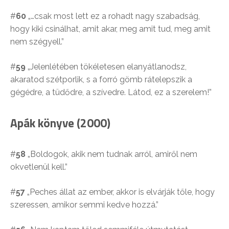
#
60
„…csak most lett ez a rohadt nagy szabadság,
hogy kiki csinálhat, amit akar, meg amit tud, meg amit
nem szégyell.”
#
59
„Jelenlétében tökéletesen elanyátlanodsz,
akaratod szétporlik, s a forró gömb rátelepszik a
gégédre, a tüdődre, a szívedre. Látod, ez a szerelem!”
Apák könyve (2000)
#
58
„Boldogok, akik nem tudnak arról, amiről nem
okvetlenül kell.”
#
57
„Peches állat az ember, akkor is elvárják tőle, hogy
szeressen, amikor semmi kedve hozzá.”