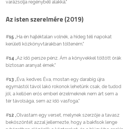
varázsolja regénybéli alakká.”
Az isten szerelmére (2019)
#
15
„Ha én hajléktalan volnék, a hideg téli napokat
kerületi közkönyvtárakban tölteném.”
#
14
„Az idő persze pénz. Ám a könyvekkel töltött órák
biztosan aranyat érnek.”
#
13
„Éva, kedves Éva, mostan egy darabig újra
egymástól távol lakó rokonok lehetünk csak, de tudod
jól, a kellően erős emberi érzelmeknek nem árt sem a
tér távolsága, sem az idő vasfoga.”
#
12
„Olvastam egy verset, melynek szerzője a tavasz
beköszöntét azzal jellemezte, hogy a bakfisok lenge