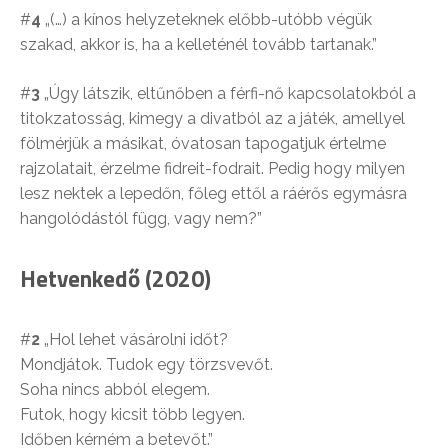
#
4
„(…) a kínos helyzeteknek előbb-utóbb végük
szakad, akkor is, ha a kelleténél tovább tartanak.”
#
3
„Úgy látszik, eltűnőben a férfi-nő kapcsolatokból a
titokzatosság, kimegy a divatból az a játék, amellyel
fölmérjük a másikat, óvatosan tapogatjuk értelme
rajzolatait, érzelme fidreit-fodrait. Pedig hogy milyen
lesz nektek a lepedőn, főleg ettől a ráérős egymásra
hangolódástól függ, vagy nem?”
Hetvenkedő (2020)
#
2
„Hol lehet vásárolni időt?
Mondjátok. Tudok egy törzsvevőt.
Soha nincs abból elegem.
Futok, hogy kicsit több legyen.
Időben kérném a betevőt.”