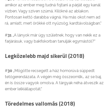
amikor az ember meg tudná fojtani a párját egy kanál
vízben. Vagy szíven szúrná. Kilökné az ablakon.
Pontosan kettő darabba vágná. Ha más okot nem ad
rá, amiatt, mert örökké ott nyüzsög, kardtávolságban.”
#
31
„A lányok már úgy születnek, hogy van nekik ez a
farjárásuk, vagy bakfiskorban tanulják egymástól?”
Legközelebb majd sikerül (2018)
#
30
„Mögötte recsegett a ház homorúvá süppedt
tetőgerendázata. A végén még összeomlik… az se baj,
én is össze vagyok omolva. A tárgyak néha átveszik az
ember lelkiállapotát.”
Töredelmes vallomás (2018)