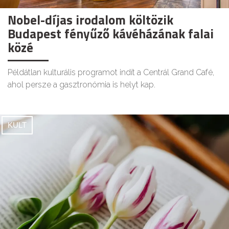
Nobel-díjas irodalom költözik
Budapest fényűző kávéházának falai
közé
Példátlan kulturális programot indít a Centrál Grand Café,
ahol persze a gasztronómia is helyt kap.
KULT