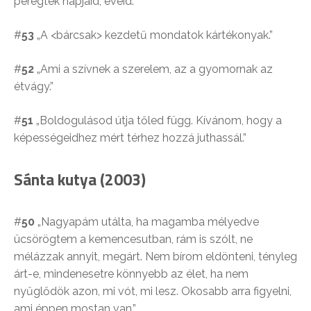
peregtek napjaid, éveid.”
#
53
„A <bárcsak> kezdetű mondatok kártékonyak.”
#
52
„Ami a szívnek a szerelem, az a gyomornak az
étvágy.”
#
51
„Boldogulásod útja tőled függ. Kívánom, hogy a
képességeidhez mért térhez hozzá juthassál.”
Sánta kutya (2003)
#
50
„Nagyapám utálta, ha magamba mélyedve
ücsörögtem a kemencesutban, rám is szólt, ne
mélázzak annyit, megárt. Nem bírom eldönteni, tényleg
árt-e, mindenesetre könnyebb az élet, ha nem
nyűglődök azon, mi vót, mi lesz. Okosabb arra figyelni,
ami éppen mostan van.”