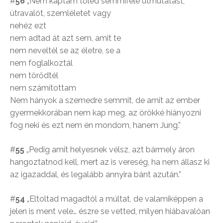
#
56
„Nem kaptam tőled semmiféle útmutatást,
útravalót, szemléletet vagy
nehéz ezt
nem adtad át azt sem, amit te
nem neveltél se az életre, se a
nem foglalkoztál
nem törődtél
nem számítottam
Nem hányok a szemedre semmit, de amit az ember
gyermekkorában nem kap meg, az örökké hiányozni
fog neki és ezt nem én mondom, hanem Jung.”
#
55
„Pedig amit helyesnek vélsz, azt bármely áron
hangoztatnod kell, mert az is vereség, ha nem állasz ki
az igazaddal, és legalább annyira bánt azután.”
#
54
„Eltoltad magadtól a múltat, de valamiképpen a
jelen is ment vele… észre se vetted, milyen hiábavalóan