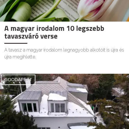
A magyar irodalom 10 legszebb
tavaszváró verse
A tavasz a magyar irodalom legnagyobb alkotóit is újra és
újra megihlette.
GOODAPEST