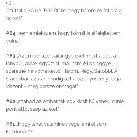
(…)
Ezúttal a SOHA TÖBBÉ mintegy három és fél óráig
tartott.”
#
64
„nem emlékszem, hogy bármit is elfelejtettem
volna”
#
63
„Az ember azért akar gyereket, mert abból a
lényből, akivel együtt él, már nem éri be eggyel,
szeretné, ha volna kettő. Három. Négy. Satöbbi. A
srácokban azután mindig azt a bizonyos lényt látja
viszont – meg persze önmagát.”
#
62
„szabad az embernek egy kicsit hülyének lennie,
pont attól szép az élet”
#
61
„Hogy lehet valaminek vége, ami el sem
kezdődött?”