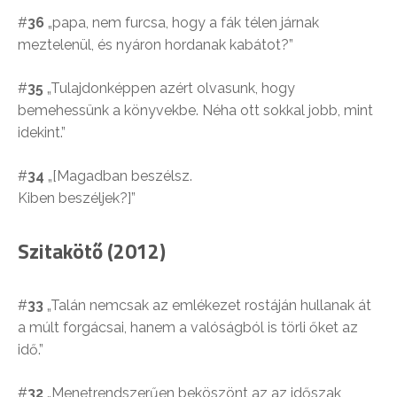
#
36
„papa, nem furcsa, hogy a fák télen járnak
meztelenül, és nyáron hordanak kabátot?”
#
35
„Tulajdonképpen azért olvasunk, hogy
bemehessünk a könyvekbe. Néha ott sokkal jobb, mint
idekint.”
#
34
„[Magadban beszélsz.
Kiben beszéljek?]”
Szitakötő (2012)
#
33
„Talán nemcsak az emlékezet rostáján hullanak át
a múlt forgácsai, hanem a valóságból is törli őket az
idő.”
#
32
„Menetrendszerűen beköszönt az az időszak,