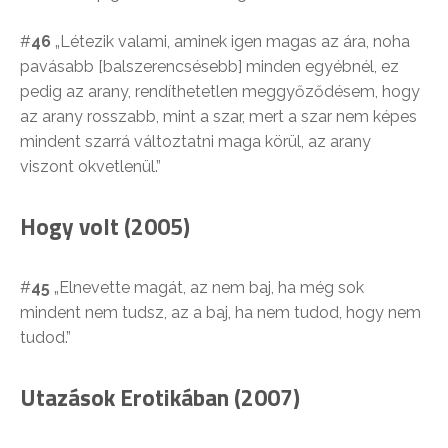
#
46
„Létezik valami, aminek igen magas az ára, noha
pavásabb [balszerencsésebb] minden egyébnél, ez
pedig az arany, rendíthetetlen meggyőződésem, hogy
az arany rosszabb, mint a szar, mert a szar nem képes
mindent szarrá változtatni maga körül, az arany
viszont okvetlenül.”
Hogy volt (2005)
#
45
„Elnevette magát, az nem baj, ha még sok
mindent nem tudsz, az a baj, ha nem tudod, hogy nem
tudod.”
Utazások Erotikában (2007)