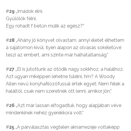
#
29
„Imádok élni.
Gyűlölök félni.
Egy rohadt f betűn múlik az egész?”
#
28
„Ahány jó könyvet olvastam, annyi életet élhettem
a sajátomon kívül. Ilyen alapon az olvasás sokéletűvé
teszi az embert, ami szinte már halhatatlanság.”
#
27
„El is jutottunk az ötödik nagy sokkhoz, a halálhoz.
Azt ugyan miképpen lehetne túlélni, hm? A Woody
Allen nevű konyhafilozófussal értek egyet: Nem félek a
haláltól, csak nem szeretnék ott lenni, amikor jön.”
#
26
„Azt már lassan elfogadtuk, hogy alapjában véve
mindenkinek nehéz gyerekkora volt.”
#
25
„A párválasztás végtelen aknamezeje voltaképp