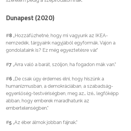
szerelem pedig a szépirodalomnak.”
Dunapest (2020)
#
8
„Hozzáfűzhetné, hogy mi vagyunk az IKEA-
nemzedék, tárgyaink nagyjából egyformák. Vajon a
gondolataink is? Ez még egyeztetésre vár.”
#
7
„Arra való a barát, szóljon, ha fogadon mák van.”
#
6
„De csak úgy érdemes élni, hogy hiszünk a
humanizmusban, a demokráciában, a szabadság-
egyenlőség-testvériségben, meg az… izé… legfőképp
abban, hogy emberek maradhatunk az
embertelenségben.”
#
5
„Az éber álmok jobban fájnak.”