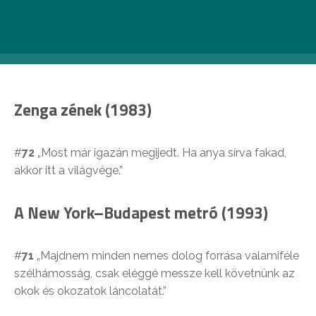
Zenga zének (1983)
#
72
„Most már igazán megijedt. Ha anya sírva fakad,
akkor itt a világvége.”
A New York–Budapest metró (1993)
#
71
„Majdnem minden nemes dolog forrása valamiféle
szélhámosság, csak eléggé messze kell követnünk az
okok és okozatok láncolatát.”