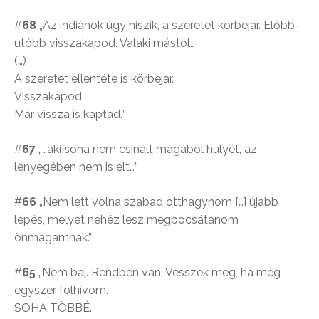
#
68
„Az indiánok úgy hiszik, a szeretet körbejár. Előbb-
utóbb visszakapod. Valaki mástól…
(…)
A szeretet ellentéte is körbejár.
Visszakapod.
Már vissza is kaptad.”
#
67
„…aki soha nem csinált magából hülyét, az
lényegében nem is élt…”
#
66
„Nem lett volna szabad otthagynom […] újabb
lépés, melyet nehéz lesz megbocsátanom
önmagamnak.”
#
65
„Nem baj. Rendben van. Vesszek meg, ha még
egyszer fölhívom.
SOHA TÖBBÉ.