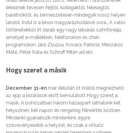
óriási sikerrel játszott Bocs, félrement! Fura üzenetek
érkeznek tévesen férjtől, kollégáktól, feleségtől,
barátnőktől, és természetesen mindegyik rossz helyen
landol. Indul is a kínos magyarázkodások sora… A valós
történetekből írt darab egy nagy lebukás szimfóniája,
amelyet e-mailekben, telefonokon és chat-
programokon Járó Zsuzsa, Kovács Patrícia, Mészáros
Máté, Péter Kata és Schruff Milán ad elő.
Hogy szeret a másik
December 31-én
már délután öt órától megnézhető
az épp a lezárások előtt bemutatott Hogy szeret a
másik. A bohózatban három házaspárt láthatunk két
helyszínen, két napon és rengeteg félreértés közben.
Mindenki gyanakszik mindenkire, egyre
szövevényesebb a helyzet, és csak a virtuóz
egyensúlyozás képes rendet teremteni a röhejes