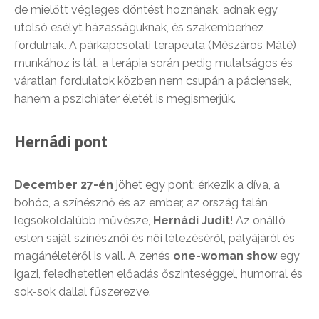
de mielőtt végleges döntést hoznának, adnak egy
utolsó esélyt házasságuknak, és szakemberhez
fordulnak. A párkapcsolati terapeuta (Mészáros Máté)
munkához is lát, a terápia során pedig mulatságos és
váratlan fordulatok közben nem csupán a páciensek,
hanem a pszichiáter életét is megismerjük.
Hernádi pont
December 27-én
jöhet egy pont: érkezik a díva, a
bohóc, a színésznő és az ember, az ország talán
legsokoldalúbb művésze,
Hernádi Judit
! Az önálló
esten saját színésznői és női létezéséről, pályájáról és
magánéletéről is vall. A zenés
one-woman show
egy
igazi, feledhetetlen előadás őszinteséggel, humorral és
sok-sok dallal fűszerezve.