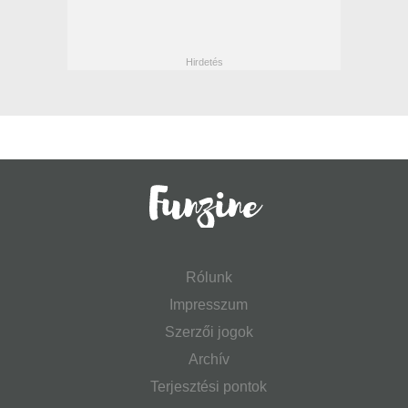
Rólunk
Impresszum
Szerzői jogok
Archív
Terjesztési pontok