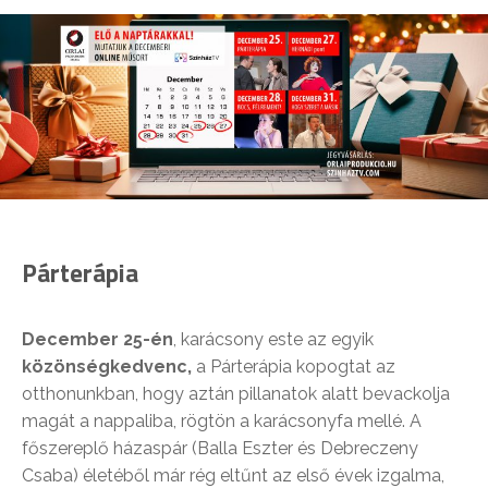
Párterápia
December 25-én
, karácsony este az egyik
közönségkedvenc,
a Párterápia kopogtat az
otthonunkban, hogy aztán pillanatok alatt bevackolja
magát a nappaliba, rögtön a karácsonyfa mellé. A
főszereplő házaspár (Balla Eszter és Debreczeny
Csaba) életéből már rég eltűnt az első évek izgalma,