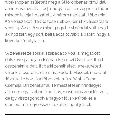
workshopján született meg a Stilórobbanás című dal,
aminek varázsát az adja, hogy a dalszöveghez a tábor
minden lakója hozzátett. A három nap alatt több mint
50 versszakot írtak közösen, ebből került kiválasztásra
végül 4. Az első sor mindig egy helyi népdal volt, majd
aki hozzáírt egy sort, balra adta tovább a papírt, hogy a
következő folytassa.
“A zenei része sokkal szabadabb volt, a megadott
dalszöveg alapján első nap Ferenczi Gyuri kezdte el
összerakni a dalt. Itt bárki zenélhetett, énekelhetett
velünk, a csordaszellem uralkodott. Második nap Oláh
Józsi tette hozzá a többszólamú refrént a Terne
Cserhaja, Biri zenekarral. Természetesen mindegyik
alkalom egy szabad, kaotikus, másnapos zenélés volt,
de így visszagondolva nagyon jól sikerültek és a
stúdióra már egy összeszokott csapat jött el.”