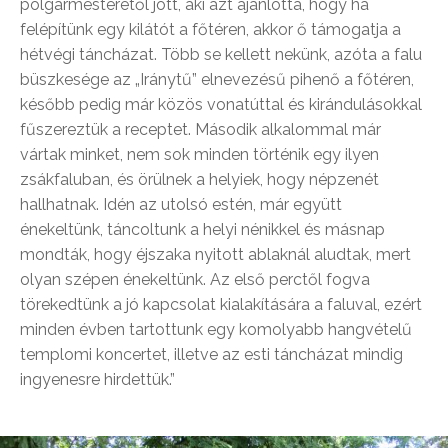
polgármesterétől jött, aki azt ajánlotta, hogy ha
felépítünk egy kilátót a főtéren, akkor ő támogatja a
hétvégi táncházat. Több se kellett nekünk, azóta a falu
büszkesége az „Iránytű” elnevezésű pihenő a főtéren,
később pedig már közös vonatúttal és kirándulásokkal
fűszereztük a receptet. Második alkalommal már
vártak minket, nem sok minden történik egy ilyen
zsákfaluban, és örülnek a helyiek, hogy népzenét
hallhatnak. Idén az utolsó estén, már együtt
énekeltünk, táncoltunk a helyi nénikkel és másnap
mondták, hogy éjszaka nyitott ablaknál aludtak, mert
olyan szépen énekeltünk. Az első perctől fogva
törekedtünk a jó kapcsolat kialakítására a faluval, ezért
minden évben tartottunk egy komolyabb hangvételű
templomi koncertet, illetve az esti táncházat mindig
ingyenesre hirdettük.”