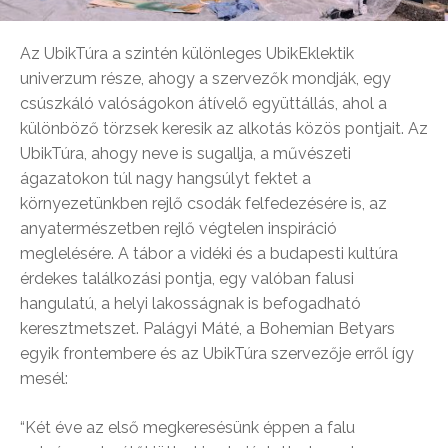
Az UbikTúra a szintén különleges UbikEklektik
univerzum része, ahogy a szervezők mondják, egy
csúszkáló valóságokon átívelő együttállás, ahol a
különböző törzsek keresik az alkotás közös pontjait. Az
UbikTúra, ahogy neve is sugallja, a művészeti
ágazatokon túl nagy hangsúlyt fektet a
környezetünkben rejlő csodák felfedezésére is, az
anyatermészetben rejlő végtelen inspiráció
meglelésére. A tábor a vidéki és a budapesti kultúra
érdekes találkozási pontja, egy valóban falusi
hangulatú, a helyi lakosságnak is befogadható
keresztmetszet. Palágyi Máté, a Bohemian Betyars
egyik frontembere és az UbikTúra szervezője erről így
mesél:
“Két éve az első megkeresésünk éppen a falu