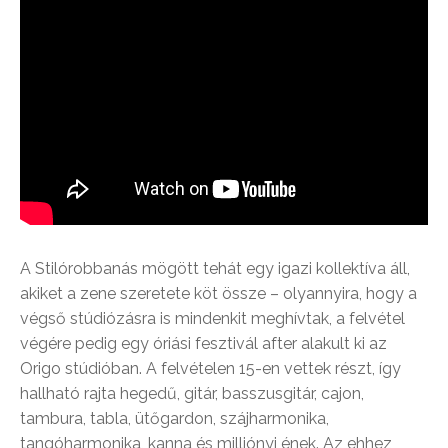
A Stilórobbanás mögött tehát egy igazi kollektíva áll,
akiket a zene szeretete köt össze – olyannyira, hogy a
végső stúdiózásra is mindenkit meghívtak, a felvétel
végére pedig egy óriási fesztivál after alakult ki az
Origo stúdióban. A felvételen 15-en vettek részt, így
hallható rajta hegedű, gitár, basszusgitár, cajon,
tambura, tabla, ütőgardon, szájharmonika,
tangóharmonika, kanna és milliónyi ének. Az ehhez