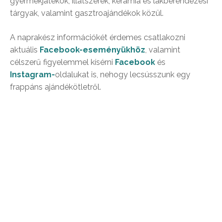
gyermekjátékok, illatszerek, kerámia és lakberendezési
tárgyak, valamint gasztroajándékok közül.
A naprakész információkét érdemes csatlakozni
aktuális
Facebook-eseményükhöz
, valamint
célszerű figyelemmel kísérni
Facebook
és
Instagram-
oldalukat is, nehogy lecsússzunk egy
frappáns ajándékötletről.