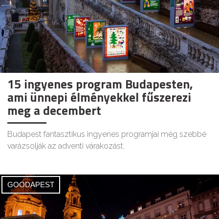
15 ingyenes program Budapesten,
ami ünnepi élményekkel fűszerezi
meg a decembert
Budapest fantasztikus ingyenes programjai még szebbé
varázsolják az adventi várakozást.
GOODAPEST