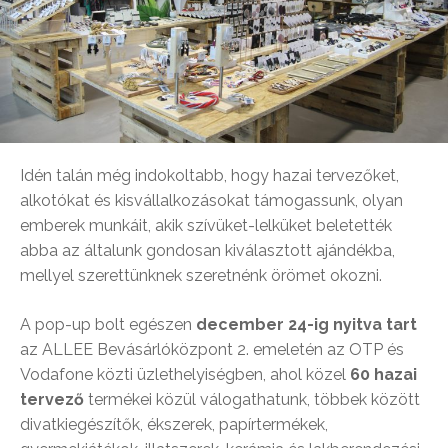
Idén talán még indokoltabb, hogy hazai tervezőket,
alkotókat és kisvállalkozásokat támogassunk, olyan
emberek munkáit, akik szívüket-lelküket beletették
abba az általunk gondosan kiválasztott ajándékba,
mellyel szerettünknek szeretnénk örömet okozni.
A pop-up bolt egészen
december 24-ig nyitva tart
az ALLEE Bevásárlóközpont 2. emeletén az OTP és
Vodafone közti üzlethelyiségben, ahol közel
60 hazai
tervező
termékei közül válogathatunk, többek között
divatkiegészítők, ékszerek, papírtermékek,