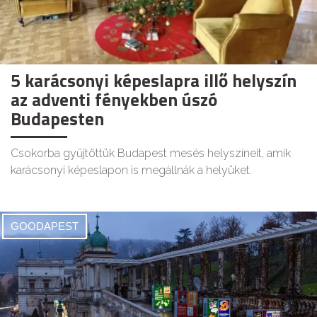
5 karácsonyi képeslapra illő helyszín
az adventi fényekben úszó
Budapesten
Csokorba gyűjtöttük Budapest mesés helyszíneit, amik
karácsonyi képeslapon is megállnák a helyüket.
GOODAPEST