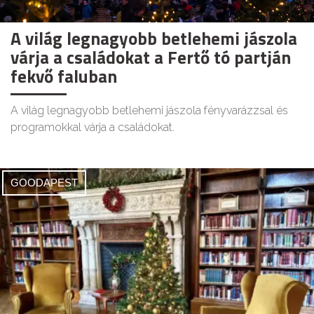
A világ legnagyobb betlehemi jászola
várja a családokat a Fertő tó partján
fekvő faluban
A világ legnagyobb betlehemi jászola fényvarázzsal és
programokkal várja a családokat.
GOODAPEST