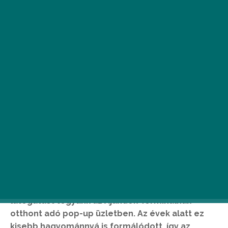
Miután jó néhány évvel ezelőtt mi is
ráhangolódtunk a tudatos ünnepvárásra, az
ünnepi meglepetések gondos kiválasztására,
magától értetődő volt, hogy évről évre
látogatást tegyünk az Ajándék Terminálnak
otthont adó pop-up üzletben. Az évek alatt ez
kisebb hagyománnyá is formálódott, így az