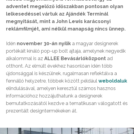
adventet megelőző időszakban pontosan olyan
lelkesedéssel vártuk az Ajándék Terminál
megnyitását, mint a John Lewis karácsonyi
reklámfilmjét, ami nélkül manapság nincs ünnep.
Idén
november 30-án nyílik
a magyar designerek
portékáit kínáló pop-up bolt ajtaja, amelynek negyedik
alkalommal is az
ALLEE Bevásárlóközpont
ad
otthont. Az elmúlt évekhez hasonlóan idén több
újdonsággal is készülnek, rugalmasan reflektálva a
fennálló helyzetre, többek között például
weboldaluk
elindulásával, amelyen keresztül számos hasznos
információhoz hozzájuthatunk a designerek
bemutatkozásától kezdve a tematikusan válogatott és
prezentált designtermékeken át.