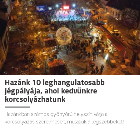
Hazánk 10 leghangulatosabb
jégpályája, ahol kedvünkre
korcsolyázhatunk
Hazánkban számos gyönyörű helyszín várja a
korcsolyázás szerelmeseit, mutatjuk a legszebbeket!