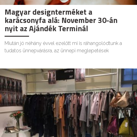
Magyar designterméket a
karácsonyfa alá: November 30-án
nyit az Ajándék Terminál
Miután jó néhány évvel ezelőtt mi is ráhangolódtunk a
tudatos ünnepvárásra, az ünnepi meglepetések