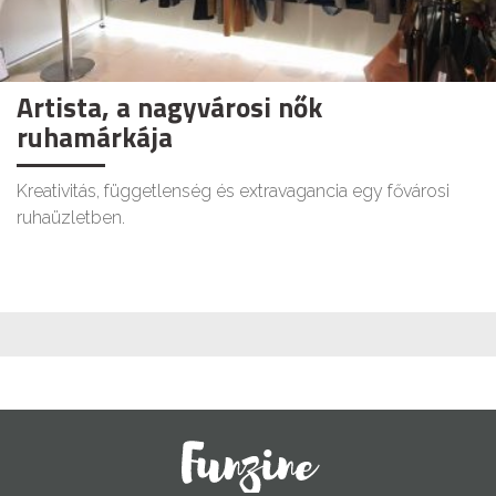
Artista, a nagyvárosi nők
ruhamárkája
Kreativitás, függetlenség és extravagancia egy fővárosi
ruhaüzletben.