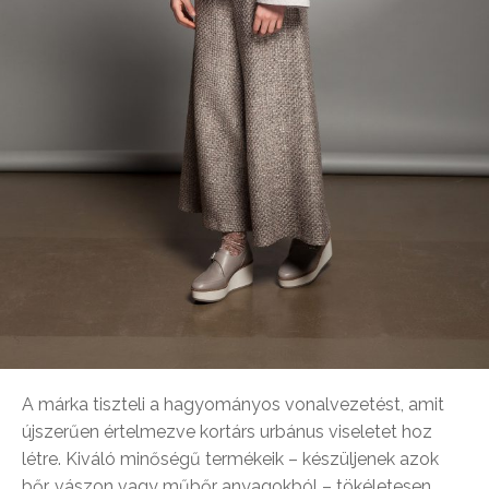
A márka tiszteli a hagyományos vonalvezetést, amit
újszerűen értelmezve kortárs urbánus viseletet hoz
létre. Kiváló minőségű termékeik – készüljenek azok
bőr, vászon vagy műbőr anyagokból – tökéletesen