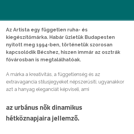
ruhamárkája
Az Artista egy független ruha- és
kiegészítőmárka. Habár üzletük Budapesten
nyitott meg 1994-ben, történetük szorosan
kapcsolódik Bécshez, hiszen immár az osztrák
fővárosban is megtalálhatóak.
A márka a kreativitás, a függetlenség és az
extravagancia stílusjegyeket népszerűsíti, ugyanakkor
azt a hanyag eleganciát képviseli, ami
az urbánus nők dinamikus
hétköznapjaira jellemző.