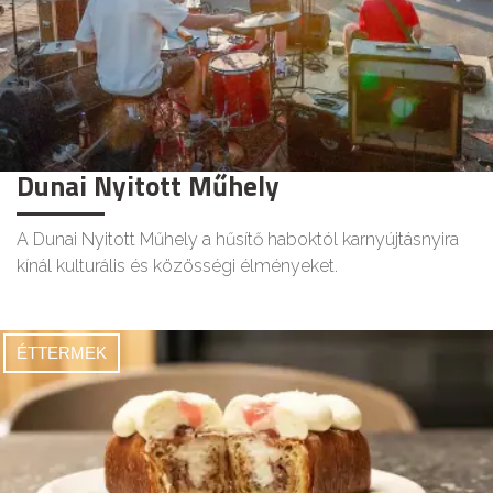
Dunai Nyitott Műhely
A Dunai Nyitott Műhely a hűsítő haboktól karnyújtásnyira
kínál kulturális és közösségi élményeket.
ÉTTERMEK