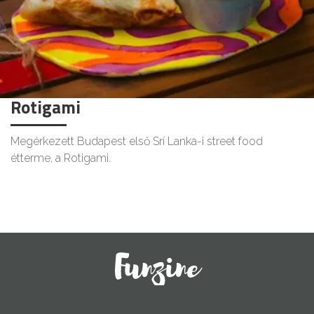
Rotigami
Megérkezett Budapest első Srí Lanka-i street food
étterme, a Rotigami.