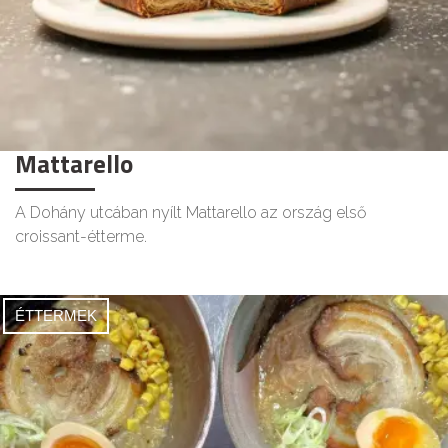
Mattarello
A Dohány utcában nyílt Mattarello az ország első
croissant-étterme.
ÉTTERMEK