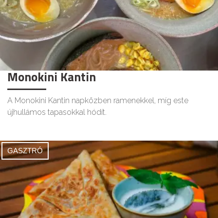
Monokini Kantin
A Monokini Kantin napközben ramenekkel, míg este
újhullámos tapasokkal hódít.
GASZTRÓ