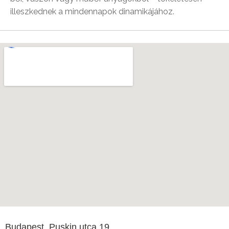
illeszkednek a mindennapok dinamikájához.
Budapest, Puskin utca 19