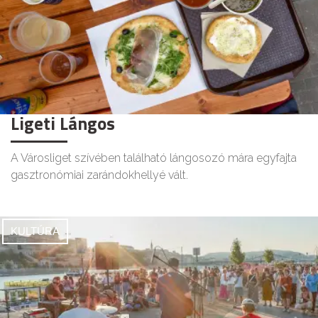
Ligeti Lángos
A Városliget szívében található lángosozó mára egyfajta
gasztronómiai zarándokhellyé vált.
KULTÚRA