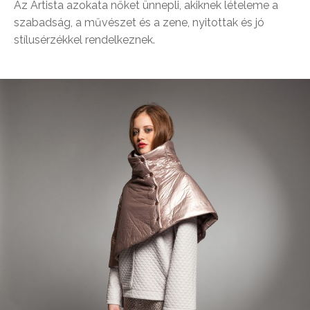
Az Artista azokata nőket ünnepli, akiknek lételeme a
szabadság, a művészet és a zene, nyitottak és jó
stílusérzékkel rendelkeznek.