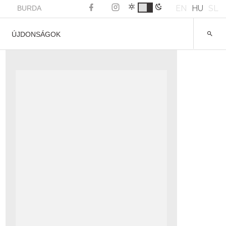
EN
HU
SL
BURDA
ÚJDONSÁGOK