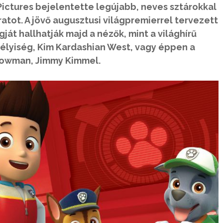
ictures bejelentette legújabb, neves sztárokkal
ratot. A jövő augusztusi világpremierrel tervezett
át hallhatják majd a nézők, mint a világhírű
élyiség, Kim Kardashian West, vagy éppen a
howman, Jimmy Kimmel.