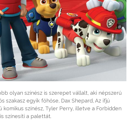
öbb olyan színész is szerepet vállalt, aki népszerű
ós szakasz egyik főhőse, Dax Shepard, Az ifjú
ű komikus színész, Tyler Perry, illetve a Forbidden
 színesíti a palettát.