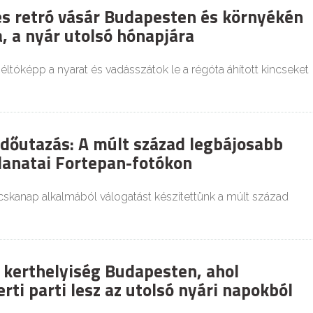
és retró vásár Budapesten és környékén
, a nyár utolsó hónapjára
tóképp a nyarat és vadásszátok le a régóta áhított kincseket
dőutazás: A múlt század legbájosabb
lanatai Fortepan-fotókon
kanap alkalmából válogatást készítettünk a múlt század
 kerthelyiség Budapesten, ahol
rti parti lesz az utolsó nyári napokból