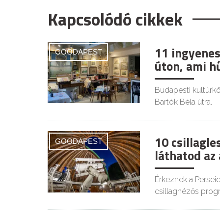
Kapcsolódó cikkek
11 ingyenes
GOODAPEST
úton, ami h
Budapesti kultúrkör
Bartók Béla útra.
10 csillagl
GOODAPEST
láthatod az
Érkeznek a Persei
csillagnézős prog