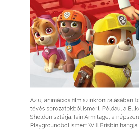
Az új animációs film szinkronizálásában t
tévés sorozatokból ismert. Például a Buk
Sheldon sztárja, Iain Armitage, a népszer
Playgroundból ismert Will Brisbin hangja is