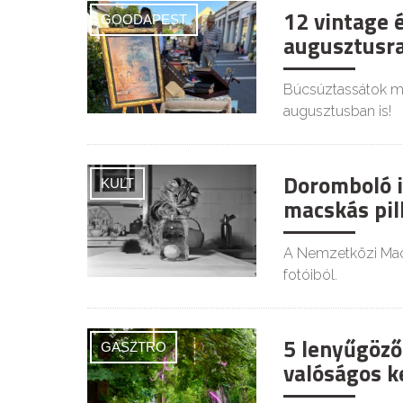
12 vintage 
GOODAPEST
augusztusra
Búcsúztassátok mél
augusztusban is!
Doromboló i
KULT
macskás pil
A Nemzetközi Macs
fotóiból.
5 lenyűgöző
GASZTRO
valóságos ke