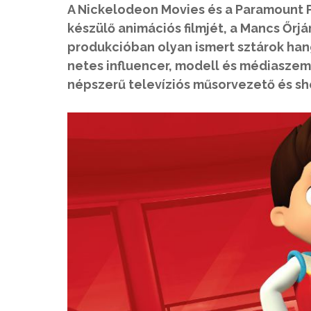
A Nickelodeon Movies és a Paramount P
készülő animációs filmjét, a Mancs Őrjá
produkcióban olyan ismert sztárok hangj
netes influencer, modell és médiaszem
népszerű televíziós műsorvezető és s