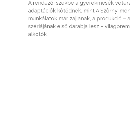
A rendezői székbe a gyerekmesék veterán
adaptációk kötődnek, mint A Szörny-ment
munkálatok már zajlanak, a produkció – 
szériájának első darabja lesz – világpremi
alkotók.