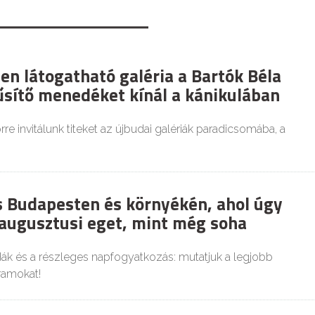
en látogatható galéria a Bartók Béla
űsítő menedéket kínál a kánikulában
re invitálunk titeket az újbudai galériák paradicsomába, a
es Budapesten és környékén, ahol úgy
 augusztusi eget, mint még soha
dák és a részleges napfogyatkozás: mutatjuk a legjobb
ramokat!