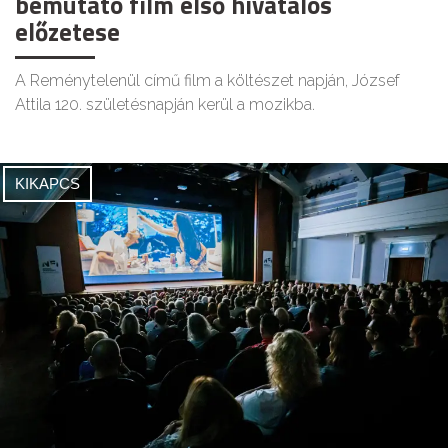
bemutató film első hivatalos
előzetese
A Reménytelenül című film a költészet napján, József
Attila 120. születésnapján kerül a mozikba.
KIKAPCS