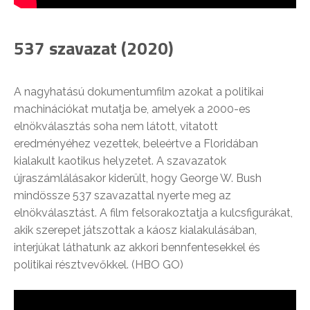
537 szavazat (2020)
A nagyhatású dokumentumfilm azokat a politikai
machinációkat mutatja be, amelyek a 2000-es
elnökválasztás soha nem látott, vitatott
eredményéhez vezettek, beleértve a Floridában
kialakult kaotikus helyzetet. A szavazatok
újraszámlálásakor kiderült, hogy George W. Bush
mindössze 537 szavazattal nyerte meg az
elnökválasztást. A film felsorakoztatja a kulcsfigurákat,
akik szerepet játszottak a káosz kialakulásában,
interjúkat láthatunk az akkori
bennfentesekkel és
politikai résztvevőkkel. (HBO GO)