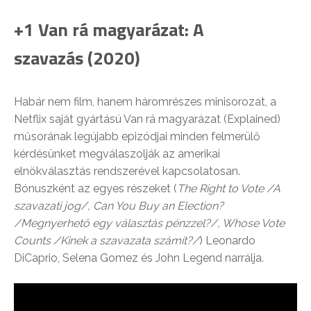
+1 Van rá magyarázat: A
szavazás (2020)
Habár nem film, hanem háromrészes minisorozat, a
Netflix saját gyártású Van rá magyarázat (Explained)
műsorának legújabb epizódjai minden felmerülő
kérdésünket megválaszolják az amerikai
elnökválasztás rendszerével kapcsolatosan.
Bónuszként az egyes részeket (
The Right to Vote /A
szavazati jog/, Can You Buy an Election?
/Megnyerhető egy választás pénzzel?/, Whose Vote
Counts /Kinek a szavazata számít?/
) Leonardo
DiCaprio, Selena Gomez és John Legend narrálja.