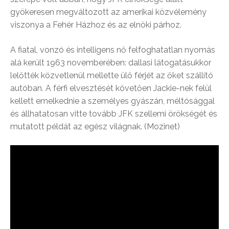
gyökeresen megváltozott az amerikai közvélemény
viszonya a Fehér Házhoz és az elnöki párhoz.
A fiatal, vonzó és intelligens nő felfoghatatlan nyomás
alá került 1963 novemberében: dallasi látogatásukkor
lelőtték közvetlenül mellette ülő férjét az őket szállító
autóban. A férfi elvesztését követően Jackie-nek felül
kellett emelkednie a személyes gyászán, méltósággal
és állhatatosan vitte tovább JFK szellemi örökségét és
mutatott példát az egész világnak. (Mozinet)