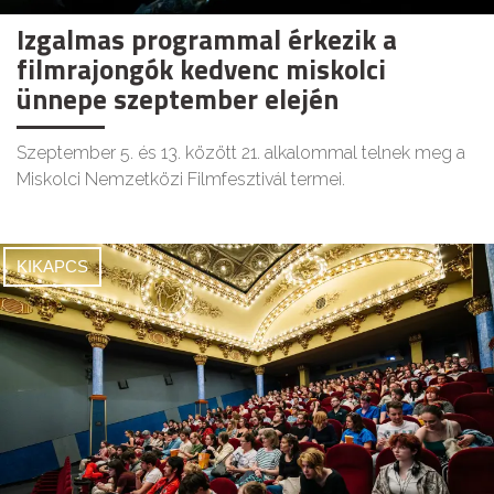
Izgalmas programmal érkezik a
filmrajongók kedvenc miskolci
ünnepe szeptember elején
Szeptember 5. és 13. között 21. alkalommal telnek meg a
Miskolci Nemzetközi Filmfesztivál termei.
KIKAPCS