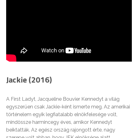
Jackie (2016)
A First Ladyt, Jacqueline Bouvier Kennedyt a világ
egyszerűen csak Jackie-ként ismerte meg. Az amerikai
történelem egyik legfiatalabb elnökfelesége volt,
mindössze harmincegy éves, amikor Kennedyt
beiktatták. Az egész ország rajongott érte, nagy
szerepe volt abban, hogy JFK elnöksége alatt