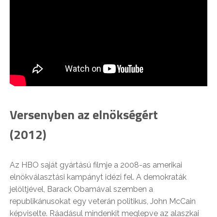
Versenyben az elnökségért
(2012)
Az HBO saját gyártású filmje a 2008-as amerikai
elnökválasztási kampányt idézi fel. A demokraták
jelöltjével, Barack Obamával szemben a
republikánusokat egy veterán politikus, John McCain
képviselte. Ráadásul mindenkit meglepve az alaszkai