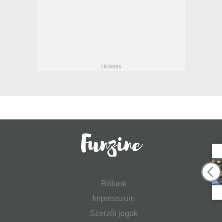
Rólunk
Impresszum
Szerzői jogok