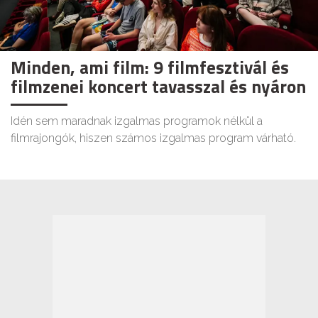
Minden, ami film: 9 filmfesztivál és
filmzenei koncert tavasszal és nyáron
Idén sem maradnak izgalmas programok nélkül a
filmrajongók, hiszen számos izgalmas program várható.