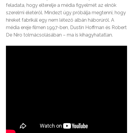
feladata, hogy elterelje a média figyelmét az elnök
szerelmi életéről. Mindezt úgy próbálja megtenni, hogy
híreket fabrikál egy nem létező albán háborúról. A
média ereje filmen 1997-ben, Dustin Hoffman és Robert
De Niro tolmácsolásában – ma is kihagyhatatlan.