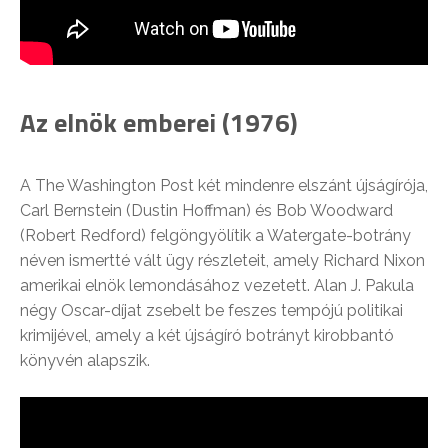
Az elnök emberei (1976)
A The Washington Post két mindenre elszánt újságírója,
Carl Bernstein (Dustin Hoffman) és Bob Woodward
(Robert Redford) felgöngyölítik a Watergate-botrány
néven ismertté vált ügy részleteit, amely Richard Nixon
amerikai elnök lemondásához vezetett. Alan J. Pakula
négy Oscar-díjat zsebelt be feszes tempójú politikai
krimijével, amely a két újságíró botrányt kirobbantó
könyvén alapszik.