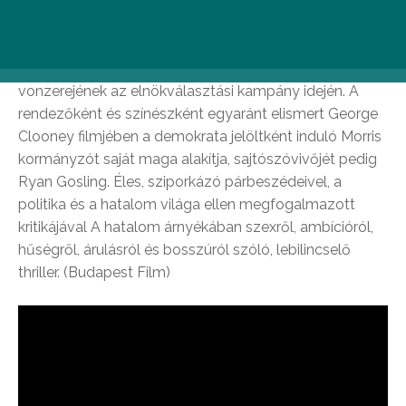
Egy fiatal sajtószóvivő áldozatul esik a veterán politikai
körök sötét manipulációjának és egy fiatal gyakornok
vonzerejének az elnökválasztási kampány idején. A
rendezőként és színészként egyaránt elismert George
Clooney filmjében a demokrata jelöltként induló Morris
kormányzót saját maga alakítja, sajtószóvivőjét pedig
Ryan Gosling. Éles, sziporkázó párbeszédeivel, a
politika és a hatalom világa ellen megfogalmazott
kritikájával A hatalom árnyékában szexről, ambícióról,
hűségről, árulásról és bosszúról szóló, lebilincselő
thriller. (Budapest Film)