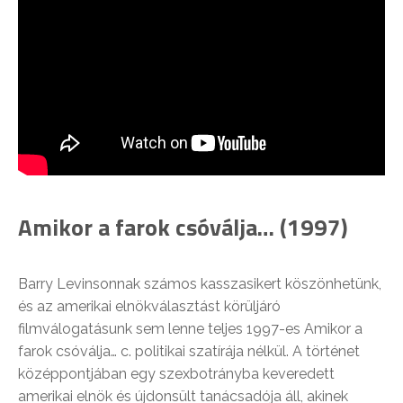
Amikor a farok csóválja… (1997)
Barry Levinsonnak számos kasszasikert köszönhetünk,
és az amerikai elnökválasztást körüljáró
filmválogatásunk sem lenne teljes 1997-es Amikor a
farok csóválja… c. politikai szatírája nélkül. A történet
középpontjában egy szexbotrányba keveredett
amerikai elnök és újdonsült tanácsadója áll, akinek