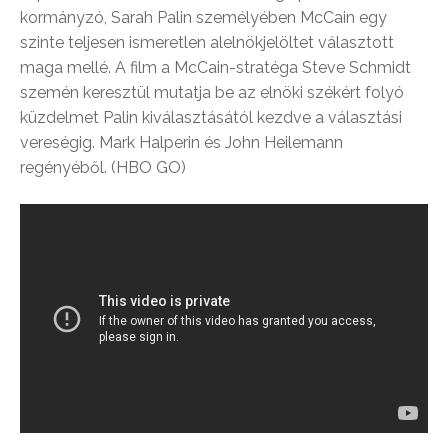
kormányzó, Sarah Palin személyében McCain egy
szinte teljesen ismeretlen alelnökjelöltet választott
maga mellé. A film a McCain-stratéga Steve Schmidt
szemén keresztül mutatja be az elnöki székért folyó
küzdelmet Palin kiválasztásától kezdve a választási
vereségig. Mark Halperin és John Heilemann
regényéből. (HBO GO)