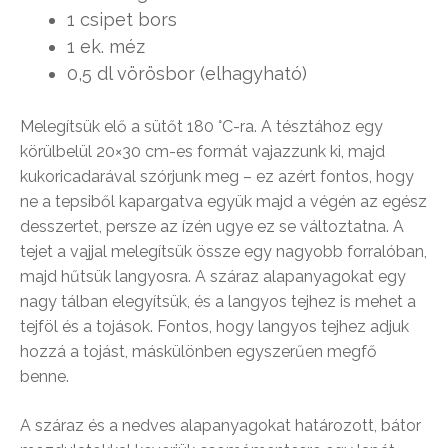
1 csipet bors
1 ek. méz
0,5 dl vörösbor (elhagyható)
Melegítsük elő a sütőt 180 °C-ra. A tésztához egy
körülbelül 20×30 cm-es formát vajazzunk ki, majd
kukoricadarával szórjunk meg – ez azért fontos, hogy
ne a tepsiből kapargatva együk majd a végén az egész
desszertet, persze az ízén ugye ez se változtatna. A
tejet a vajjal melegítsük össze egy nagyobb forralóban,
majd hűtsük langyosra. A száraz alapanyagokat egy
nagy tálban elegyítsük, és a langyos tejhez is mehet a
tejföl és a tojások. Fontos, hogy langyos tejhez adjuk
hozzá a tojást, máskülönben egyszerűen megfő
benne.
A száraz és a nedves alapanyagokat határozott, bátor