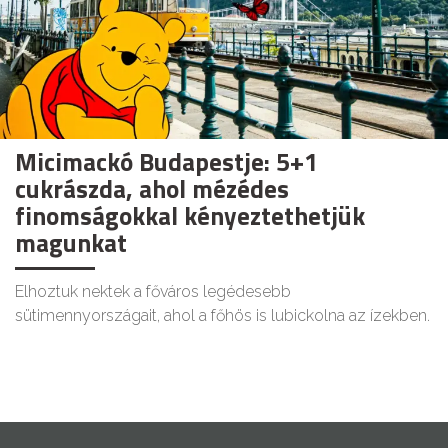
Micimackó Budapestje: 5+1
cukrászda, ahol mézédes
finomságokkal kényeztethetjük
magunkat
Elhoztuk nektek a főváros legédesebb
sütimennyországait, ahol a főhös is lubickolna az ízekben.