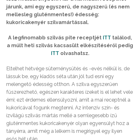
járunk, ami egy egyszerű, de nagyszerű (és nem
mellesleg gluténmentes!) édesség:
kukoricakenyér szilvamártással.
A legfinomabb szilvás pite receptjét
ITT
találod,
a múlt heti szilvás kacsasült elkészítéséről pedig
ITT
olvashatsz.
Eltelhet hétvége süteménysütés és -evés nélkül is, de
lássuk be, egy kiadós séta után jól tud esni egy
melengető édesség otthon. A szilva egyszerűen
fűszerezhető, egészen karakteres ízeket is el lehet vele
érni; ezt érdemes ellensúlyozni, amit a mai receptnél a
kukoricával fogunk megtenni. Az intenzív szín- és
ízvilágú szilvás mártás mellé a semlegesebb ízű
gluténmentes kukoricakenyér olyan egyensúlyt hoz a
tányérra, amit még a lelkem is megirigyel egy ilyen
esős hét után.