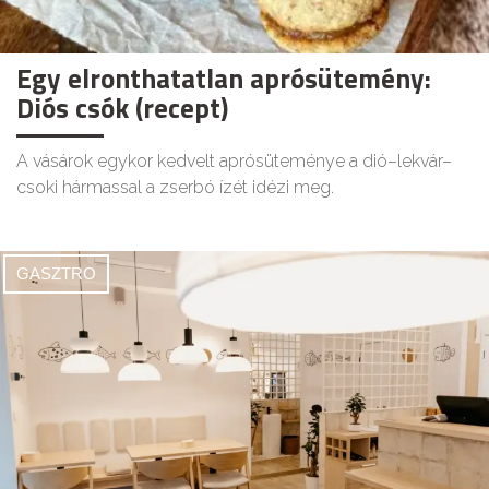
Egy elronthatatlan aprósütemény:
Diós csók (recept)
A vásárok egykor kedvelt aprósüteménye a dió–lekvár–
csoki hármassal a zserbó ízét idézi meg.
GASZTRO