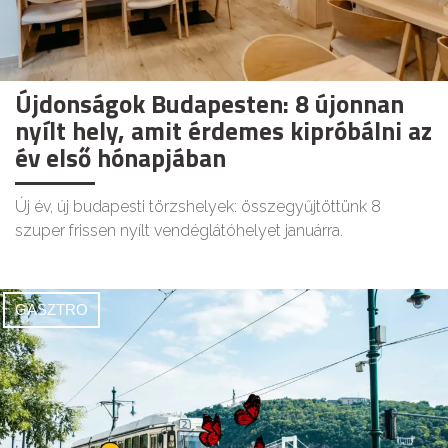
Újdonságok Budapesten: 8 újonnan
nyílt hely, amit érdemes kipróbálni az
év első hónapjában
Új év, új budapesti törzshelyek: összegyűjtöttünk 8
szuper frissen nyílt vendéglátóhelyet januárra.
GASZTRO