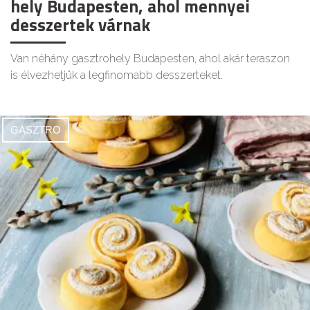
hely Budapesten, ahol mennyei
desszertek várnak
Van néhány gasztrohely Budapesten, ahol akár teraszon
is élvezhetjük a legfinomabb desszerteket.
GASZTRO