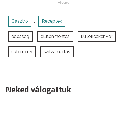
Gasztro
Receptek
,
édesség
gluténmentes
kukoricakenyér
sütemény
szilvamártás
Neked válogattuk