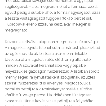
mozdulatokkal keverjük csomómentesre egy lapát
segítségével. Ha ez megvan, mehet a formába, azzal
együtt pedig a sütőbe, ahol a forma nagyságától, azaz
a tészta vastagságától függően 30-40 percet sül.
Tűpróbával ellenőrizzük, ha kész, akár melegen is
megvágható!
Közben a szilvákat alaposan megmossuk, félbevágjuk.
A magokkal együtt is lehet sütni a mártást, plusz ízt ad
az egésznek, de aki biztosra akar menni, inkább
távolítsa el a magokat sütés előtt, amíg átlátható
minden. A szilvákat kerámiatálba vagy tepsibe
helyezzük és gazdagon fűszerezzük. A listában sorolt
mennyiségek iránymutatásként szolgálnak, az „ízlés
szerint” fűszerezés itt is érvényes. Meglocsoljuk a
borral és betoljuk a kukoricakenyér mellé a sütőbe
körülbelül 20-30 percre. Ha időközben túlságosan
száraznak tűnne, kevés vízzel pótoljuk a folyadékot.