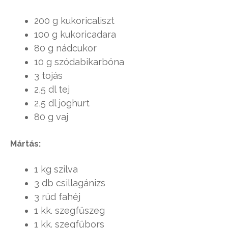
200 g kukoricaliszt
100 g kukoricadara
80 g nádcukor
10 g szódabikarbóna
3 tojás
2,5 dl tej
2,5 dl joghurt
80 g vaj
Mártás:
1 kg szilva
3 db csillagánizs
3 rúd fahéj
1 kk. szegfűszeg
1 kk. szegfűbors