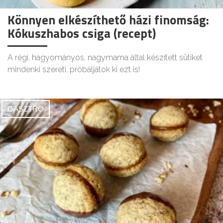
Könnyen elkészíthető házi finomság:
Kókuszhabos csiga (recept)
A régi, hagyományos, nagymama által készített sütiket
mindenki szereti, próbáljátok ki ezt is!
GASZTRO