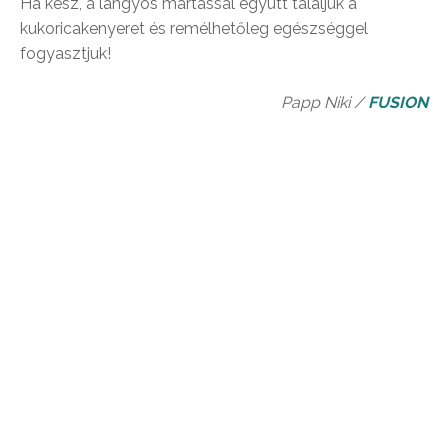
Ha kész, a langyos mártással együtt tálaljuk a
kukoricakenyeret és remélhetőleg egészséggel
fogyasztjuk!
Papp Niki /
FUSION