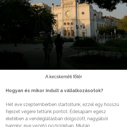
A kecskeméti főtér
Hogyan és mikor indult a vállalkozásotok?
Hét éve szeptemberben startoltunk, ezzel egy hosszú
fejezet végére tettünk pontot. Édesapám egész
életében a vendéglátásban dolgozott, nagyjából
harminc éve vezető pozíciókban. Miután