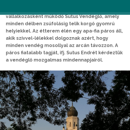
nyomon remek vendéglátóegységekbe botlik az
ember. Utóbbinak egyik iskolapéldája a családi
vállalkozásként működő Sutus Vendéglő, amely
minden délben zsúfolásig telik korgó gyomrú
helyiekkel. Az étterem élén egy apa-fia páros áll,
akik szívvel-lélekkel dolgoznak azért, hogy
minden vendég mosollyal az arcán távozzon. A
páros fiatalabb tagját, ifj. Sutus Endrét kérdeztük
a vendéglő mozgalmas mindennapjairól.