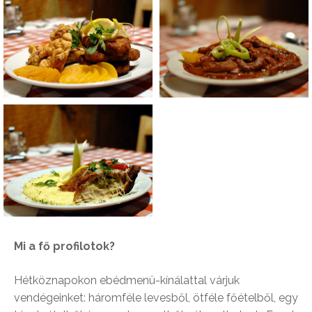
Mi a fő profilotok?
Hétköznapokon ebédmenü-kínálattal várjuk
vendégeinket: háromféle levesből, ötféle főételből, egy