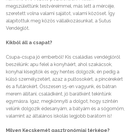
megszülettünk testvéreimmel, más lett a mércéje,
szeretett volna valami sajátot, valami közöset. Így
alapítottuk meg közös vállalkozásunkat, a Sutus
Vendéglőt.
Kikből áll a csapat?
Csupa-csupa jó emberből! Kis családias vendéglőről
beszélünk: apu felel a konyháért, ahol szakácsok,
konyhai kisegítők és egy hentes dolgozik, én pedig a
külső személyzetért, azaz a pultosokért, a pincérekért
és a futárokért. Összesen 15-en vagyunk, és bátran
merem állítani, családként, jó barátként tekintünk
egymásra. Igaz, megkönnyíti a dolgot, hogy szintén
velünk dolgozik édesanyám, a bátyám és a sógornőm,
valamint az általános iskolás legjobb barátom is!
Milyen Kecskemét gasztronómiai térképe?