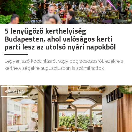
5 lenyűgöző kerthelyiség
Budapesten, ahol valóságos kerti
parti lesz az utolsó nyári napokból
Legyen szó koccintásról vagy bográcsozásról, ezekre a
kerthelyiségekre augusztusban is számíthattok.
BALATON