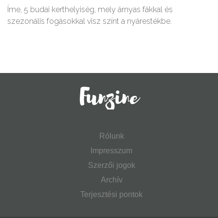
Íme, 5 budai kerthelyiség, mely árnyas fákkal és
szezonális fogásokkal visz színt a nyárestékbe.
Rólunk
Impresszum
Szerzői jogok
Archív
Terjesztési pontok