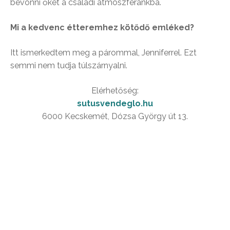
bevonni őket a családi atmoszféránkba.
Mi a kedvenc étteremhez kötődő emléked?
Itt ismerkedtem meg a párommal, Jenniferrel. Ezt
semmi nem tudja túlszárnyalni.
Elérhetőség:
sutusvendeglo.hu
6000 Kecskemét, Dózsa György út 13.