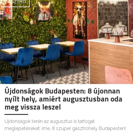
GASZTRO
Újdonságok Budapesten: 8 újonnan
nyílt hely, amiért augusztusban oda
meg vissza leszel
Újdonságok terén az augusztus is tartogat
meglepetéseket: íme, 8 szuper gasztrohely Budapesten!