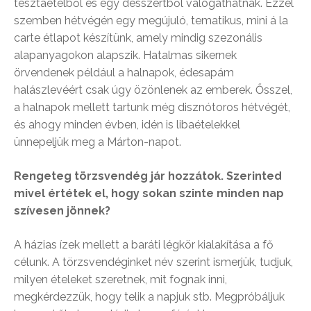
tésztaételből és egy desszertből válogathatnak. Ezzel
szemben hétvégén egy megújuló, tematikus, mini á la
carte étlapot készítünk, amely mindig szezonális
alapanyagokon alapszik. Hatalmas sikernek
örvendenek például a halnapok, édesapám
halászlevéért csak úgy özönlenek az emberek. Ősszel,
a halnapok mellett tartunk még disznótoros hétvégét,
és ahogy minden évben, idén is libaételekkel
ünnepeljük meg a Márton-napot.
Rengeteg törzsvendég jár hozzátok. Szerinted
mivel értétek el, hogy sokan szinte minden nap
szívesen jönnek?
A házias ízek mellett a baráti légkör kialakítása a fő
célunk. A törzsvendéginket név szerint ismerjük, tudjuk,
milyen ételeket szeretnek, mit fognak inni,
megkérdezzük, hogy telik a napjuk stb. Megpróbáljuk