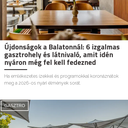
Újdonságok a Balatonnál: 6 izgalmas
gasztrohely és látnivaló, amit idén
nyáron még fel kell fedezned
Ha emlékezetes ízekkel és programokkal koronáznátok
meg a 2026-os nyári élmények sorát.
GASZTRO