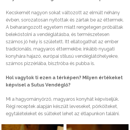
Kecskemét nagyon sokat változott az elmúlt néhány
évben, sorozatosan nyitottak és zártak be az éttermek.
A beharangozott egyetem miatt rengetegen próbáltak
belekóstolni a vendéglátásba, és természetesen
számos jó hely is született. Itt ellátogathat az ember
tradicionális, magyaros éttermekbe, inkább nyugati
konyhára hajazó, európai stílusú vendéglátóhelyekre,
számos pizzériába, bisztróba és pubba is.
Hol vagytok ti ezen a térképen? Milyen értékeket
képvisel a Sutus Vendéglő?
Mi a hagyományőrző, magyaros konyhát képviseljük.
Régi receptek alapján készült leveseket, pörkölteket,
egytálételeket és sülteket lehet az étlapunkon találni.