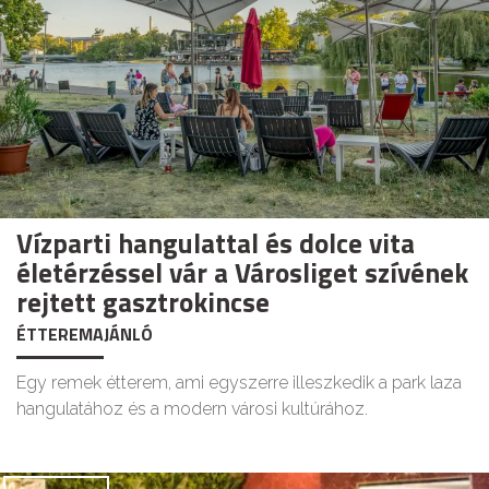
Vízparti hangulattal és dolce vita
életérzéssel vár a Városliget szívének
rejtett gasztrokincse
ÉTTEREMAJÁNLÓ
Egy remek étterem, ami egyszerre illeszkedik a park laza
hangulatához és a modern városi kultúrához.