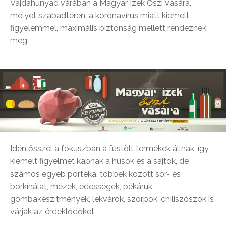
Vajdahunyad várában a Magyar Ízek Őszi Vására,
melyet szabadtéren, a koronavírus miatt kiemelt
figyelemmel, maximális biztonság mellett rendeznek
meg.
Idén ősszel a fókuszban a füstölt termékek állnak, így
kiemelt figyelmet kapnak a húsok és a sajtok, de
számos egyéb portéka, többek között sör- és
borkínálat, mézek, édességek, pékáruk,
gombakészítmények, lekvárok, szörpök, chiliszószok is
várják az érdeklődőket.