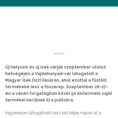
Új helyszín és új ízek várják szeptember utolsó
hétvégéjén a Vajdahunyad-vár látogatóit a
Magyar Ízek Őszi Vásárán, ahol ezúttal a füstölt
termékeké lesz a főszerep. Szeptember 26-27-
én a vásári forgatagban közel 50 kistermelő saját
termékei kerülnek ki a pultokra.
Ingyenesen látogatható lesz két teljes napon át a