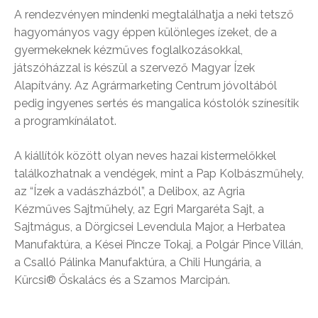
A rendezvényen mindenki megtalálhatja a neki tetsző
hagyományos vagy éppen különleges ízeket, de a
gyermekeknek kézműves foglalkozásokkal,
játszóházzal is készül a szervező Magyar Ízek
Alapítvány. Az Agrármarketing Centrum jóvoltából
pedig ingyenes sertés és mangalica kóstolók színesítik
a programkínálatot.
A kiállítók között olyan neves hazai kistermelőkkel
találkozhatnak a vendégek, mint a Pap Kolbászműhely,
az “Ízek a vadászházból”, a Delibox, az Agria
Kézműves Sajtműhely, az Egri Margaréta Sajt, a
Sajtmágus, a Dörgicsei Levendula Major, a Herbatea
Manufaktúra, a Kései Pincze Tokaj, a Polgár Pince Villán,
a Csalló Pálinka Manufaktúra, a Chili Hungária, a
Kürcsi® Őskalács és a Szamos Marcipán.