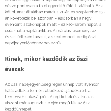
nézve pontosan a földi egyenlítő fölött található. Ez a
két pillanat általában március 21-én és szeptember 23-
án következik be, azonban – elsősorban a négy
évenkénti szökőnapok miatt – ez két-három napot is
csúszhat a naptárunkban. A márciusi eseményt az
északi féltekén tavaszi, a szeptemberit pedig őszi
napéjegyenlőségnek nevezzük.
Kinek, mikor kezdődik az őszi
évszak
Az őszi napéjegyenlőség régen ünnep volt, ilyenkor
hálát adtak a természet bőkezű ajándékaiért, a
termények sokaságáért. A régi kelták és a kínaiak
viszont már augusztus elején megülték az ősz
kezdőünnepét.