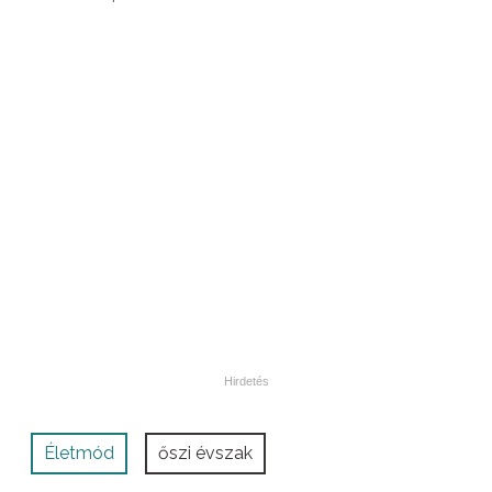
Életmód
őszi évszak