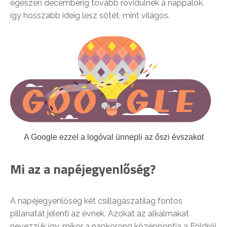
egészen decemberig tovább rövidülnek a nappalok,
így hosszabb ideig lesz sötét, mint világos.
A Google ezzel a logóval ünnepli az őszi évszakot
Mi az a napéjegyenlőség?
A napéjegyenlőség két csillagászatilag fontos
pillanatát jelenti az évnek. Azokat az alkalmakat
nevezzük így, mikor a napkorong középpontja a Földről