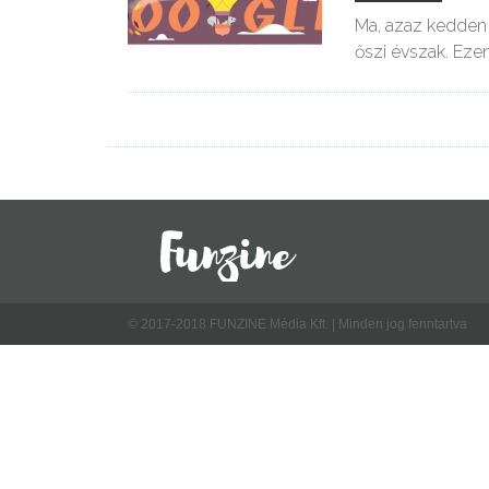
Ma, azaz kedden 
őszi évszak. Eze
© 2017-2018 FUNZINE Média Kft. | Minden jog fenntartva