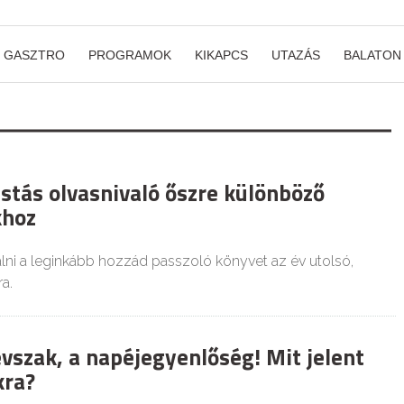
GASZTRO
PROGRAMOK
KIKAPCS
UTAZÁS
BALATON
istás olvasnivaló őszre különböző
khoz
lni a leginkább hozzád passzoló könyvet az év utolsó,
ra.
 évszak, a napéjegyenlőség! Mit jelent
kra?