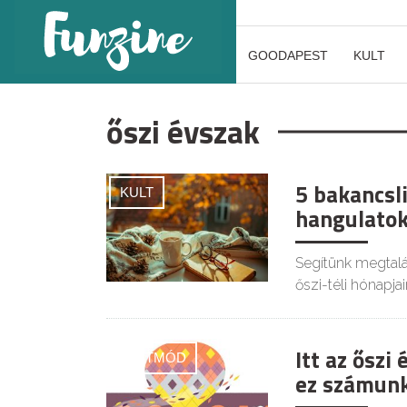
GOODAPEST
KULT
őszi évszak
5 bakancsl
KULT
hangulato
Segítünk megtalá
őszi-téli hónapjai
Itt az őszi
ÉLETMÓD
ez számun