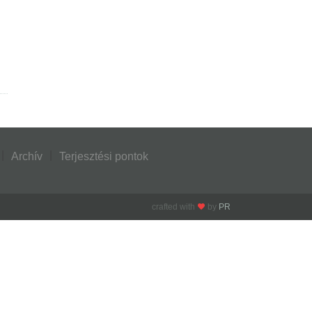
Archív
Terjesztési pontok
crafted with
by
PR