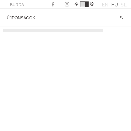
EN
HU
SL
BURDA
ÚJDONSÁGOK