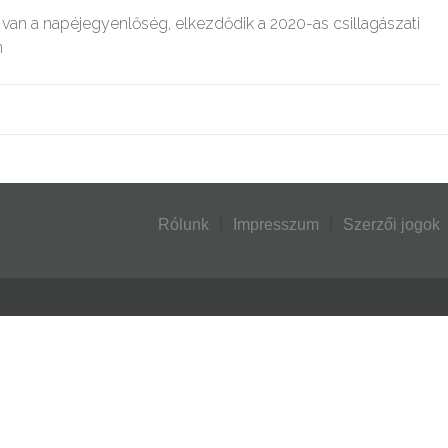
van a napéjegyenlőség, elkezdődik a 2020-as csillagászati
n
Rólunk
Impresszum
Szerzői jogok