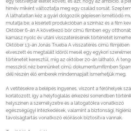
egy testvérpár életét követi, és azt, hogy az ambíció, a pé
hírnév miként változtatja meg egy család sorsát. Szepte
A láthatatlan kéz a gyári dolgozók gépiesen ismétlődő m
mutatja be, a kísérleti produkcióban a színház és a film kev
Október 6-án A következő bőr című filmben egy otthonáb
kamasz nyolc év utáni visszatérésének történetét ismerhe
Október 13-án Jonás Trueba A visszatérés című filmjében
elveszett és megtalált időről mesél egy egykori szerelme
történetét keresztül, míg az október 20-án látható, A teng
messziről néz bennünket című dokumentumfilmben Span
déli részén élő emberek mindennapjait ismerhetjük meg.
A vetítésekre a belépés ingyenes, viszont a férőhelyek s
korlátozott, így a helyfoglalás érkezési sorrendben történi
helyszínen a személyzetre és a látogatókra vonatkozó
egészségügyi intézkedések, valamint a biztonsági, higiénia
távolságtartás vonatkozó előírások biztosítva vannak.