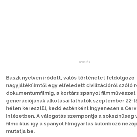
Baszk nyelven íródott, valós történetet feldolgozó
nagyjátékfilmtől egy elfeledett civilizációról szóló 
dokumentumfilmig, a kortárs spanyol filmművészet 
generációjának alkotásai láthatók szeptember 22-tő
héten keresztül, kedd esténként ingyenesen a Cer
Intézetben. A válogatás szempontja a sokszínűség v
filmciklus így a spanyol filmgyártás különböző nézőp
mutatja be.