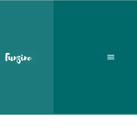
Kortárs spanyol filmek
ingyenesen a Cervantes
Intézetben
•
2020. SZEPT. 19.