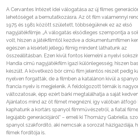
A Cervantes Intézet idei válogatása az új filmes generáci
lehetőséget a bemutatkozásra. Az öt film valamennyi ren
1975 és 1981 között született, többségüknek ez az első
nagyjátékfilmje. „A válogatás elsődleges szempontja a s
volt, hiszen a játékfilmtől kezdve a dokumentumfilmen ker
egészen a kísérleti jellegű filmig mindent láthatunk az
összeállításban. Ezen kívül fontos kiemelni a nyelvi soksz
Handia című nagyjátékfilm igazi különlegesség, hiszen ba
készült. A következő bőr című film jelentős részét pedig k
nyelven forgatták, de a filmben a katalánon kívül a spanyo
francia nyelv is megjelenik. A feldolgozott témák is nagyo
változatosak, épp ezért bárki megtalálhatja a saját kedven
Ajánlatos mind az öt filmet megnézni, így valóban átfogó
kaphatunk a kortárs spanyol filmművészetről, a fiatal film
legújabb generációjáról” – emeli ki Thomázy Gabriella, szo
spanyol szakfordító, aki nemcsak a sorozat házigazdája,
filmek fordítója is.