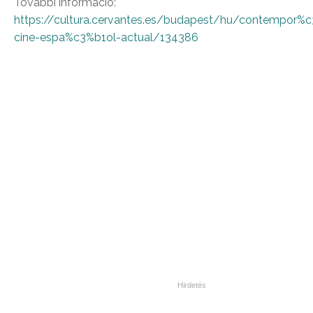
További információ:
https://cultura.cervantes.es/budapest/hu/contempor%c
cine-espa%c3%b1ol-actual/134386