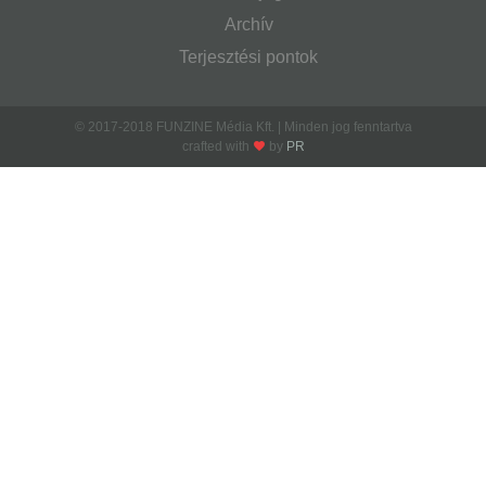
Archív
Terjesztési pontok
© 2017-2018 FUNZINE Média Kft. | Minden jog fenntartva
crafted with
by
PR