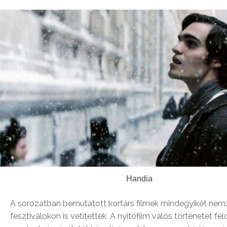
Handia
A sorozatban bemutatott kortárs filmek mindegyikét nem
fesztiválokon is vetítették. A nyitófilm valós történetet f