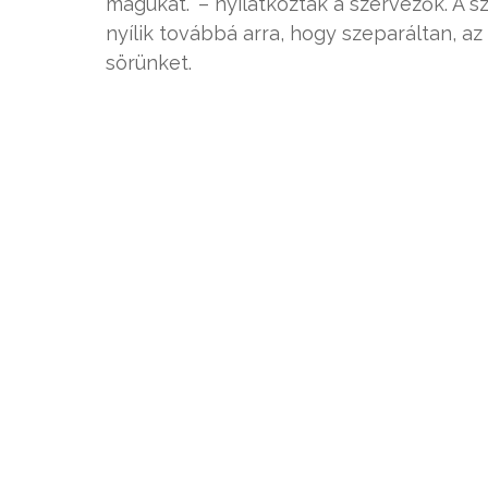
magukat.” – nyilatkozták a szervezők. A
nyílik továbbá arra, hogy szeparáltan, az
sörünket.