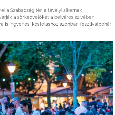
el a Szabadság tér: a tavalyi sikernek
várják a sörkedvelőket a belváros szívében,
ra is ingyenes, kóstoláshoz azonban fesztiválpohár