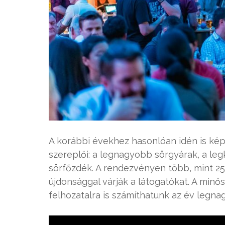
A korábbi évekhez hasonlóan idén is kép
szereplői: a legnagyobb sörgyárak, a le
sörfőzdék. A rendezvényen több, mint 2
újdonsággal várják a látogatókat. A minő
felhozatalra is számíthatunk az év leg