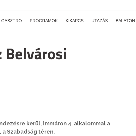
GASZTRO
PROGRAMOK
KIKAPCS
UTAZÁS
BALATON
z Belvárosi
endezésre kerül, immáron 4. alkalommal a
, a Szabadság téren.