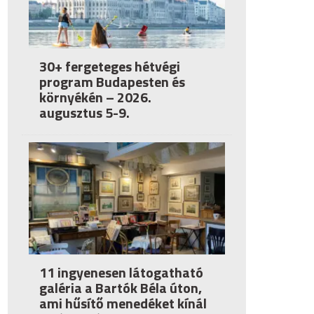
30+ fergeteges hétvégi
program Budapesten és
környékén – 2026.
augusztus 5-9.
11 ingyenesen látogatható
galéria a Bartók Béla úton,
ami hűsítő menedéket kínál