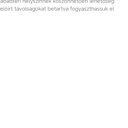
 szabadtéri helyszínnek köszönhetően lehetőség
 előírt távolságokat betartva fogyaszthassuk el