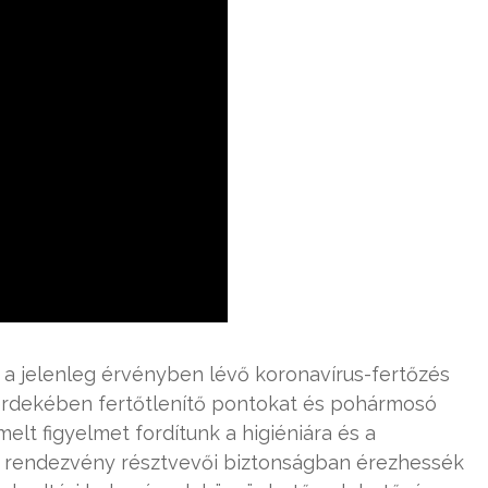
k a jelenleg érvényben lévő koronavírus-fertőzés
érdekében fertőtlenítő pontokat és pohármosó
elt figyelmet fordítunk a higiéniára és a
a rendezvény résztvevői biztonságban érezhessék