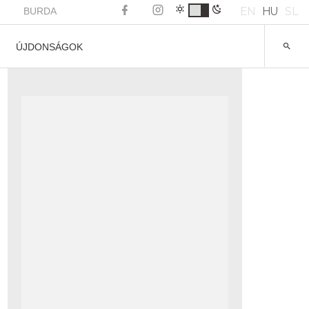
EN
HU
SL
BURDA
ÚJDONSÁGOK