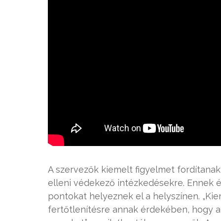
A szervezők kiemelt figyelmet fordítana
elleni védekező intézkedésekre. Ennek 
pontokat helyeznek el a helyszínen. „Kiem
fertőtlenítésre annak érdekében, hogy 