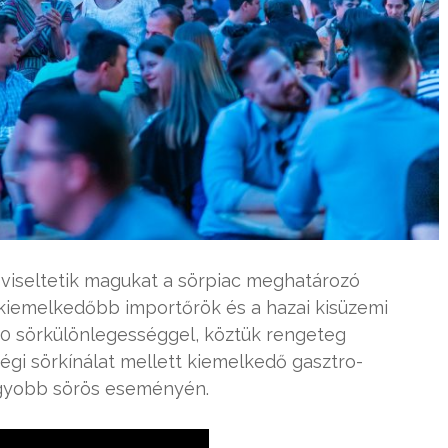
viseltetik magukat a sörpiac meghatározó
gkiemelkedőbb importőrök és a hazai kisüzemi
50 sörkülönlegességgel, köztük rengeteg
ségi sörkínálat mellett kiemelkedő gasztro-
nagyobb sörös eseményén.