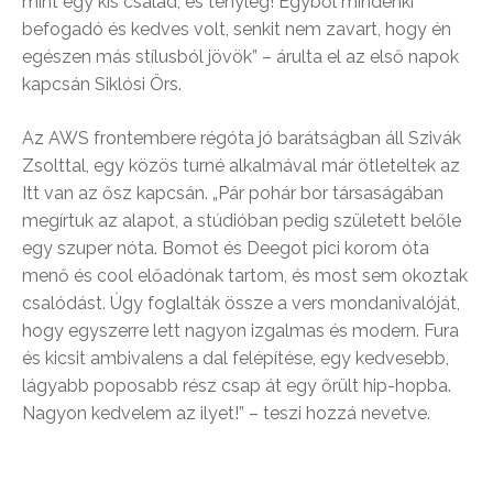
mint egy kis család, és tényleg! Egyből mindenki
befogadó és kedves volt, senkit nem zavart, hogy én
egészen más stílusból jövök” – árulta el az első napok
kapcsán Siklósi Örs.
Az AWS frontembere régóta jó barátságban áll Szivák
Zsolttal, egy közös turné alkalmával már ötleteltek az
Itt van az ősz kapcsán. „Pár pohár bor társaságában
megírtuk az alapot, a stúdióban pedig született belőle
egy szuper nóta. Bomot és Deegot pici korom óta
menő és cool előadónak tartom, és most sem okoztak
csalódást. Úgy foglalták össze a vers mondanivalóját,
hogy egyszerre lett nagyon izgalmas és modern. Fura
és kicsit ambivalens a dal felépítése, egy kedvesebb,
lágyabb poposabb rész csap át egy őrült hip-hopba.
Nagyon kedvelem az ilyet!” – teszi hozzá nevetve.