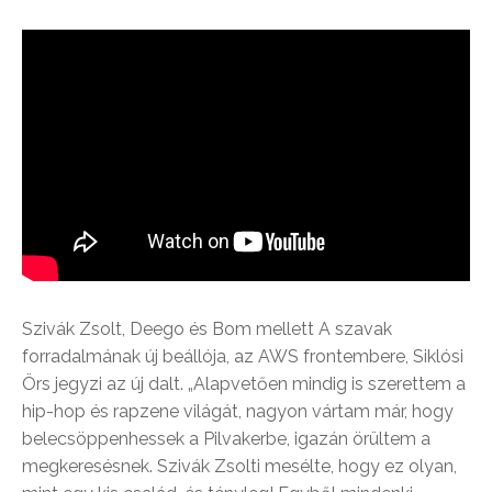
Szivák Zsolt, Deego és Bom mellett A szavak
forradalmának új beállója, az AWS frontembere, Siklósi
Örs jegyzi az új dalt. „Alapvetően mindig is szerettem a
hip-hop és rapzene világát, nagyon vártam már, hogy
belecsöppenhessek a Pilvakerbe, igazán örültem a
megkeresésnek. Szivák Zsolti mesélte, hogy ez olyan,