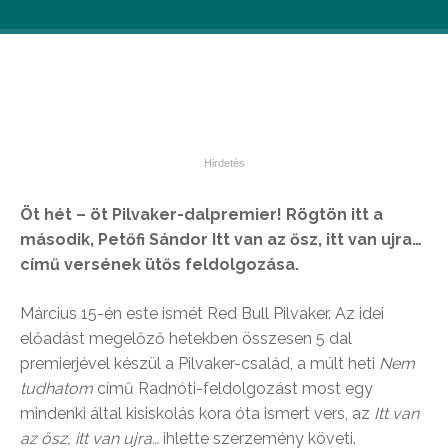
Öt hét – öt Pilvaker-dalpremier! Rögtön itt a
második, Petőfi Sándor Itt van az ősz, itt van ujra…
című versének ütős feldolgozása.
Március 15-én este ismét Red Bull Pilvaker. Az idei
előadást megelőző hetekben összesen 5 dal
premierjével készül a Pilvaker-család, a múlt heti
Nem
tudhatom
című Radnóti-feldolgozást most egy
mindenki által kisiskolás kora óta ismert vers, az
Itt van
az ősz, itt van ujra…
ihlette szerzemény követi.