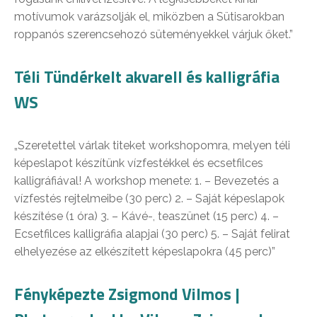
motívumok varázsolják el, miközben a Sütisarokban
roppanós szerencsehozó süteményekkel várjuk őket.”
Téli Tündérkelt akvarell és kalligráfia
WS
„Szeretettel várlak titeket workshopomra, melyen téli
képeslapot készítünk vízfestékkel és ecsetfilces
kalligráfiával! A workshop menete: 1. – Bevezetés a
vízfestés rejtelmeibe (30 perc) 2. – Saját képeslapok
készítése (1 óra) 3. – Kávé-, teaszünet (15 perc) 4. –
Ecsetfilces kalligráfia alapjai (30 perc) 5. – Saját felirat
elhelyezése az elkészített képeslapokra (45 perc)”
Fényképezte Zsigmond Vilmos |