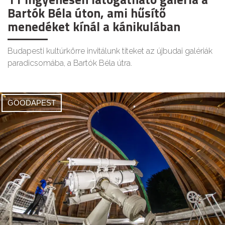
Bartók Béla úton, ami hűsítő
menedéket kínál a kánikulában
Budapesti kultúrkörre invitálunk titeket az újbudai galériák
paradicsomába, a Bartók Béla útra.
GOODAPEST