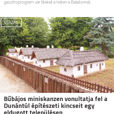
gasztroprogram vár titeket a héten a Balatonnál.
UTAZÁS
Bűbájos miniskanzen vonultatja fel a
Dunántúl építészeti kincseit egy
eldugott településen