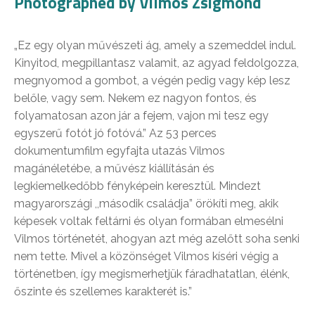
Photographed by Vilmos Zsigmond
„Ez egy olyan művészeti ág, amely a szemeddel indul.
Kinyitod, megpillantasz valamit, az agyad feldolgozza,
megnyomod a gombot, a végén pedig vagy kép lesz
belőle, vagy sem. Nekem ez nagyon fontos, és
folyamatosan azon jár a fejem, vajon mi tesz egy
egyszerű fotót jó fotóvá.” Az 53 perces
dokumentumfilm egyfajta utazás Vilmos
magánéletébe, a művész kiállításán és
legkiemelkedőbb fényképein keresztül. Mindezt
magyarországi ,,második családja” örökíti meg, akik
képesek voltak feltárni és olyan formában elmesélni
Vilmos történetét, ahogyan azt még azelőtt soha senki
nem tette. Mivel a közönséget Vilmos kíséri végig a
történetben, így megismerhetjük fáradhatatlan, élénk,
őszinte és szellemes karakterét is.”