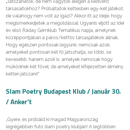
„Játszanátok, de nem vagytok elegen a kedvenc
társasaitokhoz? Próbáltatok kettesben egy-két játékot,
de valahogy nem volt az igazi? Akkor itt az ideje, hogy
megismerkedjetek a megoldással: Ugyanis eljött az idei
év első Ráday Gémklub Tematikus napja, amelynek
középpontjában a páros/kétfős társasjátékok állnak.
Hogy egészen pontosak legyünk, nemcsak azok,
amelyeket pontosan két fő játszhatja, se több, se
kevesebb, hanem azok is, amelyek nemcsak hogy
működnek két fővel, de amelyeket kifejezetten élmény
ketten játszani!”
Slam Poetry Budapest Klub / Január 30.
/ Anker’t
„Gyere, és próbáld ki magad Magyarország
legrégebben futó slam poetry klubján! A legtöbben