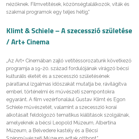
nézőknek. Filmvetítések, közönségtalálkozók, viták és
szakmai programok egy teljes hétig.”
Klimt & Schiele – A szecesszió születése
/ Art+ Cinema
„Az Art+ Cinemában zajló vetítéssorozatunk következő
programja a 19-20. század fordulójának virágzó bécsi
kulturális életét és a szecesszió születésének
páratlanul izgalmas időszakát mutatja be, rávilágítva
emberi, történelmi és művészeti szempontokra
egyaránt. A film vezérfonalául Gustav Klimt és Egon
Schiele művészetét, valamint a szecesszió korai
alkotásait feldolgozó tematikus kiállítások szolgálnak,
amelyeknek a bécsi Leopold Múzeum, Albertina
Múzeum, a Belvedere kastély és a Bécsi
Szépművészeti Múzeum adtak otthont.”