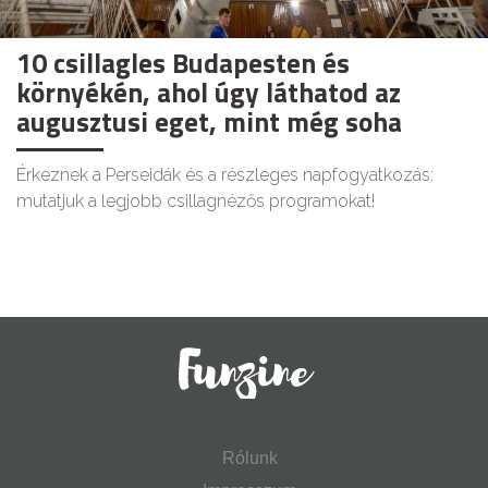
10 csillagles Budapesten és
környékén, ahol úgy láthatod az
augusztusi eget, mint még soha
Érkeznek a Perseidák és a részleges napfogyatkozás:
mutatjuk a legjobb csillagnézős programokat!
Rólunk