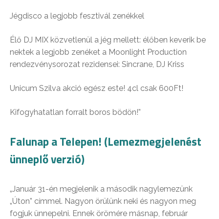
Jégdisco a legjobb fesztivál zenékkel
Élő DJ MIX közvetlenül a jég mellett: élőben keverik be
nektek a legjobb zenéket a Moonlight Production
rendezvénysorozat rezidensei: Sincrane, DJ Kriss
Unicum Szilva akció egész este! 4cl csak 600Ft!
Kifogyhatatlan forralt boros bödön!”
Falunap a Telepen! (Lemezmegjelenést
ünneplő verzió)
„Január 31-én megjelenik a második nagylemezünk
„Úton” címmel. Nagyon örülünk neki és nagyon meg
fogjuk ünnepelni. Ennek örömére másnap, február