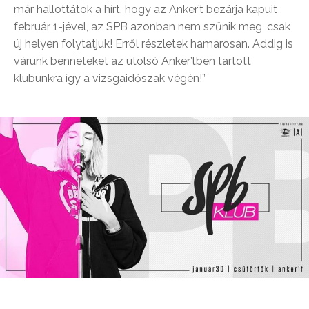
már hallottátok a hírt, hogy az Anker’t bezárja kapuit
február 1-jével, az SPB azonban nem szűnik meg, csak
új helyen folytatjuk! Erről részletek hamarosan. Addig is
várunk benneteket az utolsó Anker’tben tartott
klubunkra így a vizsgaidőszak végén!”