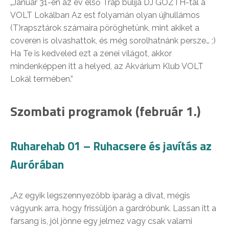
„Január 31-én az év első Trap bulija DJ GOZTH-tal a
VOLT Lokálban Az est folyamán olyan újhullámos
(T)rapsztárok számaira pöröghetünk, mint akiket a
coveren is olvashattok, és még sorolhatnánk persze… ;)
Ha Te is kedveled ezt a zenei világot, akkor
mindenképpen itt a helyed, az Akvárium Klub VOLT
Lokál termében.”
Szombati programok (február 1.)
Ruharehab 01 – Ruhacsere és javítás az
Aurórában
„Az egyik legszennyezőbb iparág a divat, mégis
vágyunk arra, hogy frissüljön a gardróbunk. Lassan itt a
farsang is, jól jönne egy jelmez vagy csak valami