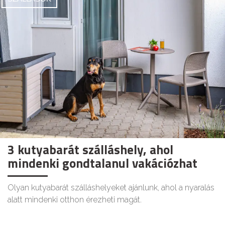
3 kutyabarát szálláshely, ahol
mindenki gondtalanul vakációzhat
Olyan kutyabarát szálláshelyeket ajánlunk, ahol a nyaralás
alatt mindenki otthon érezheti magát.