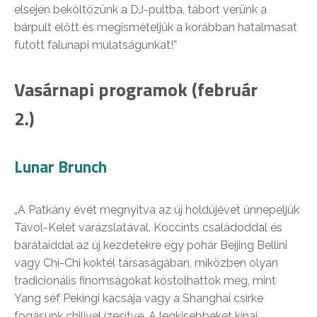
elsején beköltözünk a DJ-pultba, tábort verünk a
bárpult előtt és megismételjük a korábban hatalmasat
futott falunapi mulatságunkat!”
Vasárnapi programok (február
2.)
Lunar Brunch
„A Patkány évét megnyitva az új holdújévet ünnepeljük
Távol-Kelet varázslatával. Koccints családoddal és
barátaiddal az új kezdetekre egy pohár Beijing Bellini
vagy Chi-Chi koktél társaságában, miközben olyan
tradicionális finomságokat kóstolhattok meg, mint
Yang séf Pekingi kacsája vagy a Shanghai csirke
fogásunk chilivel ízesítve. A legkisebbeket kínai