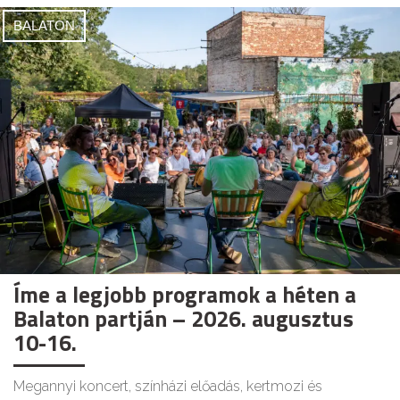
BALATON
Íme a legjobb programok a héten a
Balaton partján – 2026. augusztus
10-16.
Megannyi koncert, színházi előadás, kertmozi és