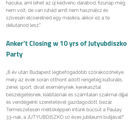
hacuka, ami lehet az új kedvenc darabod, fizunap még
nem volt, de van ruhád amit nem használsz és
szívesen elcserélnéd egy másikra, akkor ez a te
délutánod lesz.”
Anker’t Closing w 10 yrs of Jutyubdiszko
Party
„8 év után Budapest legbefogadóbb szórakozóhelye,
mely az évek során otthont adott rengeteg kulturális,
zenei, sport, divat eseménynek, kerekasztal
beszélgetésnek, kiállításnak és számtalan szakmai díjjal
és vendégeink szeretetével gazdagodott, bezár.
Természetesen méltóképpen intünk búcsút a Paulay
33-nak, a JUTYUBDISZKO 10 éves jubileumi bulijával!”