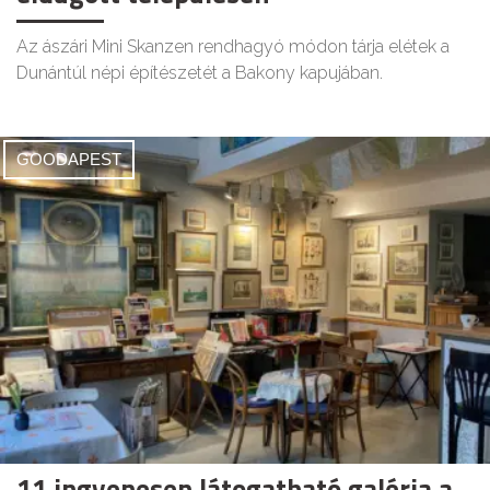
Az ászári Mini Skanzen rendhagyó módon tárja elétek a
Dunántúl népi építészetét a Bakony kapujában.
GOODAPEST
11 ingyenesen látogatható galéria a