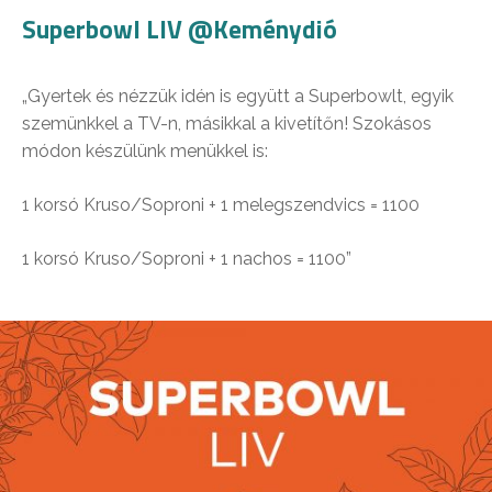
Superbowl LIV @Keménydió
„Gyertek és nézzük idén is együtt a Superbowlt, egyik
szemünkkel a TV-n, másikkal a kivetítőn! Szokásos
módon készülünk menükkel is:
1 korsó Kruso/Soproni + 1 melegszendvics = 1100
1 korsó Kruso/Soproni + 1 nachos = 1100”