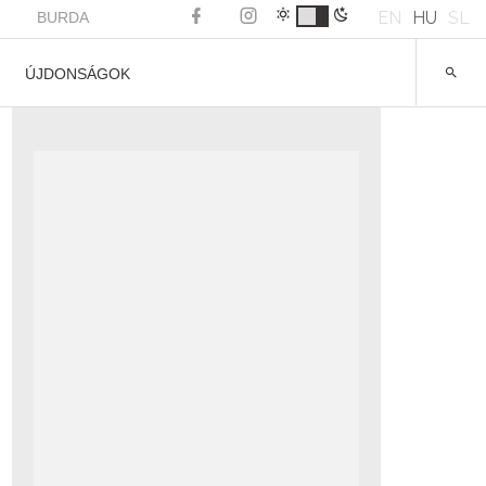
EN
HU
SL
BURDA
ÚJDONSÁGOK