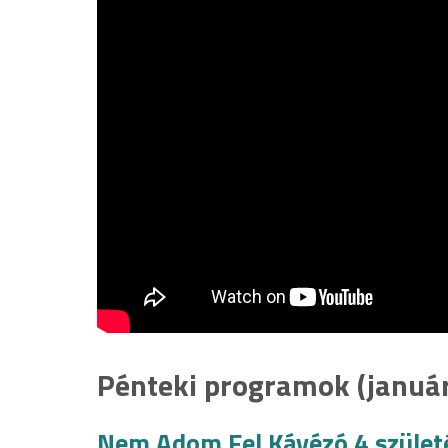
Pénteki programok (január
Nem Adom Fel Kávézó 4.születé