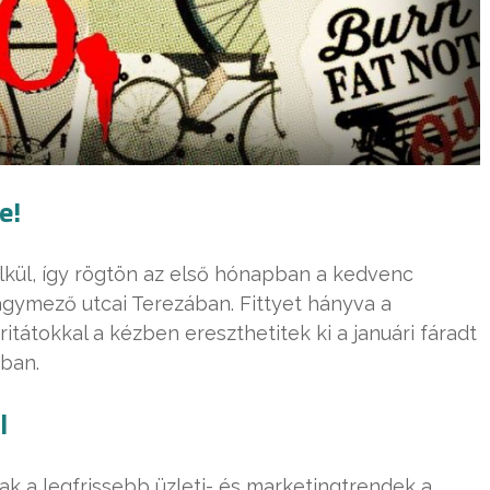
e!
élkül, így rögtön az első hónapban a kedvenc
agymező utcai Terezában. Fittyet hányva a
itátokkal a kézben ereszthetitek ki a januári fáradt
ában.
l
 a legfrissebb üzleti- és marketingtrendek a