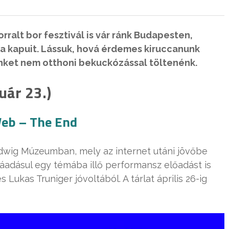
ralt bor fesztivál is vár ránk Budapesten,
ja kapuit. Lássuk, hová érdemes kiruccanunk
dőnket nem otthoni bekuckózással töltenénk.
uár 23.)
Web – The End
 Ludwig Múzeumban, mely az internet utáni jövőbe
 ráadásul egy témába illő performansz előadást is
Lukas Truniger jóvoltából. A tárlat április 26-ig