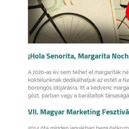
¡Hola Senorita, Margarita Noch
A 2020-as év sem telhet el margariták n
koktélunknak dedikálhatjuk az estét a N
borongós időjárásra, itt a kedvenc margar
gőzt, párban vagy a barátaitok társaság
VII. Magyar Marketing Fesztivá
2014 óta minden januárban bemutatkoznak