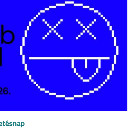
letésnap