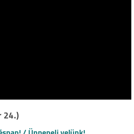
 24.)
snap! / Ünnepelj velünk!