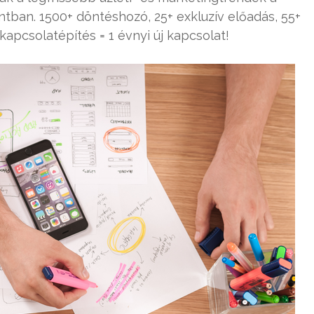
ban. 1500+ döntéshozó, 25+ exkluzív előadás, 55+
 kapcsolatépítés = 1 évnyi új kapcsolat!