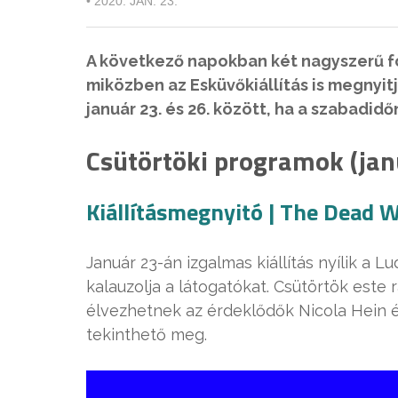
•
2020. JAN. 23.
A következő napokban két nagyszerű for
miközben az Esküvőkiállítás is megnyit
január 23. és 26. között, ha a szabadi
Csütörtöki programok (jan
Kiállításmegnyitó | The Dead 
Január 23-án izgalmas kiállítás nyílik a
kalauzolja a látogatókat. Csütörtök este
élvezhetnek az érdeklődők Nicola Hein és 
tekinthető meg.