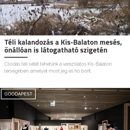
Téli kalandozás a Kis-Balaton mesés,
önállóan is látogatható szigetén
Csodás téli sétát tehetünk a varázslatos Kis-Balaton
térségében, amelyet most jég és hó borít.
GOODAPEST