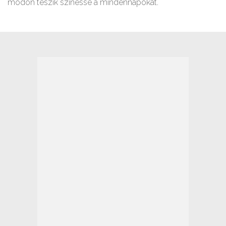
módon teszik színessé a mindennapokat.