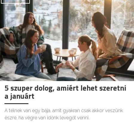
5 szuper dolog, amiért lehet szeretni
a januárt
A télnek van egy bája, amit gyakran csak akkor veszünk
észre, ha végre van időnk levegőt venni.