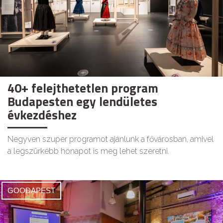
40+ felejthetetlen program
Budapesten egy lendületes
évkezdéshez
Negyven szuper programot ajánlunk a fővárosban, amivel
a legszürkébb hónapot is meg lehet szeretni.
GOODAPEST