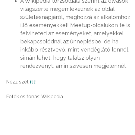
A Wikipedia törzsoldala szerint az olvasók
világszerte megemlékeznek az oldal
születésnapjáról, méghozzá az alkalomhoz
illő eseményekkel! Meetup-oldalukon te is
felviheted az eseményeket, amelyekkel
bekapcsolódnál az ünneplésbe, de ha
inkább résztvevő, mint vendéglátó lennél,
simán lehet, hogy találsz olyan
rendezvényt, amin szívesen megjelennél.
Nézz szét
itt
!
Fotók és forrás: Wikipedia