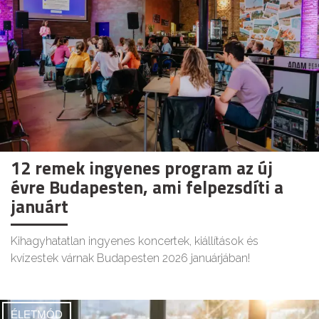
12 remek ingyenes program az új
évre Budapesten, ami felpezsdíti a
januárt
Kihagyhatatlan ingyenes koncertek, kiállítások és
kvízestek várnak Budapesten 2026 januárjában!
ÉLETMÓD