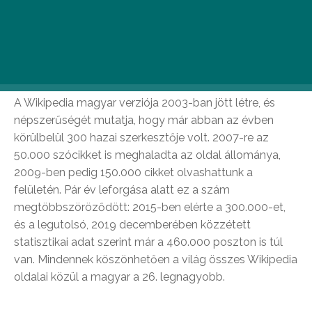
Mártának köszönhetően.
Mérföldkövek
A Wikipedia magyar verziója 2003-ban jött létre, és
népszerűségét mutatja, hogy már abban az évben
körülbelül 300 hazai szerkesztője volt. 2007-re az
50.000 szócikket is meghaladta az oldal állománya,
2009-ben pedig 150.000 cikket olvashattunk a
felületén. Pár év leforgása alatt ez a szám
megtöbbszöröződött: 2015-ben elérte a 300.000-et,
és a legutolsó, 2019 decemberében közzétett
statisztikai adat szerint már a 460.000 poszton is túl
van. Mindennek köszönhetően a világ összes Wikipedia
oldalai közül a magyar a 26. legnagyobb.