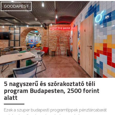
GOODAPEST
5 nagyszerű és szórakoztató téli
program Budapesten, 2500 forint
alatt
Ezek a szuper budapesti programtippek pénztárcabarát