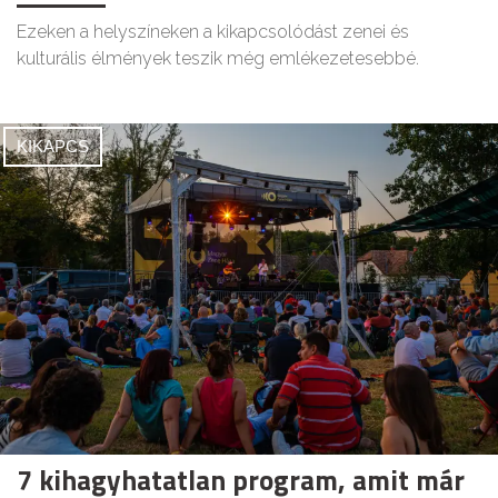
Ezeken a helyszíneken a kikapcsolódást zenei és
kulturális élmények teszik még emlékezetesebbé.
KIKAPCS
7 kihagyhatatlan program, amit már