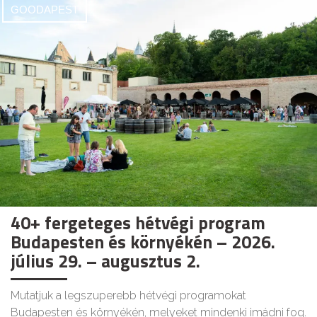
GOODAPEST
40+ fergeteges hétvégi program
Budapesten és környékén – 2026.
július 29. – augusztus 2.
Mutatjuk a legszuperebb hétvégi programokat
Budapesten és környékén, melyeket mindenki imádni fog.