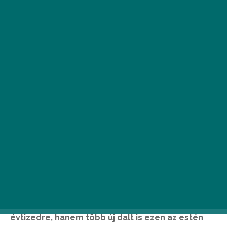
Régi zenésztársakkal és
meglepetésvendégekkel ünnepli 20.
születésnapját az ország egyik
legmeghatározóbb alternatív zenekara, a
hiperkarma 2020. február 7-én a Papp László
Sportarénában. A koncert nem csupán
születésnapi visszatekintés lesz az elmúlt két
évtizedre, hanem több új dalt is ezen az estén