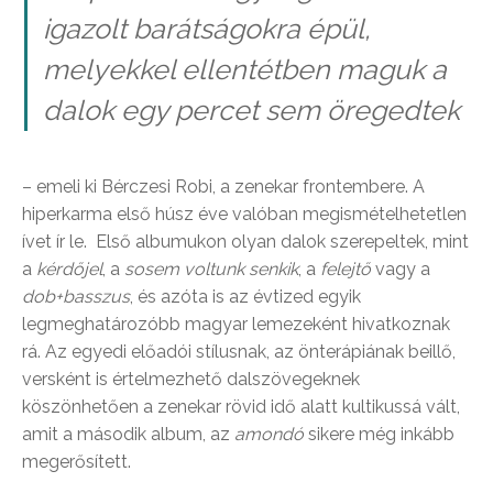
igazolt barátságokra épül,
melyekkel ellentétben maguk a
dalok egy percet sem öregedtek
– emeli ki Bérczesi Robi, a zenekar frontembere. A
hiperkarma első húsz éve valóban megismételhetetlen
ívet ír le. Első albumukon olyan dalok szerepeltek, mint
a
kérdőjel
, a
sosem voltunk senkik
, a
felejtő
vagy a
dob+basszus
, és azóta is az évtized egyik
legmeghatározóbb magyar lemezeként hivatkoznak
rá. Az egyedi előadói stílusnak, az önterápiának beillő,
versként is értelmezhető dalszövegeknek
köszönhetően a zenekar rövid idő alatt kultikussá vált,
amit a második album, az
amondó
sikere még inkább
megerősített.