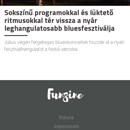
Sokszínű programokkal és lüktető
ritmusokkal tér vissza a nyár
leghangulatosabb bluesfesztiválja
Július végén fergeteges blueskoncertek hozzák el a nyári
fesztiválhangulatot a festői városba.
Rólunk
Impresszum