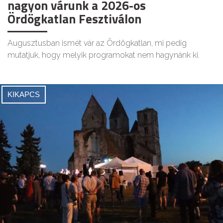
nagyon várunk a 2026-os
Ördögkatlan Fesztiválon
Augusztusban ismét vár az Ördögkatlan, mi pedig
mutatjuk, hogy melyik programokat nem hagynánk ki.
KIKAPCS