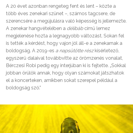
A 20 évet azonban rengeteg fent és lent – közte a
több éves zenekari szünet –, számos tagcsere, de
szerencsére a megújulásra való képesség is jellemezte.
A zenekar hangvételében a
délibáb
című lemez
megjelenése hozta a legnagyobb változást. Sokan fel
is tették a kérdést, hogy vajon jól áll-e a zenekarnak a
boldogság. A 2019-es
a
napsütötte rész
kísérletező,
egyszerű dalaival továbbvitte az örömzenés vonalat,
Bérczesi Robi pedig egy interjúban ki is fejtette. „Sokkal
jobban örülök annak, hogy olyan számokat játszhatok
el a koncerteken, amikben sokat szerepel például a
boldogság szó.”