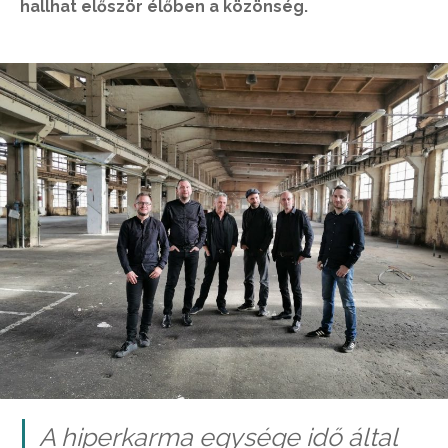
hallhat először élőben a közönség.
A hiperkarma egysége idő által