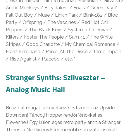
„Lesz itt minden, mint a moziban: Kasabian / Nirvana /
Arctic Monkeys / Billy Talent / Foals / Green Day /
Fall Out Boy / Muse / Linkin Park / Blink-182 / Bloc
Party / Offspring / The Vaccines / Red Hot Chili
Peppers / The Black Keys / System of a Down /
Killers / Foster The People / Sum 41 / The White
Stripes / Good Charlotte / My Chemical Romance /
Franz Ferdinand / Panic! At The Disco / Tame Impala
/ Rise Against / Placebo / etc. ”
Stranger Synths: Szilveszter –
Analog Music Hall
Bulizd át magad a következő évtizedbe az Upside
Downban! Táncolj Hopper rendőrfőnökkel és
Elevennel! Egy különleges retro party amit a Stranger
Things, a Netflix egyik legmenőbb sorozata inspirált.