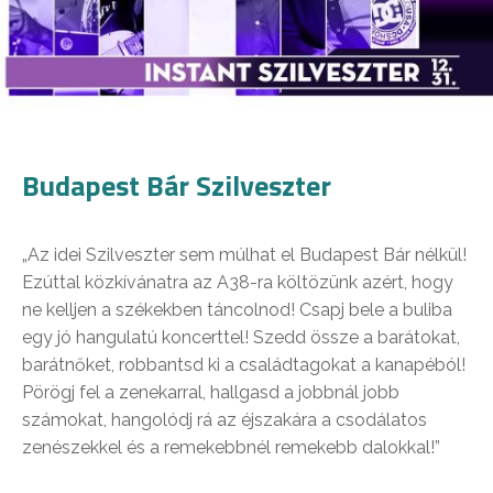
Budapest Bár Szilveszter
„Az idei Szilveszter sem múlhat el Budapest Bár nélkül!
Ezúttal közkívánatra az A38-ra költözünk azért, hogy
ne kelljen a székekben táncolnod! Csapj bele a buliba
egy jó hangulatú koncerttel! Szedd össze a barátokat,
barátnőket, robbantsd ki a családtagokat a kanapéból!
Pörögj fel a zenekarral, hallgasd a jobbnál jobb
számokat, hangolódj rá az éjszakára a csodálatos
zenészekkel és a remekebbnél remekebb dalokkal!”