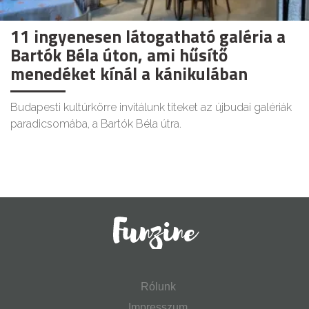
11 ingyenesen látogatható galéria a
Bartók Béla úton, ami hűsítő
menedéket kínál a kánikulában
Budapesti kultúrkörre invitálunk titeket az újbudai galériák
paradicsomába, a Bartók Béla útra.
Rólunk
Impresszum