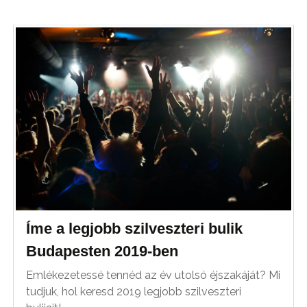
Íme a legjobb szilveszteri bulik
Budapesten 2019-ben
Emlékezetessé tennéd az év utolsó éjszakáját? Mi
tudjuk, hol keresd 2019 legjobb szilveszteri