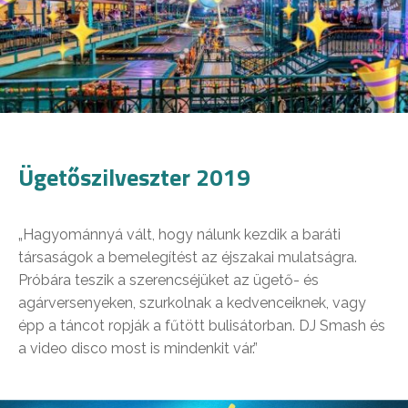
Ügetőszilveszter 2019
„Hagyománnyá vált, hogy nálunk kezdik a baráti
társaságok a bemelegítést az éjszakai mulatságra.
Próbára teszik a szerencséjüket az ügető- és
agárversenyeken, szurkolnak a kedvenceiknek, vagy
épp a táncot ropják a fűtött bulisátorban. DJ Smash és
a video disco most is mindenkit vár.”