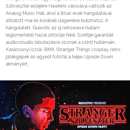
Szilveszter estéjére Hawkins városává változik az
Analog Music Hall, ahol a 80as évek hangulatával
átitatott mai és korabeli slágerekre bulizhatsz. A
hangulatért, Quixotic az új retrowave hullám
legismertebb hazai úttörője felel. Szettjei garantált
audiovizuális időutazásra visznek a szinti hullámain.
Karácsonyi izzók, BMX, Stranger Things cosplay, retro
játékgépek és egyedi fotófal a teljes Upside Down
élményért.