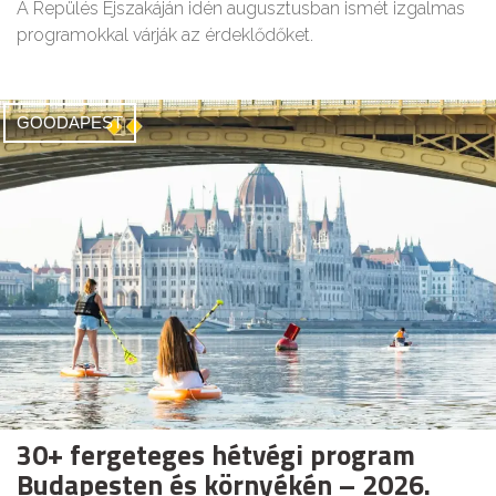
A Repülés Éjszakáján idén augusztusban ismét izgalmas
programokkal várják az érdeklődőket.
GOODAPEST
30+ fergeteges hétvégi program
Budapesten és környékén – 2026.