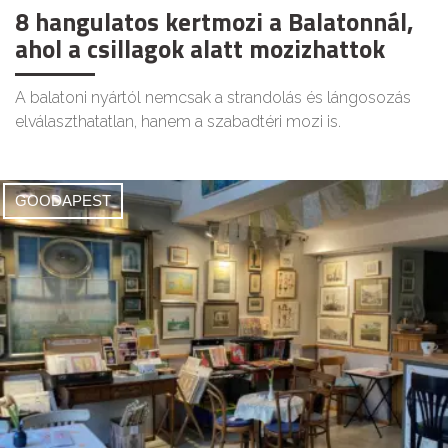
8 hangulatos kertmozi a Balatonnál,
ahol a csillagok alatt mozizhattok
A balatoni nyártól nemcsak a strandolás és lángosozás
elválaszthatatlan, hanem a szabadtéri mozi is.
GOODAPEST