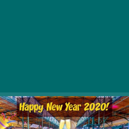
Pezsgő(s) Nappali Szilveszter a
Piacon
„Idén is kezdjétek a szilvesztert a Belvárosi Piacon, ahol
már délelőttől pezsegő hangulattal, jó zenékkel, finom
buborékokkal és az alkalomhoz illő fogásokkal
készülnek a nyitva tartó éttermek. A belépés ingyenes,
ünnepeljük együtt az év utolsó napját Budapest
elsőszámú evőpiacán, hozzátok a családot, barátokat
is!”