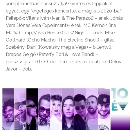
komplexumban búcsúztatja! Gyertek és lépjünk át
együtt egy fergeteges koncerttel a mágikus 2020-ba!”
Fellépők: Vitáris Iván (Ivan & The Parazol) – ének, Jónás
Vera (Jónás Vera Experiment)- ének, MC Kemon (Irie
Maffia) – rap, Vavra Bence (Talk2Night) – ének, Mike
Gotthard (Ocho Macho, The Electric Shock) – gitár,
Szebényi Dani (Kowalsky meg a Vega) – billentyű,
Drapos Gergő (Péterfy Bori & Love Band) –
basszusgitár, DJ Q-Cee – lemezjátszó, beatbox, Delov
Jávor – dob.