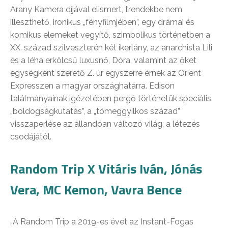
Arany Kamera díjával elismert, trendekbe nem
illeszthető, ironikus „fényfilmjében”, egy drámai és
komikus elemeket vegyítő, szimbolikus történetben a
XX. század szilveszterén két ikerlány, az anarchista Lili
és a léha erkölcsű luxusnő, Dóra, valamint az őket
egységként szerető Z. úr egyszerre érnek az Orient
Expresszen a magyar országhatárra. Edison
találmányainak igézetében pergő történetük speciális
„boldogságkutatás”, a „tömeggyilkos század”
visszaperlése az állandóan változó világ, a létezés
csodájától.
Random Trip X Vitáris Iván, Jónás
Vera, MC Kemon, Vavra Bence
„A Random Trip a 2019-es évet az Instant-Fogas