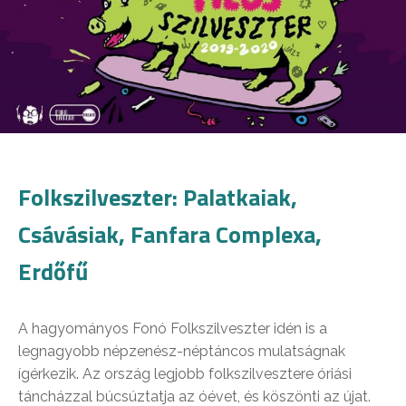
Folkszilveszter: Palatkaiak,
Csávásiak, Fanfara Complexa,
Erdőfű
A hagyományos Fonó Folkszilveszter idén is a
legnagyobb népzenész-néptáncos mulatságnak
ígérkezik. Az ország legjobb folkszilvesztere óriási
táncházzal búcsúztatja az óévet, és köszönti az újat.