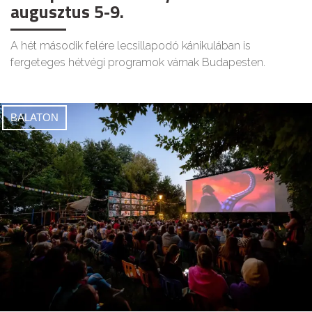
augusztus 5-9.
A hét második felére lecsillapodó kánikulában is
fergeteges hétvégi programok várnak Budapesten.
BALATON