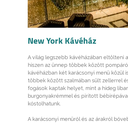
New York Kávéház
A világ legszebb kávéházában eltölteni a
hiszen az ünnep többek között pompáról 
kávéházban két karácsonyi menü közül is
többek között szalmában sült zellerrel é
fogások kaptak helyet, mint a hideg libam
burgonyakrémmel és pirított bébirépáva
kóstolhatunk.
A karácsonyi menüről és az árakról bőv