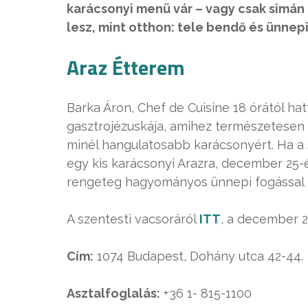
karácsonyi menü vár – vagy csak simán 
lesz, mint otthon: tele bendő és ünnep
Araz Étterem
Barka Áron, Chef de Cuisine 18 órától ha
gasztrojézuskája, amihez természetesen h
minél hangulatosabb karácsonyért. Ha a 
egy kis karácsonyi Arazra, december 25-én
rengeteg hagyományos ünnepi fogással é
A szentesti vacsoráról
ITT
, a december 2
Cím:
1074 Budapest, Dohány utca 42-44.
Asztalfoglalás:
+36 1- 815-1100