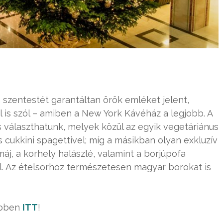
 szentestét garantáltan örök emléket jelent,
is szól – amiben a New York Kávéház a legjobb. A
 választhatunk, melyek közül az egyik vegetáriánus
s cukkini spagettivel; míg a másikban olyan exkluzív
áj, a korhely halászlé, valamint a borjúpofa
l. Az ételsorhoz természetesen magyar borokat is
ebben
ITT
!