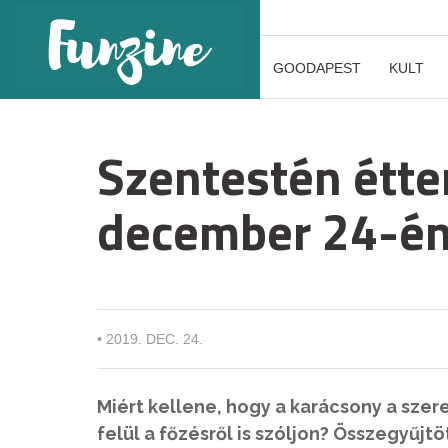
GOODAPEST
KULT
Szentestén étt
december 24-én
•
2019. DEC. 24.
Miért kellene, hogy a karácsony a sze
felül a főzésről is szóljon? Összegyűj