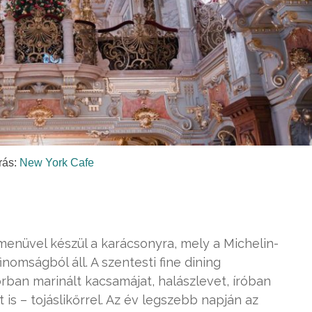
rás:
New York Cafe
enüvel készül a karácsonyra, mely a Michelin-
finomságból áll. A szentesti fine dining
rban marinált kacsamájat, halászlevet, íróban
is – tojáslikőrrel. Az év legszebb napján az