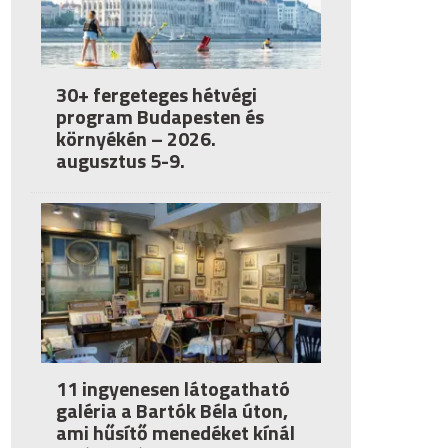
30+ fergeteges hétvégi
program Budapesten és
környékén – 2026.
augusztus 5-9.
11 ingyenesen látogatható
galéria a Bartók Béla úton,
ami hűsítő menedéket kínál