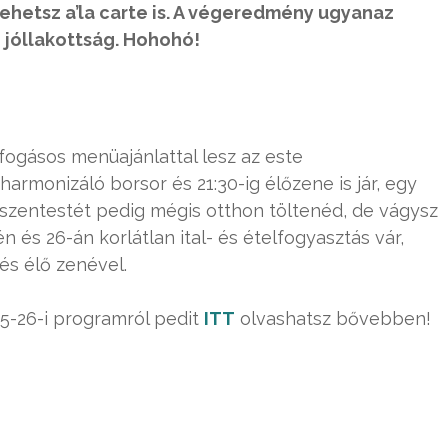
ehetsz a’la carte is. A végeredmény ugyanaz
i jóllakottság. Hohohó!
tfogásos menüajánlattal lesz az este
armonizáló borsor és 21:30-ig élőzene is jár, egy
szentestét pedig mégis otthon töltenéd, de vágysz
 és 26-án korlátlan ital- és ételfogyasztás vár,
s élő zenével.
5-26-i programról pedit
ITT
olvashatsz bővebben!