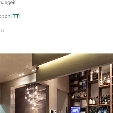
ndégeit.
ebben
ITT
!
 5.