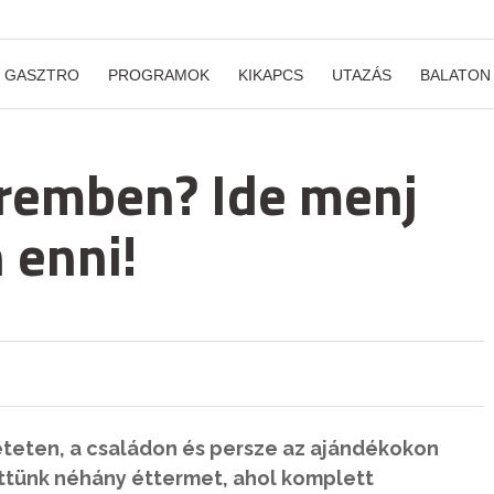
GASZTRO
PROGRAMOK
KIKAPCS
UTAZÁS
BALATON
eremben? Ide menj
 enni!
reteten, a családon és persze az ajándékokon
töttünk néhány éttermet, ahol komplett