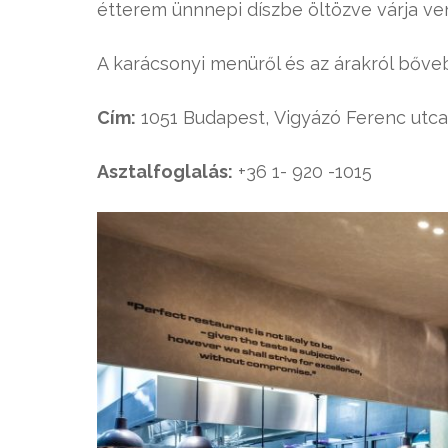
étterem ünnnepi díszbe öltözve várja ve
A karácsonyi menüről és az árakról bőv
Cím:
1051 Budapest, Vigyázó Ferenc utca
Asztalfoglalás:
+36 1- 920 -1015