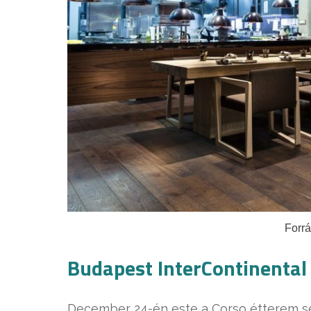
Forr
Budapest InterContinenta
December 24-én este a Corso étterem se