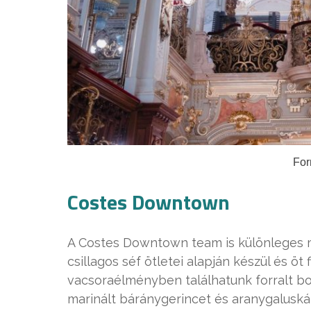
For
Costes Downtown
A Costes Downtown team is különleges m
csillagos séf ötletei alapján készül és öt 
vacsoraélményben találhatunk forralt bo
marinált báránygerincet és aranygaluskát 