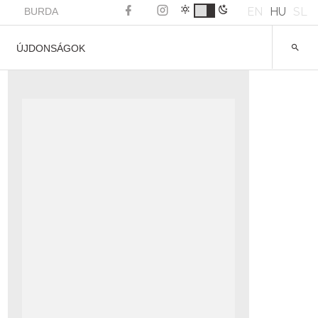
EN
HU
SL
BURDA
ÚJDONSÁGOK