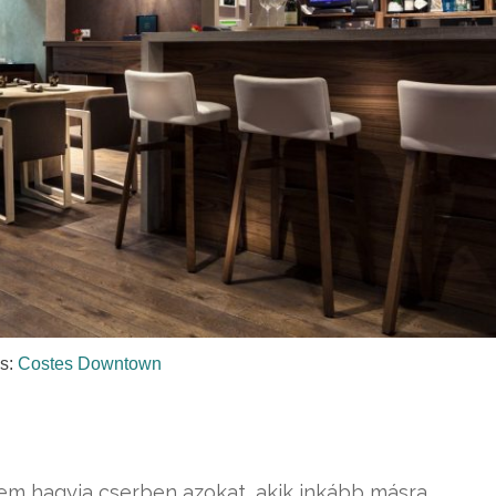
ás:
Costes Downtown
l
m hagyja cserben azokat, akik inkább másra