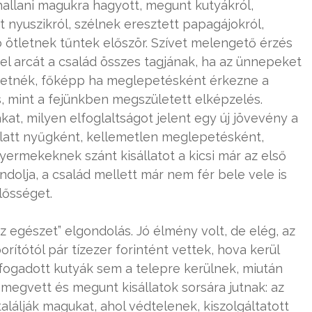
allani magukra hagyott, megunt kutyákról,
t nyuszikról, szélnek eresztett papagájokról,
jó ötletnek tűntek először. Szívet melengető érzés
el arcát a család összes tagjának, ha az ünnepeket
hetnék, főképp ha meglepetésként érkezne a
 mint a fejünkben megszületett elképzelés.
at, milyen elfoglaltságot jelent egy új jövevény a
 alatt nyűgként, kellemetlen meglepetésként,
ermekeknek szánt kisállatot a kicsi már az első
olja, a család mellett már nem fér bele vele is
lősséget.
az egészet” elgondolás. Jó élmény volt, de elég, az
orítótól pár tízezer forintént vettek, hova kerül
fogadott kutyák sem a telepre kerülnek, miután
 megvett és megunt kisállatok sorsára jutnak: az
lálják magukat, ahol védtelenek, kiszolgáltatott