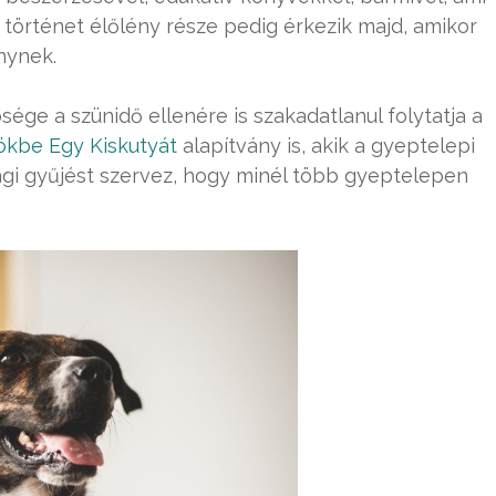
A történet élőlény része pedig érkezik majd, amikor
nynek.
ége a szünidő ellenére is szakadatlanul folytatja a
ökbe Egy Kiskutyát
alapítvány is, akik a gyeptelepi
gi gyűjést szervez, hogy minél több gyeptelepen