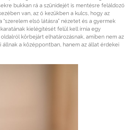
ekre bukkan rá a szünidejét is mentésre feláldozó
 kezében van, az ő kezükben a kulcs, hogy az
 a “szerelem első látásra” nézetet és a gyermek
ratának kielégítését felül kell írnia egy
 oldalról körbejárt elhatározásnak, amiben nem az
i állnak a középpontban, hanem az állat érdekei