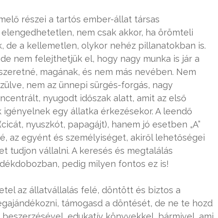
lő részei a tartós ember-állat társas
 elengedhetetlen, nem csak akkor, ha örömteli
de a kellemetlen, olykor nehéz pillanatokban is.
de nem felejthetjük el, hogy nagy munka is jár a
aki szeretné, magának, és nem más nevében. Nem
zülve, nem az ünnepi sürgés-forgás, nagy
ntrált, nyugodt időszak alatt, amit az első
 igényelnek egy állatka érkezésekor. A leendő
(cicát, nyuszkót, papagájt), hanem jó esetben „A”
né, az egyént és személyiséget, akiről lehetőségei
t tudjon vállalni. A keresés és megtalálás
dékdobozban, pedig milyen fontos ez is!
l az állatvállalás felé, döntött és biztos a
gajándékozni, támogasd a döntését, de ne te hozd
beszerzésével, edukatív könyvekkel, bármivel, ami