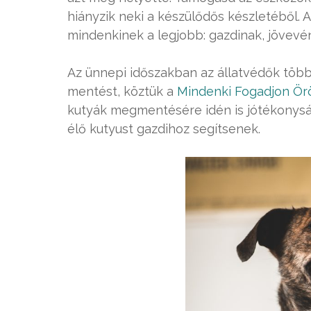
hiányzik neki a készülődős készletéből. 
mindenkinek a legjobb: gazdinak, jövevé
Az ünnepi időszakban az állatvédők többs
mentést, köztük a
Mindenki Fogadjon Ör
kutyák megmentésére idén is jótékonysá
élő kutyust gazdihoz segítsenek.