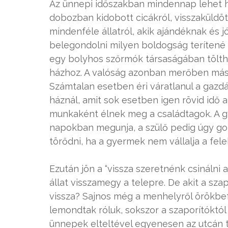
Az ünnepi időszakban mindennap lehet h
dobozban kidobott cicákról, visszaküldöt
mindenféle állatról, akik ajándéknak és 
belegondolni milyen boldogság terítené 
egy bolyhos szőrmók társaságában tölt
házhoz. A valóság azonban merőben más,
Számtalan esetben éri váratlanul a gazdák
háznál, amit sok esetben igen rövid idő
munkaként élnek meg a családtagok. A gy
napokban megunja, a szülő pedig úgy gond
törődni, ha a gyermek nem vállalja a fele
Ezután jön a “vissza szeretnénk csinálni 
állat visszamegy a telepre. De akit a szap
vissza? Sajnos még a menhelyről örökbe
lemondtak róluk, sokszor a szaporítóktól
ünnepek elteltével egyenesen az utcán ta