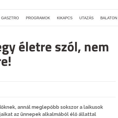
GASZTRO
PROGRAMOK
KIKAPCS
UTAZÁS
BALATON
 egy életre szól, nem
e!
édőknek, annál meglepőbb sokszor a laikusok
aikat az ünnepek alkalmából élő állattal