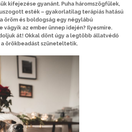
ük kifejezése gyanánt. Puha háromszögfülek,
uszogott esték – gyakorlatilag terápiás hatású
iszta öröm és boldogság egy négylábú
e vágyik az ember ünnep idején? Ilyesmire.
oljuk át! Okkal dönt úgy a legtöbb állatvédő
 a örökbeadást szüneteltetik.