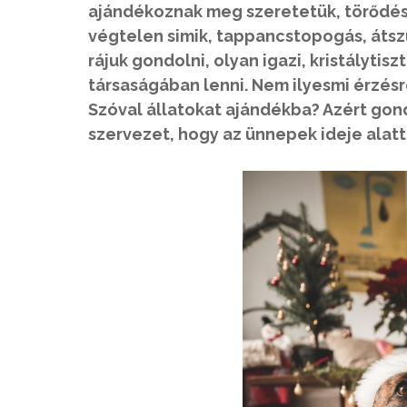
ajándékoznak meg szeretetük, törődés
végtelen simik, tappancstopogás, átsz
rájuk gondolni, olyan igazi, kristályt
társaságában lenni. Nem ilyesmi érzésr
Szóval állatokat ajándékba? Azért gond
szervezet, hogy az ünnepek ideje alatt