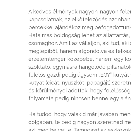
A kedves élmények nagyon-nagyon feleme
kapcsolatnak, az elköteleződés azonban
percekkel ajándékoz meg befogadottunk, 
Hatalmas boldogság lehet az állattartás, 
csomaghoz. Amit az vállaljon, aki tud, 
meglepiből, hanem átgondolva és felkés
érzelemtenger közepébe, hanem egy konce
szoktató, egymásra hangolódó pillanatok
felelős gazdi pedig úgysem „EGY” kutyát 
kutyát (cicát, nyuszkót, papagájt) szeret
és körülményei adottak, hogy felelőssége
folyamata pedig nincsen benne egy aján
Ha tudod, hogy valakid már javában menete
dolgában, te pedig nagyon szeretnéd me
azt meg helyette. Támogasd az eszközök 