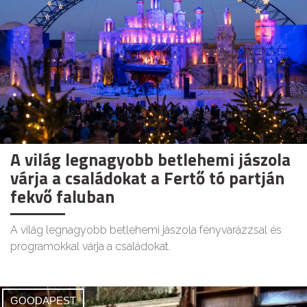
A világ legnagyobb betlehemi jászola
várja a családokat a Fertő tó partján
fekvő faluban
A világ legnagyobb betlehemi jászola fényvarázzsal és
programokkal várja a családokat.
GOODAPEST