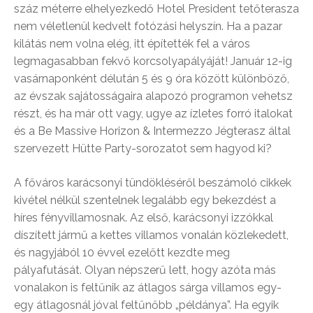
száz méterre elhelyezkedő Hotel President tetőterasza
nem véletlenül kedvelt fotózási helyszín. Ha a pazar
kilátás nem volna elég, itt építették fel a város
legmagasabban fekvő korcsolyapályáját! Január 12-ig
vasárnaponként délután 5 és 9 óra között különböző,
az évszak sajátosságaira alapozó programon vehetsz
részt, és ha már ott vagy, ugye az ízletes forró italokat
és a Be Massive Horizon & Intermezzo Jégterasz által
szervezett Hütte Party-sorozatot sem hagyod ki?
A főváros karácsonyi tündökléséről beszámoló cikkek
kivétel nélkül szentelnek legalább egy bekezdést a
híres fényvillamosnak. Az első, karácsonyi izzókkal
díszített jármű a kettes villamos vonalán közlekedett,
és nagyjából 10 évvel ezelőtt kezdte meg
pályafutását. Olyan népszerű lett, hogy azóta más
vonalakon is feltűnik az átlagos sárga villamos egy-
egy átlagosnál jóval feltűnőbb „példánya”. Ha egyik