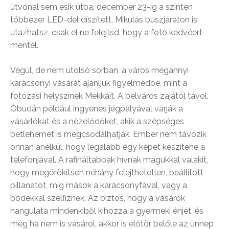
útvonal sem esik útba, december 23-ig a szintén
többezer LED-del díszített, Mikulás buszjáraton is
utazhatsz, csak el ne felejtsd, hogy a fotó kedvéért
mentél.
Végül, de nem utolsó sorban, a város megannyi
karácsonyi vásárát ajánljuk figyelmedbe, mint a
fotózási helyszínek Mekkáit. A belváros zajától távol,
Óbudán például ingyenes jégpályával várják a
vásárlókat és a nézelődőket, akik a szépséges
betlehemet is megcsodálhatják. Ember nem távozik
onnan anélkül, hogy legalább egy képet készítene a
telefonjával. A rafináltabbak hívnak magukkal valakit,
hogy megörökítsen néhány felejthetetlen, beállított
pillanatot, míg mások a karácsonyfával, vagy a
bódékkal szelfiznek. Az biztos, hogy a vásárok
hangulata mindenkiből kihozza a gyermeki énjét, és
még ha nem is vásárol, akkor is előtör belőle az ünnep