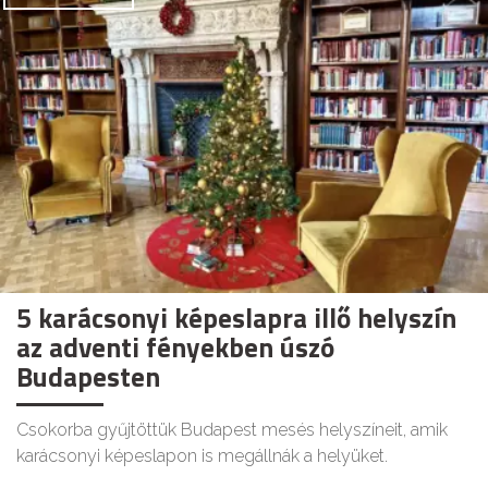
5 karácsonyi képeslapra illő helyszín
az adventi fényekben úszó
Budapesten
Csokorba gyűjtöttük Budapest mesés helyszíneit, amik
karácsonyi képeslapon is megállnák a helyüket.