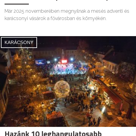
Már 2025 novemberében megnyílnak a mesés adventi és
karácsonyi vásárok a fővárosban és környékén.
KARÁCSONY
Hazánk 10 leghangulatosabb