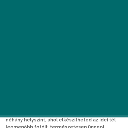
B
udapest főbb utcái, terei már hetek
óta csodaszép ünnepi
díszkivilágításban tündökölnek, a város
talán ilyenkor a legvarázslatosabb.
Előkarácsonyi ajándékként összegyűjtöttünk
néhány helyszínt, ahol elkészítheted az idei tél
legmenőbb fotóit, természetesen ünnepi