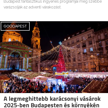
Budapest fantasztikus ingyenes programjai még szebbé
varázsolják az adventi várakozást.
GOODAPEST
A legmeghittebb karácsonyi vásárok
2025-ben Budapesten és környékén