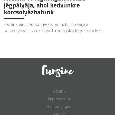
jégpályája, ahol kedvünkre
korcsolyázhatunk
Hazánkban számos gyönyörű helyszín várja a
korcsolyázás szerelmeseit, mutatjuk a legszebbeket!
Rólunk
Impresszum
Szerzői jogok
Archív