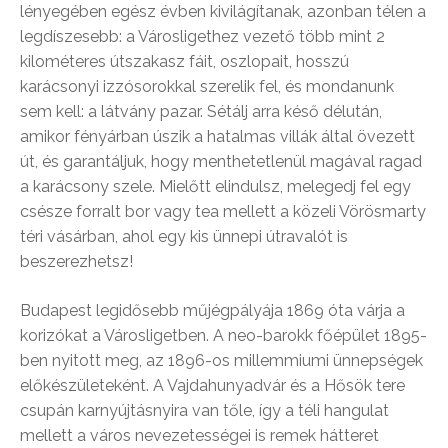
lényegében egész évben kivilágítanak, azonban télen a
legdíszesebb: a Városligethez vezető több mint 2
kilométeres útszakasz fáit, oszlopait, hosszú
karácsonyi izzósorokkal szerelik fel, és mondanunk
sem kell: a látvány pazar. Sétálj arra késő délután,
amikor fényárban úszik a hatalmas villák által övezett
út, és garantáljuk, hogy menthetetlenül magával ragad
a karácsony szele. Mielőtt elindulsz, melegedj fel egy
csésze forralt bor vagy tea mellett a közeli Vörösmarty
téri vásárban, ahol egy kis ünnepi útravalót is
beszerezhetsz!
Budapest legidősebb műjégpályája 1869 óta várja a
korizókat a Városligetben. A neo-barokk főépület 1895-
ben nyitott meg, az 1896-os millemmiumi ünnepségek
előkészületeként. A Vajdahunyadvár és a Hősök tere
csupán karnyújtásnyira van tőle, így a téli hangulat
mellett a város nevezetességei is remek hátteret