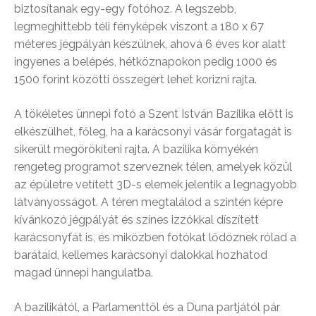
biztosítanak egy-egy fotóhoz. A legszebb,
legmeghittebb téli fényképek viszont a 180 x 67
méteres jégpályán készülnek, ahová 6 éves kor alatt
ingyenes a belépés, hétköznapokon pedig 1000 és
1500 forint közötti összegért lehet korizni rajta.
A tökéletes ünnepi fotó a Szent István Bazilika előtt is
elkészülhet, főleg, ha a karácsonyi vásár forgatagát is
sikerült megörökíteni rajta. A bazilika környékén
rengeteg programot szerveznek télen, amelyek közül
az épületre vetített 3D-s elemek jelentik a legnagyobb
látványosságot. A téren megtalálod a szintén képre
kívánkozó jégpályát és színes izzókkal díszített
karácsonyfát is, és miközben fotókat lődöznek rólad a
barátaid, kellemes karácsonyi dalokkal hozhatod
magad ünnepi hangulatba.
A bazilikától, a Parlamenttől és a Duna partjától pár