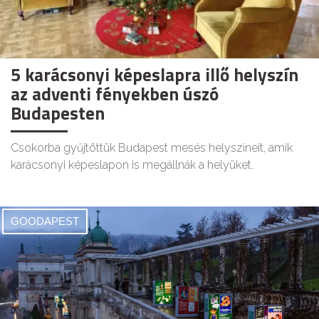
5 karácsonyi képeslapra illő helyszín
az adventi fényekben úszó
Budapesten
Csokorba gyűjtöttük Budapest mesés helyszíneit, amik
karácsonyi képeslapon is megállnák a helyüket.
GOODAPEST