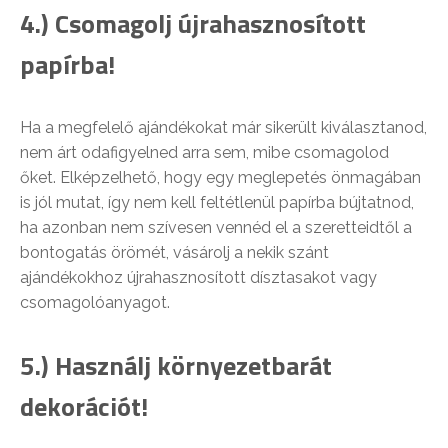
4.) Csomagolj újrahasznosított
papírba!
Ha a megfelelő ajándékokat már sikerült kiválasztanod,
nem árt odafigyelned arra sem, mibe csomagolod
őket. Elképzelhető, hogy egy meglepetés önmagában
is jól mutat, így nem kell feltétlenül papírba bújtatnod,
ha azonban nem szívesen vennéd el a szeretteidtől a
bontogatás örömét, vásárolj a nekik szánt
ajándékokhoz újrahasznosított dísztasakot vagy
csomagolóanyagot.
5.) Használj környezetbarát
dekorációt!