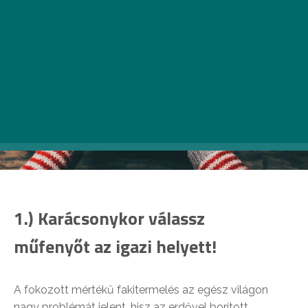
1.) Karácsonykor válassz
műfenyőt az igazi helyett!
A fokozott mértékű fakitermelés az egész világon
nagy problémát jelent, hisz az erdővel borított