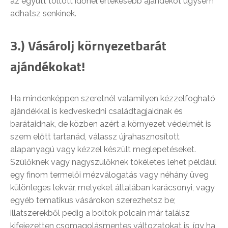
az együtt töltött időnél értékesebb ajándékot úgysem
adhatsz senkinek.
3.) Vásárolj környezetbarát
ajándékokat!
Ha mindenképpen szeretnél valamilyen kézzelfogható
ajándékkal is kedveskedni családtagjaidnak és
barátaidnak, de közben azért a környezet védelmét is
szem előtt tartanád, válassz újrahasznosított
alapanyagú vagy kézzel készült meglepetéseket.
Szülőknek vagy nagyszülőknek tökéletes lehet például
egy finom termelői mézválogatás vagy néhány üveg
különleges lekvár, melyeket általában karácsonyi, vagy
egyéb tematikus vásárokon szerezhetsz be;
illatszerekből pedig a boltok polcain már találsz
kifejezetten csomagolásmentes változatokat is, így ha