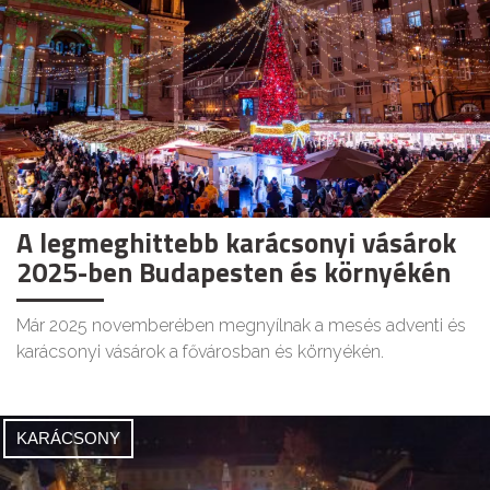
A legmeghittebb karácsonyi vásárok
2025-ben Budapesten és környékén
Már 2025 novemberében megnyílnak a mesés adventi és
karácsonyi vásárok a fővárosban és környékén.
KARÁCSONY