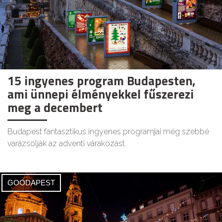
15 ingyenes program Budapesten,
ami ünnepi élményekkel fűszerezi
meg a decembert
Budapest fantasztikus ingyenes programjai még szebbé
varázsolják az adventi várakozást.
GOODAPEST