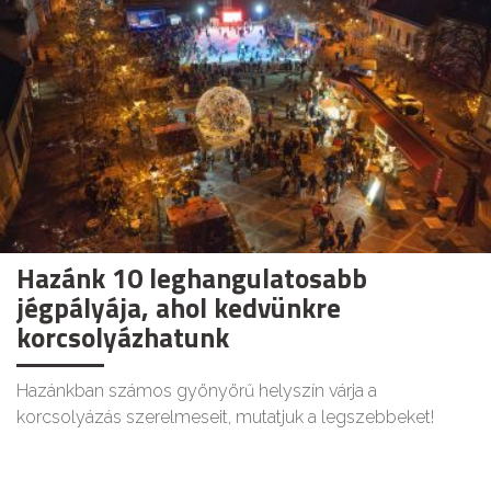
Hazánk 10 leghangulatosabb
jégpályája, ahol kedvünkre
korcsolyázhatunk
Hazánkban számos gyönyörű helyszín várja a
korcsolyázás szerelmeseit, mutatjuk a legszebbeket!