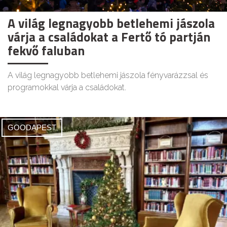
A világ legnagyobb betlehemi jászola
várja a családokat a Fertő tó partján
fekvő faluban
A világ legnagyobb betlehemi jászola fényvarázzsal és
programokkal várja a családokat.
GOODAPEST