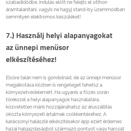
szabadidődbe, indulás előtt ne felejts el otthon
áramtalanítani, vagyis ne hagyj stand-by üzemmódban
semmilyen elektromos készüléket!
7.) Használj helyi alapanyagokat
az ünnepi menüsor
elkészítéséhez!
Elsőre talán nem is gondolnád, de az ünnepi menüsor
megalkotása közben is rengeteget tehetsz a
környezetvédelemért. Ha ugyanis a főzés során
törekszel a helyi alapanyagok használatára,
közvetetten máris hozzájárulhatsz az áruszállítás
okozta környezeti ártalmak csökkentéséhez. A
karácsonyi halászlé elkészítésekor épp ezért érdemes
hazai halgazdaságból származó pontyot vagy harcsát