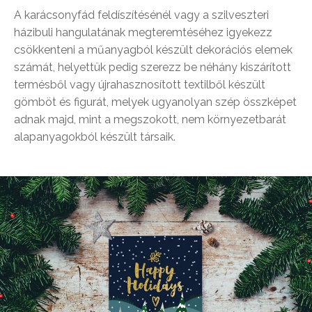
A karácsonyfád feldíszítésénél vagy a szilveszteri
házibuli hangulatának megteremtéséhez igyekezz
csökkenteni a műanyagból készült dekorációs elemek
számát, helyettük pedig szerezz be néhány kiszárított
termésből vagy újrahasznosított textilből készült
gömböt és figurát, melyek ugyanolyan szép összképet
adnak majd, mint a megszokott, nem környezetbarát
alapanyagokból készült társaik.