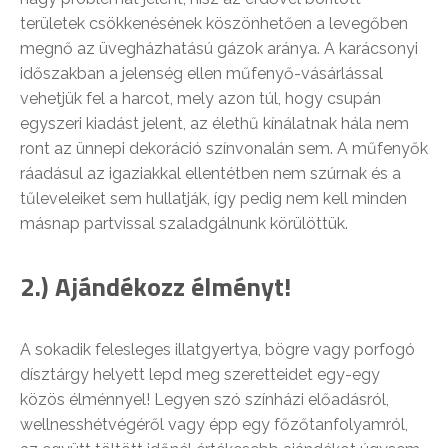
területek csökkenésének köszönhetően a levegőben
megnő az üvegházhatású gázok aránya. A karácsonyi
időszakban a jelenség ellen műfenyő-vásárlással
vehetjük fel a harcot, mely azon túl, hogy csupán
egyszeri kiadást jelent, az élethű kínálatnak hála nem
ront az ünnepi dekoráció színvonalán sem. A műfenyők
ráadásul az igaziakkal ellentétben nem szúrnak és a
tűleveleiket sem hullatják, így pedig nem kell minden
másnap partvissal szaladgálnunk körülöttük.
2.) Ajándékozz élményt!
A sokadik felesleges illatgyertya, bögre vagy porfogó
dísztárgy helyett lepd meg szeretteidet egy-egy
közös élménnyel! Legyen szó színházi előadásról,
wellnesshétvégéről vagy épp egy főzőtanfolyamról,