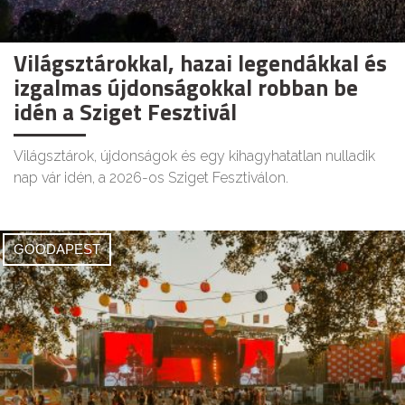
Világsztárokkal, hazai legendákkal és
izgalmas újdonságokkal robban be
idén a Sziget Fesztivál
Világsztárok, újdonságok és egy kihagyhatatlan nulladik
nap vár idén, a 2026-os Sziget Fesztiválon.
GOODAPEST