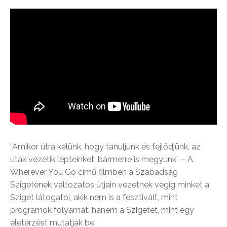
“Amikor útra kelünk, hogy tanuljunk és fejlődjünk, az
utak vezetik lépteinket, bármerre is megyünk” – A
Wherever You Go című filmben a Szabadság
Szigetének változatos útjain vezetnek végig minket a
Sziget látogatói, akik nem is a fesztivált, mint
programok folyamát, hanem a Szigetet, mint egy
életérzést mutatják be.