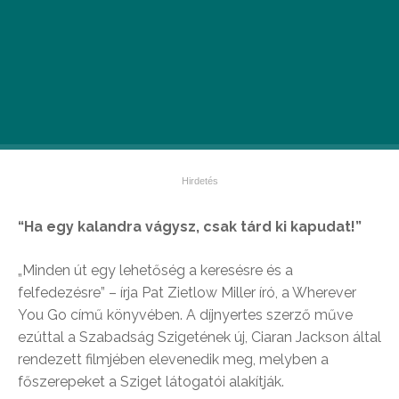
“Ha egy kalandra vágysz,
csak tárd ki kapudat!”
„Minden út egy lehetőség a keresésre és a
felfedezésre” – írja Pat Zietlow Miller író, a Wherever
You Go című könyvében. A díjnyertes szerző műve
ezúttal a Szabadság Szigetének új, Ciaran Jackson által
rendezett filmjében elevenedik meg, melyben a
főszerepeket a Sziget látogatói alakítják.