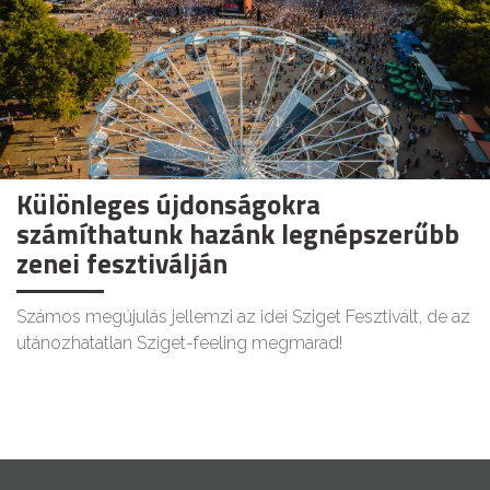
Különleges újdonságokra
számíthatunk hazánk legnépszerűbb
zenei fesztiválján
Számos megújulás jellemzi az idei Sziget Fesztivált, de az
utánozhatatlan Sziget-feeling megmarad!