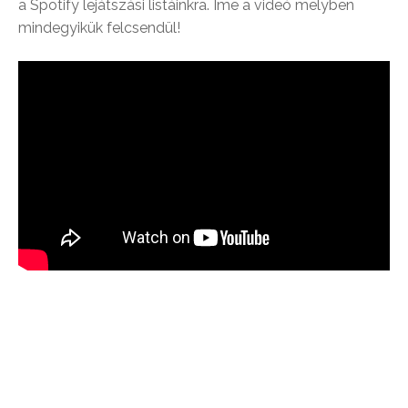
a Spotify lejátszási listáinkra. Íme a videó melyben
mindegyikük felcsendül!