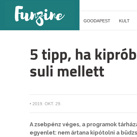
GOODAPEST
KULT
5 tipp, ha kipr
suli mellett
•
2019. OKT. 29.
A zsebpénz véges, a programok tárháza 
egyenlet: nem ártana kipótolni a büdzs