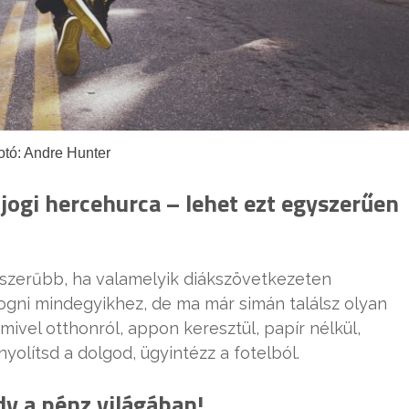
otó: Andre Hunter
 jogi hercehurca – lehet ezt egyszerűen
yszerűbb, ha valamelyik diákszövetkezeten
yogni mindegyikhez, de ma már simán találsz olyan
amivel otthonról, appon keresztül, papír nélkül,
yolítsd a dolgod, ügyintézz a fotelból.
dv a pénz világában!