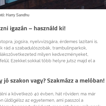
tó: Harry Sandhu
ozni igazán – használd ki!
pra, jogsira, nyelvvizsgára, érdemes lazítani is.
ak rád a szabadulószobák, trambulinparkok,
 diákszövetkezeted milyen kedvezményeket,
lül. Ezekkel sokkal több helyre jutsz majd el a
y jó szakon vagy? Szakmázz a melóban!
nálni a következő 40 évben, hát röviden: ma már
on üldögélsz az egyetemen, ami passzol a