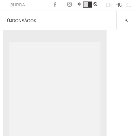
EN
HU
SL
BURDA
ÚJDONSÁGOK