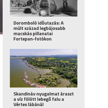
Doromboló időutazás: A
múlt század legbájosabb
macskás pillanatai
Fortepan-fotókon
Skandináv nyugalmat áraszt
a víz fölött lebegő falu a
Vértes lábánál