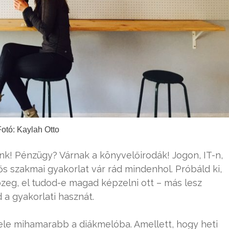
otó: Kaylah Otto
nk! Pénzügy? Várnak a könyvelőirodák! Jogon, IT-n,
s szakmai gyakorlat vár rád mindenhol. Próbáld ki,
zeg, el tudod-e magad képzelni ott – más lesz
d a gyakorlati hasznát.
ele mihamarabb a diákmelóba. Amellett, hogy heti