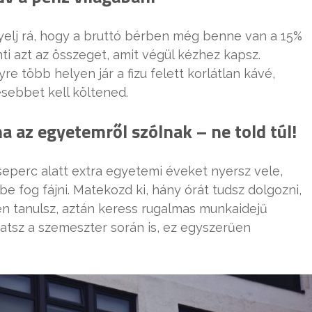
gyelj rá, hogy a bruttó bérben még benne van a 15%
ti azt az összeget, amit végül kézhez kapsz.
re több helyen jár a fizu felett korlátlan kávé,
sebbet kell költened.
a az egyetemről szólnak – ne told túl!
seperc alatt extra egyetemi éveket nyersz vele,
e fog fájni. Matekozd ki, hány órát tudsz dolgozni,
n tanulsz, aztán keress rugalmas munkaidejű
hatsz a szemeszter során is, ez egyszerűen