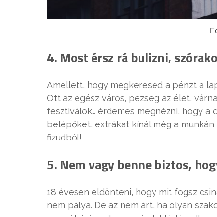
Fo
4. Most érsz rá bulizni, szórak
Amellett, hogy megkeresed a pénzt a lapto
Ott az egész város, pezseg az élet, várn
fesztiválok… érdemes megnézni, hogy a
belépőket, extrákat kínál még a munkán fe
fizudból!
5. Nem vagy benne biztos, hog
18 évesen eldönteni, hogy mit fogsz csi
nem pálya. De az nem árt, ha olyan szak