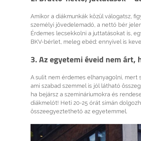
Amikor a diákmunkák közül válogatsz, fi
személyi jövedelemadó, a nettó bér jelen
Érdemes lecsekkolni a juttatásokat is, egy
BKV-bérlet, meleg ebéd: ennyivel is keve
3. Az egyetemi éveid nem árt, h
A sulit nem érdemes elhanyagolni, mert 
ami szabad szemmel is jól látható összegb
ha bejársz a szemináriumokra és rendese
diákmelót! Heti 20-25 órát simán dolgoz
összeegyeztethető az egyetemmel.