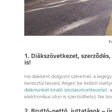
F
1. Diákszövetkezet, szerződés,
is!
Ha diákként dolgozni szeretnél, a legeg
keresztül teszed. Régen be kellett slatt
diákmunkát kínáló iskolaszövetkezetet
, 
elektronikus úton is szerződhetsz. Ne bon
2. Bruttó-nettó, juttatások – ü