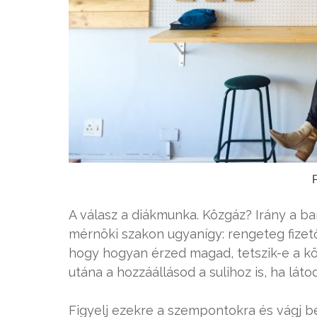
F
A válasz a diákmunka. Közgáz? Irány a ba
mérnöki szakon ugyanígy: rengeteg fizető
hogy hogyan érzed magad, tetszik-e a kö
utána a hozzáállásod a sulihoz is, ha láto
Figyelj ezekre a szempontokra és vágj b