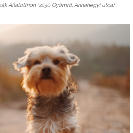
kák Állatotthon (2230 Gyömrő, Annahegyi utca)