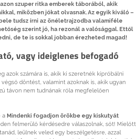
 azon szuper ritka emberek táborából, akik
ikkal, miközben jókat olvasnak. Az egyik kiváló –
ele tudsz írni az önéletrajzodba valamiféle
hetőség szerint jó, ha rezonál a valósággal. Ettől
dni, de te is sokkal jobban érezheted magad!
ató, vagy ideiglenes befogadó
 azok számára is, akik ki szeretnék kipróbálni
végső döntést, valamint azoknak is, akik ugyan
szú távon nem tudnának róla megfelelően
– a
Mindenki fogadjon örökbe egy kiskutyát
en felmerülő kérdésedre válaszolnak, sőt! Mielőtt
tanád, leülnek veled egy beszélgetésre, azzal