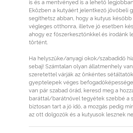
is és a mentvényed is a lehető legjobban
Eközben a kutyáért jelentkező jövőbeli ga
segíthetsz abban, hogy a kutyus később
végleges otthonra, illetve jó esetben k
ahogy ez főszerkesztőnkkel és irodánk 
történt.
Ha helyszűke/anyagi okok/szabadidő hián
sebaj! Számtalan olyan állatmenhely va
szeretettel várják az önkéntes sétáltatók
gyeptelepek véges befogadóképessége é
van pár szabad órád, keresd meg a hozzá
baráttal/barátnővel tegyétek szebbé a s
biztosan tart a jó idő, a mozgás pedig mi
az ott dolgozók és a kutyusok lesznek nek