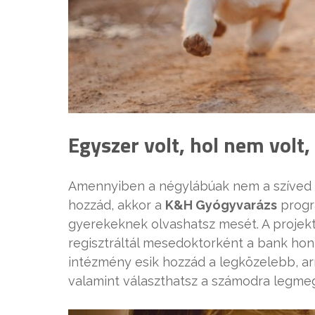
Egyszer volt, hol nem volt,
Amennyiben a négylábúak nem a szíved c
hozzád, akkor a
K&H Gyógyvarázs
progr
gyerekeknek olvashatsz mesét. A projek
regisztráltál mesedoktorként a bank hon
intézmény esik hozzád a legközelebb, ar
valamint választhatsz a számodra legmeg