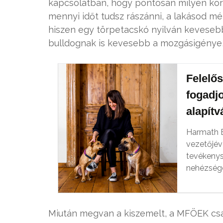
kapcsolatban, hogy pontosan milyen körn
mennyi időt tudsz rászánni, a lakásod mé
hiszen egy törpetacskó nyilván kevesebb
bulldognak is kevesebb a mozgásigénye, 
Felelős
fogadj
alapítv
Harmath E
vezetőjév
tevékenys
nehézségek
Miután megvan a kiszemelt, a MFÖEK csap