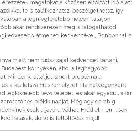
 érezzétek magatokat a közösen eltöltött idő alatt.
zdikkal te is találkozhatsz, beszélgethetsz, így
 valóban a legmegfelelőbb helyen találjon
ésőbb akár rendszeresen meg is látogathatod,
legkedvesebb átmeneti kedvencével, Bonbonnal is
ya miatt nem tudsz saját kedvencet tartani,
n Budapest környékén, ahol a legnagyobb
at. Mindenki által jól ismert probléma a
s a kis létszámú személyzet. Ha hétvégenként
d legközelebb lévő telepet, és akár egyedül, akár
zeretetéhes blökik napját. Még egy darabig
ndenkinek csak a javára válhat. Hidd el, nem csak
ed hálásak, de te is feltöltődsz majd!