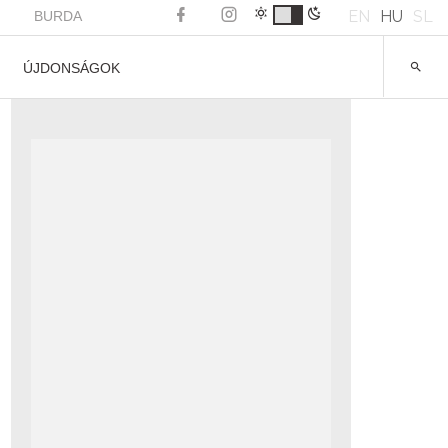
EN
HU
SL
BURDA
ÚJDONSÁGOK