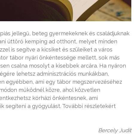
rápiás jellegű, beteg gyermekeknek és családjuknak
vani úttörő kemping ad otthont, melyet minden
el is segítve a kicsiket és szüleiket a város
Bátor tábor nyári önkéntessége mellett, sok más
ívesen csalna mosolyt a kisebbek arcára. Ha nyáron
ségére lehetsz adminisztrációs munkákban,
den egyébben, ami egy tábor megszervezéséhez
b módon működnél közre, ahol közvetlen
lentkezhetsz kórházi önkéntesnek, ami
k segíteni a gyógyulást. További részletekért
Bercely Judit