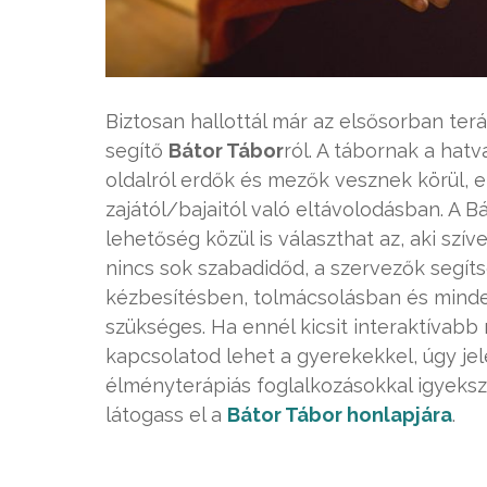
Biztosan hallottál már az elsősorban te
segítő
Bátor Tábor
ról. A tábornak a hat
oldalról erdők és mezők vesznek körül, ezz
zajától/bajaitól való eltávolodásban. A 
lehetőség közül is választhat az, aki sz
nincs sok szabadidőd, a szervezők segít
kézbesítésben, tolmácsolásban és min
szükséges. Ha ennél kicsit interaktívab
kapcsolatod lehet a gyerekekkel, úgy je
élményterápiás foglalkozásokkal igyekszi
látogass el a
Bátor Tábor honlapjára
.