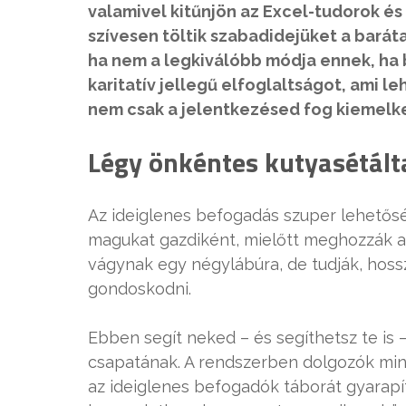
valamivel kitűnjön az Excel-tudorok és
szívesen töltik szabadidejüket a baráta
ha nem a legkiválóbb módja ennek, ha b
karitatív jellegű elfoglaltságot, ami le
nem csak a jelentkezésed fog kiemelke
Légy önkéntes kutyasétált
Az ideiglenes befogadás szuper lehetőség
magukat gazdiként, mielőtt meghozzák a 
vágynak egy négylábúra, de tudják, hos
gondoskodni.
Ebben segít neked – és segíthetsz te is 
csapatának. A rendszerben dolgozók mind
az ideiglenes befogadók táborát gyarapí