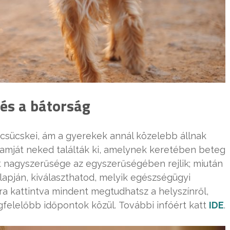
 és a bátorság
sücskei, ám a gyerekek annál közelebb állnak
amját neked találták ki, amelynek keretében beteg
t nagyszerűsége az egyszerűségében rejlik; miután
lapján, kiválaszthatod, melyik egészségügyi
ra kattintva mindent megtudhatsz a helyszínről,
felelőbb időpontok közül. További infóért katt
IDE
.