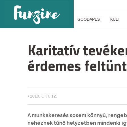
GOODAPEST
KULT
Karitatív tevék
érdemes feltün
•
2019. OKT. 12.
A munkakeresés sosem könnyű, rengeteg
nehéznek tűnő helyzetben mindenki igy