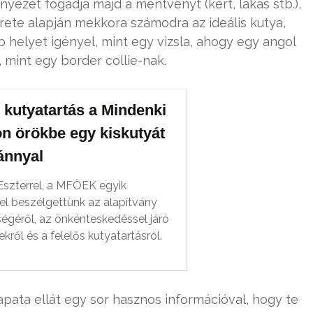
yezet fogadja majd a mentvényt (kert, lakás stb.),
rete alapján mekkora számodra az ideális kutya,
 helyet igényel, mint egy vizsla, ahogy egy angol
mint egy border collie-nak.
 kutyatartás a Mindenki
on örökbe egy kiskutyát
ánnyal
szterrel, a MFÖEK egyik
el beszélgettünk az alapítvány
égéről, az önkénteskedéssel járó
ről és a felelős kutyatartásról.
ata ellát egy sor hasznos információval, hogy te