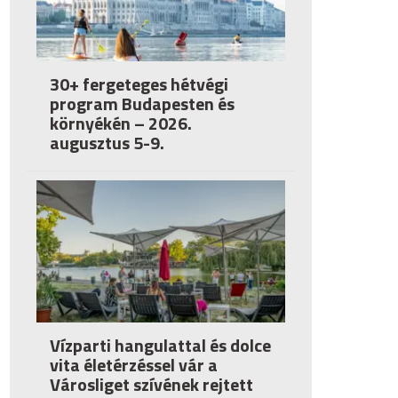
30+ fergeteges hétvégi
program Budapesten és
környékén – 2026.
augusztus 5-9.
Vízparti hangulattal és dolce
vita életérzéssel vár a
Városliget szívének rejtett