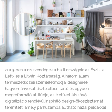
2019-ben a díszvendégek a balti országok: az Észt-, a
Lett- és a Litván Köztársaság. A három állam
természetközeli szemléletmódja, designereik
hagyományokat tiszteletben tartó és egyben
megreformáló attitűdje, az életüket átszövő
digitalizáció rendkívül inspiráló design-ökoszisztémát
teremtett, amely párhuzamba állítható hazai példákkal