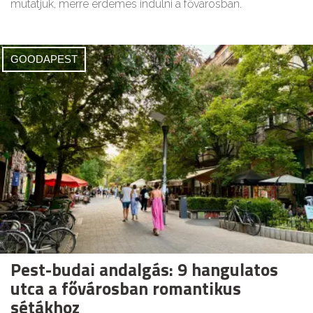
mutatjuk, merre érdemes indulni a fővárosban.
GOODAPEST
Pest-budai andalgás: 9 hangulatos
utca a fővárosban romantikus
sétákhoz