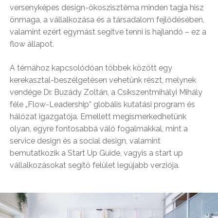
versenyképes design-ökoszisztéma minden tagja hisz
önmaga, a vállalkozása és a társadalom fejlődésében,
valamint ezért egymást segítve tenni is hajlandó – ez a
flow állapot.
A témához kapcsolódóan többek között egy
kerekasztal-beszélgetésen vehetünk részt, melynek
vendége Dr. Buzády Zoltán, a Csíkszentmihályi Mihály
féle „Flow-Leadership” globális kutatási program és
hálózat igazgatója. Emellett megismerkedhetünk
olyan, egyre fontosabbá váló fogalmakkal, mint a
service design és a social design, valamint
bemutatkozik a Start Up Guide, vagyis a start up
vállalkozásokat segítő felület legújabb verziója.