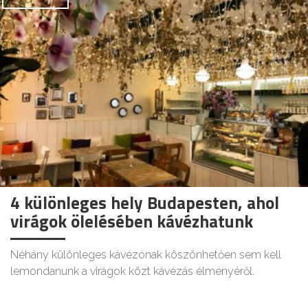
4 különleges hely Budapesten, ahol
virágok ölelésében kávézhatunk
Néhány különleges kávézónak köszönhetően sem kell
lemondanunk a virágok közt kávézás élményéről.