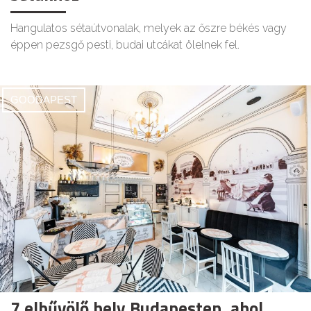
Hangulatos sétaútvonalak, melyek az őszre békés vagy
éppen pezsgő pesti, budai utcákat ölelnek fel.
GOODAPEST
7 elbűvölő hely Budapesten, ahol