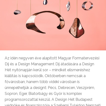
Az idén negyven éve alapított Magyar Formatervezési
Díj és a Design Management Díj átadására a Design
Hét nyitónapján kerül sor – mindkét elismeréshez
kiállítás is kapcsolódik. Októberben nemcsak a
fővárosban, hanem több vidéki városban is
ünnepelhetjük a designt: Pécs, Debrecen, Veszprém,
Sopron, Eger, Biatorbágy és Győr is komplex
programsorozattal készül. A Design Hét Budapest
védnöke és finanszírozója a Szellemi Tulajdon Nemzeti