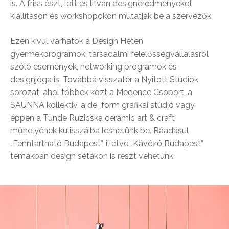
is. A friss észt, lett és litván designeredményeket
kiállításon és workshopokon mutatják be a szervezők.
Ezen kívül várhatók a Design Héten
gyermekprogramok, társadalmi felelősségvállalásról
szóló események, networking programok és
designjóga is. Továbbá visszatér a Nyitott Stúdiók
sorozat, ahol többek közt a Medence Csoport, a
SAUNNA kollektiv, a de_form grafikai stúdió vagy
éppen a Tünde Ruzicska ceramic art & craft
műhelyének kulisszáiba leshetünk be. Ráadásul
„Fenntartható Budapest”, illetve „Kávézó Budapest”
témákban design sétákon is részt vehetünk.