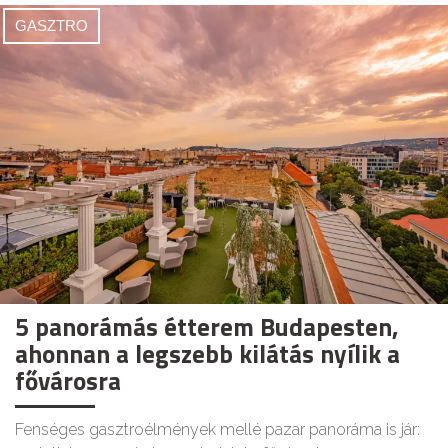
GASZTRO
5 panorámás étterem Budapesten,
ahonnan a legszebb kilátás nyílik a
fővárosra
Fenséges gasztroélmények mellé pazar panoráma is jár: