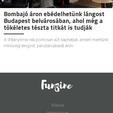
Bombajó áron ebédelhetünk lángost
Budapest belvárosában, ahol még a
tökéletes tészta titkát is tudják
A (M)anytime-nál pontosan azt kaphatjuk, amiért mentünk:
minőségi lángost, pénztárcabarát áron.
Rólunk
Impresszum