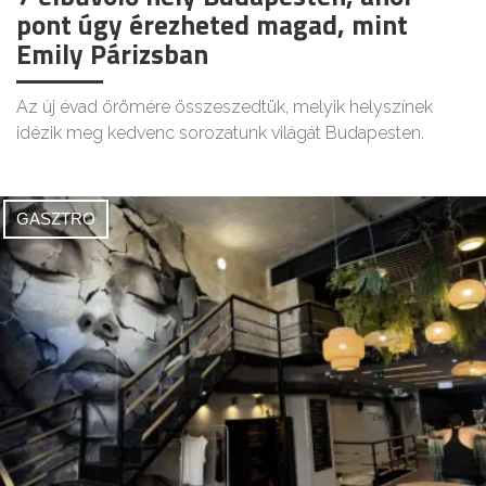
pont úgy érezheted magad, mint
Emily Párizsban
Az új évad örömére összeszedtük, melyik helyszínek
idézik meg kedvenc sorozatunk világát Budapesten.
GASZTRO