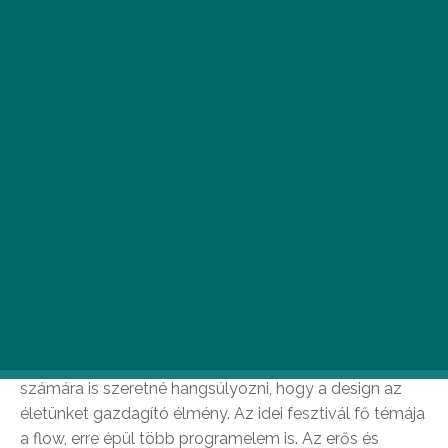
Hazánk legnagyobb designeseménye október 4–
13. között mintegy 250 programmal várja az
érdeklődőket.
Tizenhatodik alkalommal rendezik meg a Design Hét
Budapestet, mely a tervezők és vállalkozások közötti
együttműködések erősítése mellett a nagyközönség
számára is szeretné hangsúlyozni, hogy a design az
életünket gazdagító élmény. Az idei fesztivál fő témája
a flow, erre épül több programelem is. Az erős és