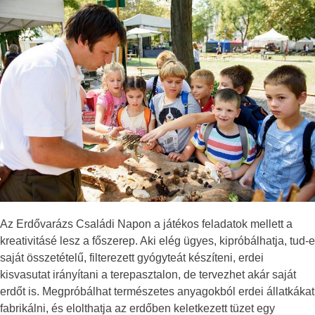
Az Erdővarázs Családi Napon a játékos feladatok mellett a
kreativitásé lesz a főszerep. Aki elég ügyes, kipróbálhatja, tud-e
saját összetételű, filterezett gyógyteát készíteni, erdei
kisvasutat irányítani a terepasztalon, de tervezhet akár saját
erdőt is. Megpróbálhat természetes anyagokból erdei állatkákat
fabrikálni, és elolthatja az erdőben keletkezett tüzet egy