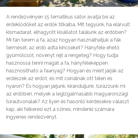
A rendezvényen 15 tematikus sátor avatja be az
érdeklődőket az erdők titkaiba. Mit tegyünk, ha elárvult
kismadarat, elhagyott kisállatot találunk az erdőben?
Mi fán terem a fa, azaz hogyan használhatjuk a fák
termését, az erdő adta kincseket? Hányféle ehető
gyümölcsöt, növényt rejt a rengeteg? Hogy tudja
hasznossá tenni magát a fa, hányféleképpen
hasznosítható a faanyag? Hogyan és miért járják az
erdészek az erdőt, és mit csinálnak ott télen és
nyáron? És hogyan járjunk, kiránduljunk, túrázzunk mi
az erdőben, melyek a legizgalmasabb magyarországi
túraútvonalak? Az ilyen és hasonló kérdésekre választ
kap, aki felkeresi ezt a színes, mindenki számára
ingyenes rendezvényt.