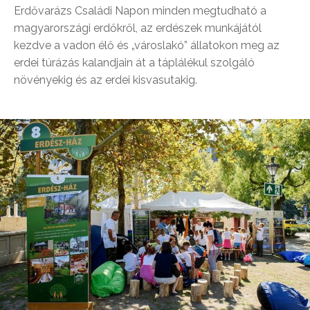
Erdővarázs Családi Napon minden megtudható a
magyarországi erdőkről, az erdészek munkájától
kezdve a vadon élő és „városlakó” állatokon meg az
erdei túrázás kalandjain át a táplálékul szolgáló
növényekig és az erdei kisvasutakig.