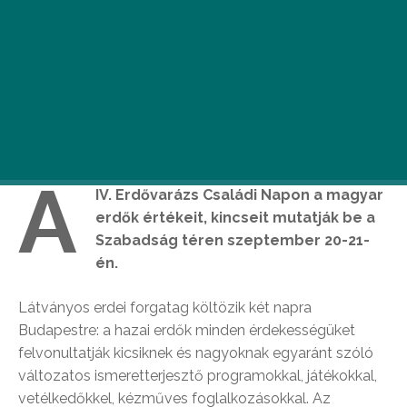
A
IV. Erdővarázs Családi Napon a magyar
erdők értékeit, kincseit mutatják be a
Szabadság téren szeptember 20-21-
én.
Látványos erdei forgatag költözik két napra
Budapestre: a hazai erdők minden érdekességüket
felvonultatják kicsiknek és nagyoknak egyaránt szóló
változatos ismeretterjesztő programokkal, játékokkal,
vetélkedőkkel, kézműves foglalkozásokkal. Az