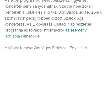
Az erdei programok mellől persze az ingyenes
koncertek sem hiányozhatnak. Szeptember 20-án,
pénteken a Kaláka és a Rutkai Bori Banda lép fel, 21-én,
szombaton pedig többek között Szalóki Ági
koncertezik. Az Erdővarázs Családi Nap részletes
programja és további információk
az esemény
honlapján
érhetők el.
A képek forrása: Országos Erdészeti Egyesület