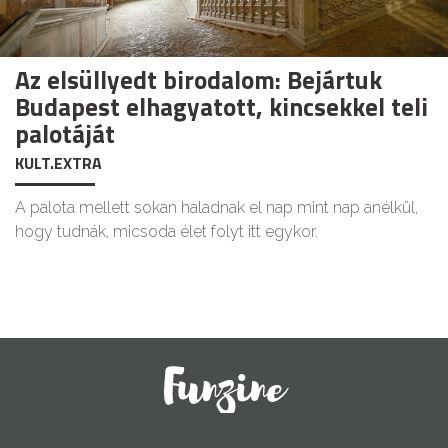
Az elsüllyedt birodalom: Bejártuk
Budapest elhagyatott, kincsekkel teli
palotáját
KULT.EXTRA
A palota mellett sokan haladnak el nap mint nap anélkül,
hogy tudnák, micsoda élet folyt itt egykor.