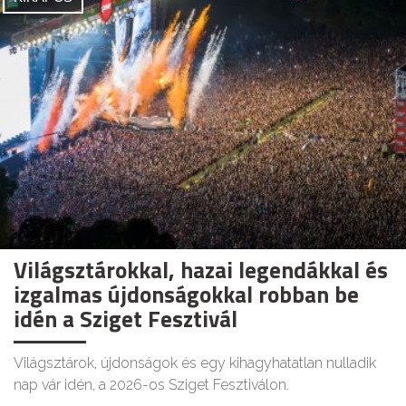
Világsztárokkal, hazai legendákkal és
izgalmas újdonságokkal robban be
idén a Sziget Fesztivál
Világsztárok, újdonságok és egy kihagyhatatlan nulladik
nap vár idén, a 2026-os Sziget Fesztiválon.