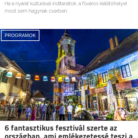
Ha a nyarat kultúrával indítanátok, a főváros kiállítóhelyei
most sem hagynak cserben.
PROGRAMOK
6 fantasztikus fesztivál szerte az
országban, ami emlékezetessé teszi a