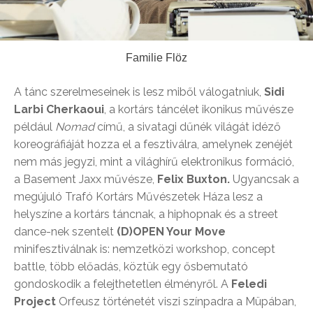
Familie Flöz
A tánc szerelmeseinek is lesz miből válogatniuk,
Sidi
Larbi Cherkaoui
, a kortárs táncélet ikonikus művésze
például
Nomad
című, a sivatagi dűnék világát idéző
koreográfiáját hozza el a fesztiválra, amelynek zenéjét
nem más jegyzi, mint a világhírű elektronikus formáció,
a Basement Jaxx művésze,
Felix Buxton.
Ugyancsak a
megújuló Trafó Kortárs Művészetek Háza lesz a
helyszíne a kortárs táncnak, a hiphopnak és a street
dance-nek szentelt
(D)OPEN Your Move
minifesztiválnak is: nemzetközi workshop, concept
battle, több előadás, köztük egy ősbemutató
gondoskodik a felejthetetlen élményről. A
Feledi
Project
Orfeusz történetét viszi színpadra a Müpában,