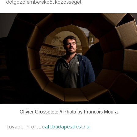
dolgozó emberekből közösséget.
Olivier Grossetete // Photo by Francois Moura
További infó itt:
cafebudapestfest.hu