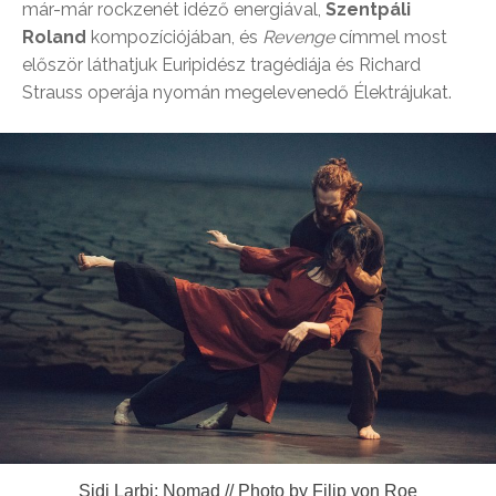
már-már rockzenét idéző energiával,
Szentpáli
Roland
kompozíciójában, és
Revenge
címmel most
először láthatjuk Euripidész tragédiája és Richard
Strauss operája nyomán megelevenedő Élektrájukat.
Sidi Larbi: Nomad // Photo by Filip von Roe