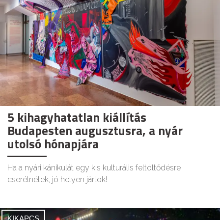
5 kihagyhatatlan kiállítás
Budapesten augusztusra, a nyár
utolsó hónapjára
Ha a nyári kánikulát egy kis kulturális feltöltődésre
cserélnétek, jó helyen jártok!
KIKAPCS