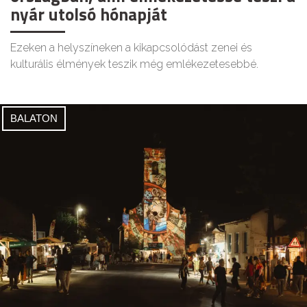
nyár utolsó hónapját
Ezeken a helyszíneken a kikapcsolódást zenei és
kulturális élmények teszik még emlékezetesebbé.
BALATON