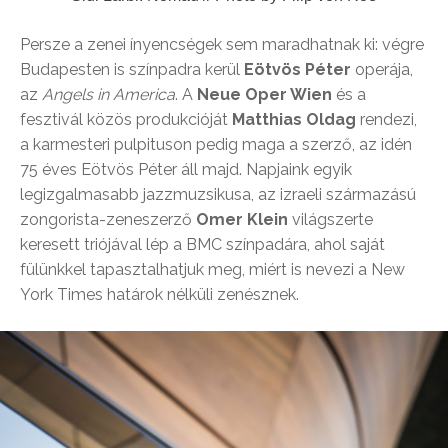
Persze a zenei ínyencségek sem maradhatnak ki: végre
Budapesten is színpadra kerül
Eötvös Péter
operája,
az
Angels in America
. A
Neue Oper Wien
és a
fesztivál közös produkcióját
Matthias Oldag
rendezi,
a karmesteri pulpituson pedig maga a szerző, az idén
75 éves Eötvös Péter áll majd. Napjaink egyik
legizgalmasabb jazzmuzsikusa, az izraeli származású
zongorista-zeneszerző
Omer Klein
világszerte
keresett triójával lép a BMC színpadára, ahol saját
fülünkkel tapasztalhatjuk meg, miért is nevezi a New
York Times határok nélküli zenésznek.