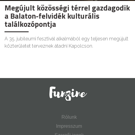
Megújult közösségi térrel gazdagodik
a Balaton-felvidék kulturális
találkozópontja
A 35. jubileumi fesztivál alkalmából egy teljesen megújult
közterületet terveznek átadni Kapolcson.
Rólunk
Impresszum