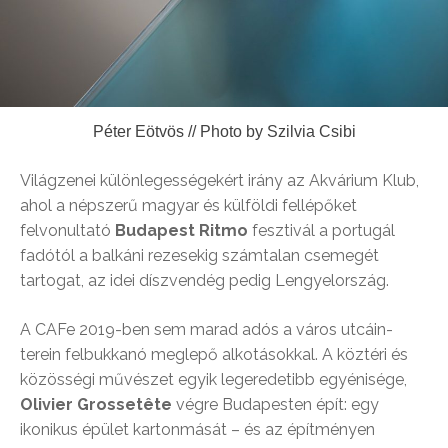
Péter Eötvös // Photo by Szilvia Csibi
Világzenei különlegességekért irány az Akvárium Klub,
ahol a népszerű magyar és külföldi fellépőket
felvonultató
Budapest Ritmo
fesztivál a portugál
fadótól a balkáni rezesekig számtalan csemegét
tartogat, az idei díszvendég pedig Lengyelország.
A CAFe 2019-ben sem marad adós a város utcáin-
terein felbukkanó meglepő alkotásokkal. A köztéri és
közösségi művészet egyik legeredetibb egyénisége,
Olivier Grossetête
végre Budapesten épít: egy
ikonikus épület kartonmását – és az építményen