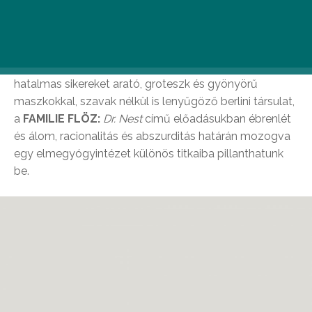
Ha ősz, akkor CAFe Budapest! A régió egyik
legfontosabb összművészeti eseménysorozata idén
sem hagy unatkozni. Érkezik például a világszerte
hatalmas sikereket arató, groteszk és gyönyörű
maszkokkal, szavak nélkül is lenyűgöző berlini társulat,
a
FAMILIE FLÖZ:
Dr. Nest
című előadásukban ébrenlét
és álom, racionalitás és abszurditás határán mozogva
egy elmegyógyintézet különös titkaiba pillanthatunk
be.