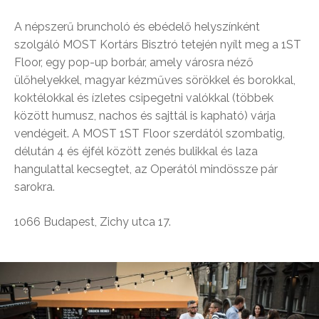
A népszerű bruncholó és ebédelő helyszínként
szolgáló MOST Kortárs Bisztró tetején nyílt meg a 1ST
Floor, egy pop-up borbár, amely városra néző
ülőhelyekkel, magyar kézműves sörökkel és borokkal,
koktélokkal és ízletes csipegetni valókkal (többek
között humusz, nachos és sajttál is kapható) várja
vendégeit. A MOST 1ST Floor szerdától szombatig,
délután 4 és éjfél között zenés bulikkal és laza
hangulattal kecsegtet, az Operától mindössze pár
sarokra.
1066 Budapest, Zichy utca 17.