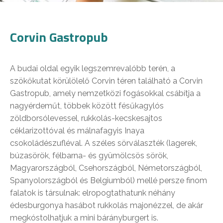
Corvin Gastropub
A budai oldal egyik legszemrevalóbb terén, a
szökőkutat körülölelő Corvin téren található a Corvin
Gastropub, amely nemzetközi fogásokkal csábítja a
nagyérdeműt, többek között fésűkagylós
zöldborsólevessel, rukkolás-kecskesajtos
céklarizottóval és málnafagyis Inaya
csokoládészufléval. A széles sörválaszték (lagerek,
búzasörök, félbarna- és gyümölcsös sörök,
Magyarországból, Csehországból, Németországból,
Spanyolországból és Belgiumból) mellé persze finom
falatok is társulnak: elropogtathatunk néhány
édesburgonya hasábot rukkolás majonézzel, de akár
megkóstolhatjuk a mini bárányburgert is.