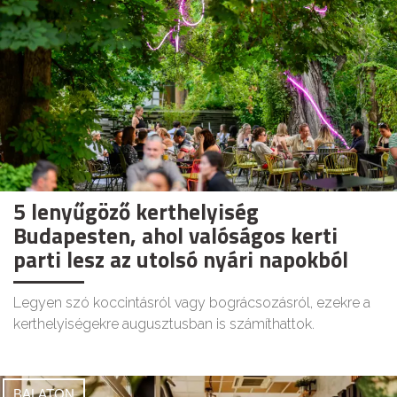
5 lenyűgöző kerthelyiség
Budapesten, ahol valóságos kerti
parti lesz az utolsó nyári napokból
Legyen szó koccintásról vagy bográcsozásról, ezekre a
kerthelyiségekre augusztusban is számíthattok.
BALATON