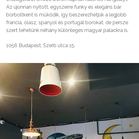
Az újonnan nyitott, egyszerre funky és elegáns bár
borboltként is működik, így beszerezhetjük a legjobb
francia, olasz, spanyol és portugál borokat, de persze
szert tehetünk néhány különleges magyar palackra is.
1056 Budapest, Szerb utca 15.