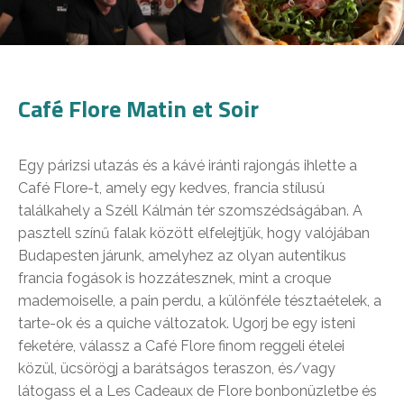
Café Flore Matin et Soir
Egy párizsi utazás és a kávé iránti rajongás ihlette a
Café Flore-t, amely egy kedves, francia stílusú
találkahely a Széll Kálmán tér szomszédságában. A
pasztell színű falak között elfelejtjük, hogy valójában
Budapesten járunk, amelyhez az olyan autentikus
francia fogások is hozzátesznek, mint a croque
mademoiselle, a pain perdu, a különféle tésztaételek, a
tarte-ok és a quiche változatok. Ugorj be egy isteni
feketére, válassz a Café Flore finom reggeli ételei
közül, ücsörögj a barátságos teraszon, és/vagy
látogass el a Les Cadeaux de Flore bonbonüzletbe és