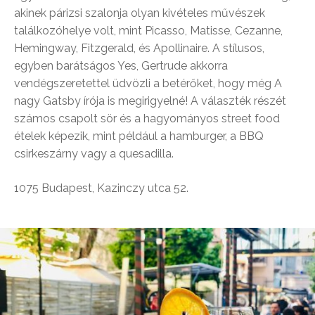
akinek párizsi szalonja olyan kivételes művészek
találkozóhelye volt, mint Picasso, Matisse, Cezanne,
Hemingway, Fitzgerald, és Apollinaire. A stílusos,
egyben barátságos Yes, Gertrude akkorra
vendégszeretettel üdvözli a betérőket, hogy még A
nagy Gatsby írója is megirigyelné! A választék részét
számos csapolt sör és a hagyományos street food
ételek képezik, mint például a hamburger, a BBQ
csirkeszárny vagy a quesadilla.
1075 Budapest, Kazinczy utca 52.