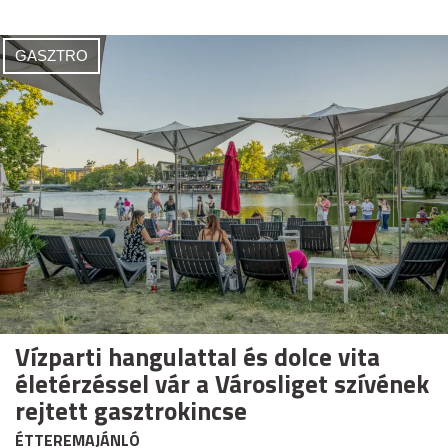
GASZTRO
Vízparti hangulattal és dolce vita
életérzéssel vár a Városliget szívének
rejtett gasztrokincse
ÉTTEREMAJÁNLÓ