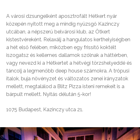
A városi dzsungelként aposztrofált Hétkert nyár
közepén nyitott meg a mindig nyüzsgő Kazinczy
utcában, a népszerű belvárosi klub, az Ötkert
kistestvéreként. Relaxálj a hangulatos kerthelyiségben
a hét első felében, miközben egy frissítő koktélt
iszogatsz és kellemes dallamok szólnak a háttérben,
vagy nevezd ki a Hétkertet a hétvégi törzshelyeddé és
táncolj a legmenőbb deep house számokra. A trópusi
italok, buja növényzet és változatos zenei irányzatok
mellett, megtalálod a Blitz Pizza isteni remekeit is a
bárpult mellett. Nyitás délután 5-kor!
1075 Budapest, Kazinczy utca 21.