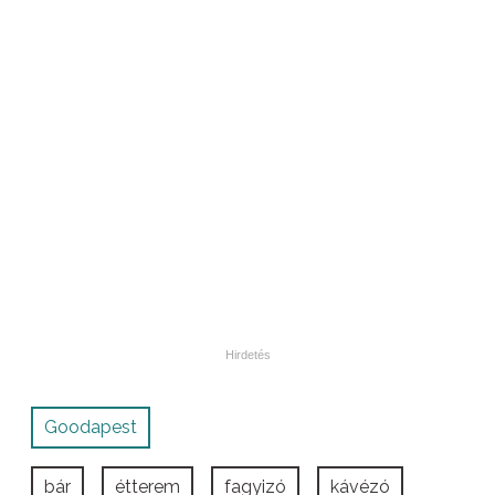
Goodapest
bár
étterem
fagyizó
kávézó