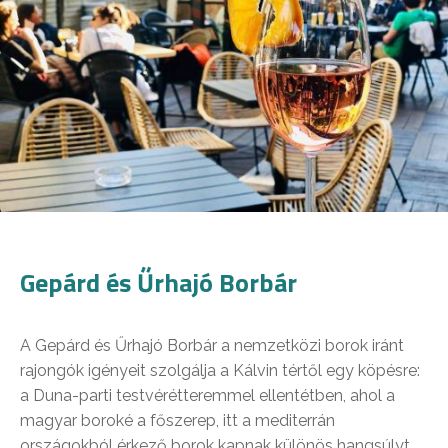
Gepárd és Űrhajó Borbár
A Gepárd és Űrhajó Borbár a nemzetközi borok iránt
rajongók igényeit szolgálja a Kálvin tértől egy köpésre:
a Duna-parti testvérétteremmel ellentétben, ahol a
magyar boroké a főszerep, itt a mediterrán
országokból érkező borok kapnak különös hangsúlyt.