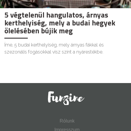
5 végtelenül hangulatos, árnyas
kerthelyiség, mely a budai hegyek
ölelésében bújik meg
Íme, 5 budai kerthelyiség, mely árnyas fákkal és
szezonális fogásokkal visz színt a nyárestékbe.
Rólunk
Impresszum