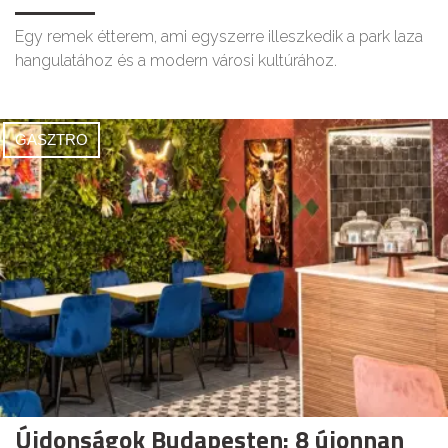
Egy remek étterem, ami egyszerre illeszkedik a park laza
hangulatához és a modern városi kultúrához.
GASZTRO
Újdonságok Budapesten: 8 újonnan