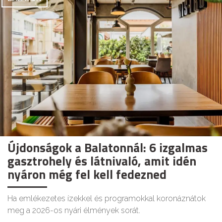
Újdonságok a Balatonnál: 6 izgalmas
gasztrohely és látnivaló, amit idén
nyáron még fel kell fedezned
Ha emlékezetes ízekkel és programokkal koronáznátok
meg a 2026-os nyári élmények sorát.