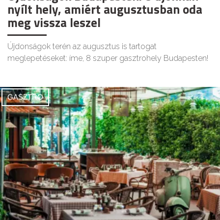
nyílt hely, amiért augusztusban oda
meg vissza leszel
Újdonságok terén az augusztus is tartogat
meglepetéseket: íme, 8 szuper gasztrohely Budapesten!
GASZTRO