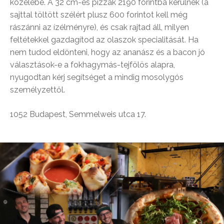
közelébe. A 32 cm-es pizzák 2190 forintba kerülnek (a
sajttal töltött szélért plusz 600 forintot kell még
rászánni az ízélményre), és csak rajtad áll, milyen
feltétekkel gazdagítod az olaszok specialitását. Ha
nem tudod eldönteni, hogy az ananász és a bacon jó
választások-e a fokhagymás-tejfölös alapra,
nyugodtan kérj segítséget a mindig mosolygós
személyzettől.
1052 Budapest, Semmelweis utca 17.