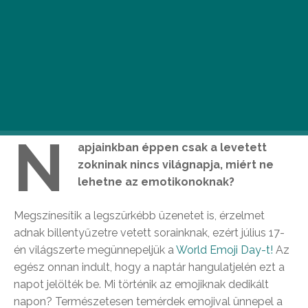
N
apjainkban éppen csak a levetett
zokninak nincs világnapja, miért ne
lehetne az emotikonoknak?
Megszínesítik a legszürkébb üzenetet is, érzelmet
adnak billentyűzetre vetett sorainknak, ezért július 17-
én világszerte megünnepeljük a
World Emoji Day-t!
Az
egész onnan indult, hogy a naptár hangulatjelén ezt a
napot jelölték be. Mi történik az emojiknak dedikált
napon? Természetesen temérdek emojival ünnepel a