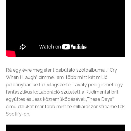
Rá egy évre megjelent debütáló szólóalbuma „I Cry
When I Laugh” címmel, ami több mint két millió
példányban kelt el világszerte. Tavaly pedig ismét egy
fantasztikus kollaboráció született a Rudimental brit
együttes és Jess közreműködésével:„These Days”
című dalukat már több mint félmilliárdszor streamelték
Spotify-on.