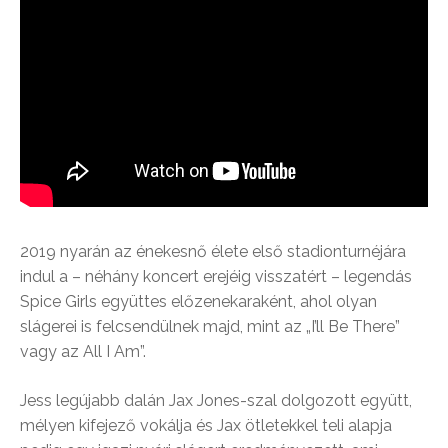
2019 nyarán az énekesnő élete első stadionturnéjára
indul a – néhány koncert erejéig visszatért – legendás
Spice Girls együttes előzenekaraként, ahol olyan
slágerei is felcsendülnek majd, mint az „I’ll Be There”
vagy az All I Am”.
Jess legújabb dalán Jax Jones-szal dolgozott együtt,
mélyen kifejező vokálja és Jax ötletekkel teli alapja