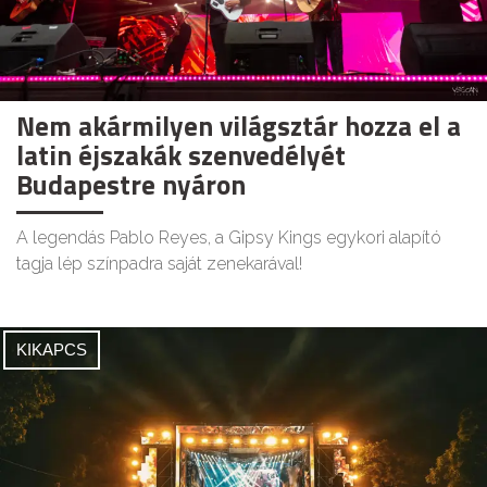
Nem akármilyen világsztár hozza el a
latin éjszakák szenvedélyét
Budapestre nyáron
A legendás Pablo Reyes, a Gipsy Kings egykori alapító
tagja lép színpadra saját zenekarával!
KIKAPCS