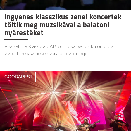
Ingyenes klasszikus zenei koncertek
töltik meg muzsikával a balatoni
nyárestéket
Visszatér a Klassz a pARTon! Fesztivál és különleges
vízparti helyszíneken várja a közönséget.
GOODAPEST