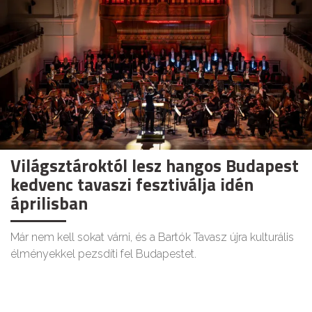
Világsztároktól lesz hangos Budapest
kedvenc tavaszi fesztiválja idén
áprilisban
Már nem kell sokat várni, és a Bartók Tavasz újra kulturális
élményekkel pezsdíti fel Budapestet.