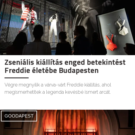
Zseniális kiállítás enged betekintést
Freddie életébe Budapesten
Végre megnyílik a várva-várt Freddie kiállítás, ahol
megismerhetitek a legenda kevésbé ismert arcát.
GOODAPEST