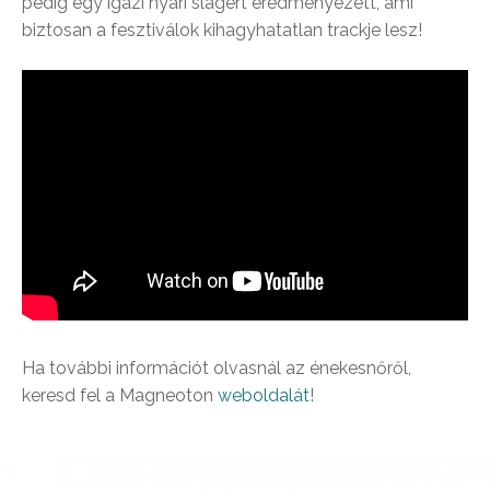
pedig egy igazi nyári slágert eredményezett, ami
biztosan a fesztiválok kihagyhatatlan trackje lesz!
Ha további információt olvasnál az énekesnőről,
keresd fel a Magneoton
weboldalát
!