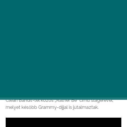
Az elbűvölő Jess Glynne egy zseniális felvétellel
indította a nyarat.
A brit Jess Glynne 2014-ben robbant be a köztudatba a
Clean Bandit-tel közös „Rather Be” című slágerével,
melyet később Grammy-díjjal is jutalmaztak.