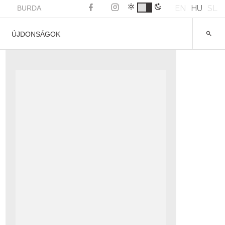
EN
HU
SL
BURDA
ÚJDONSÁGOK