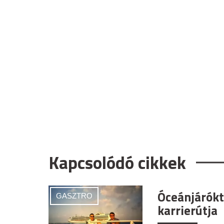
Kapcsolódó cikkek
Óceánjáróktó
GASZTRO
karrierútja