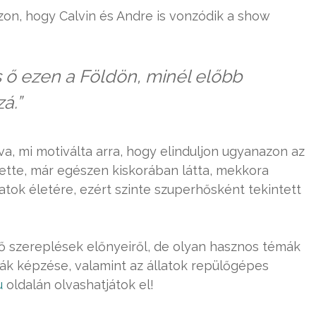
zon, hogy Calvin és Andre is vonzódik a show
s ő ezen a Földön, minél előbb
á.”
va, mi motiválta arra, hogy elinduljon ugyanazon az
tette, már egészen kiskorában látta, mekkora
atok életére, ezért szinte szuperhősként tekintett
lő szereplések előnyeiről, de olyan hasznos témák
tyák képzése, valamint az állatok repülőgépes
u
oldalán olvashatjátok el!