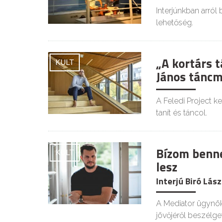
Interjúnkban arról
lehetőség.
„A kortárs t
KULT
János táncm
A Feledi Project k
tanít és táncol.
Bízom benn
KULT
lesz
Interjú Biró Lá
A Mediator ügynök
jövőjéről beszélge