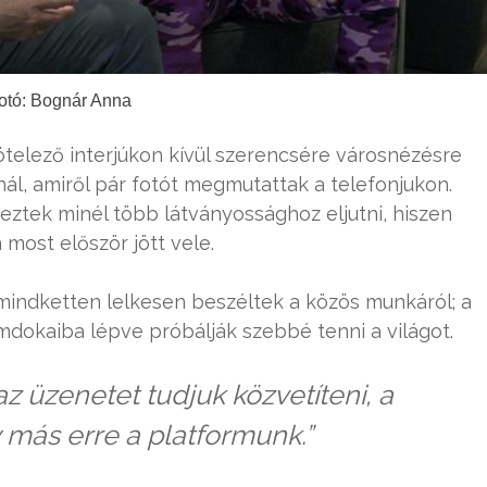
otó: Bognár Anna
kötelező interjúkon kívül szerencsére városnézésre
árnál, amiről pár fotót megmutattak a telefonjukon.
ztek minél több látványossághoz eljutni, hiszen
a most először jött vele.
indketten lelkesen beszéltek a közös munkáról; a
yomdokaiba lépve próbálják szebbé tenni a világot.
 üzenetet tudjuk közvetíteni, a
 más erre a platformunk.”