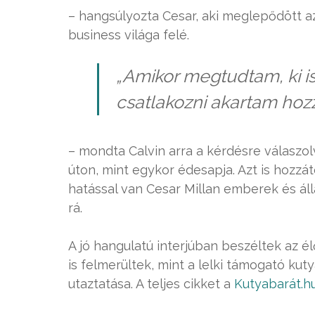
– hangsúlyozta Cesar, aki meglepődött a
business világa felé.
„Amikor megtudtam, ki i
csatlakozni akartam hozz
– mondta Calvin arra a kérdésre válaszol
úton, mint egykor édesapja. Azt is hozzá
hatással van Cesar Millan emberek és áll
rá.
A jó hangulatú interjúban beszéltek az é
is felmerültek, mint a lelki támogató ku
utaztatása. A teljes cikket a
Kutyabarát.h