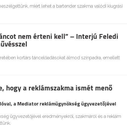
 beszélgettünk, miért lehet a bartender szakma valódi kiugrási
áncot nem érteni kell” – Interjú Feledi
űvésszel
eretében kortárs táncelőadásokat álmod színpadra, emellett
e, hogy a reklámszakma ismét menő
szlóval, a Mediator reklámügynökség ügyvezetőjével
ség ügyvezetőjével eredményekről, szakmáról és a reklám
ttünk.