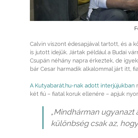
F
Calvin viszont édesapjával tartott, és a 
is jutott idejük. Jártak például a Budai v
Csupán néhány napra érkeztek, de igyeke
bár Cesar harmadik alkalommal járt itt, fi
A Kutyabarát.hu-nak adott interjújukban
m
két fiú – fiatal koruk ellenére – apjuk n
„Mindhárman ugyanazt az
különbség csak az, hogy