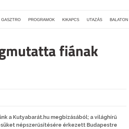
GASZTRO
PROGRAMOK
KIKAPCS
UTAZÁS
BALATON
gmutatta fiának
nk a Kutyabarát.hu megbízásából; a világhírű
ésüket népszerűsítésére érkezett Budapestre