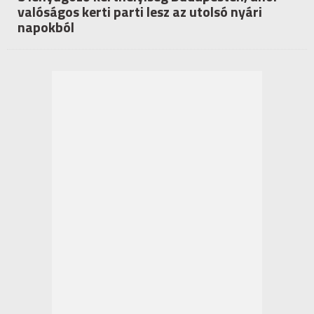
valóságos kerti parti lesz az utolsó nyári
napokból