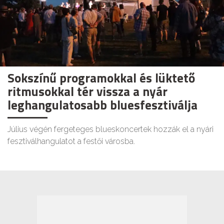
Sokszínű programokkal és lüktető
ritmusokkal tér vissza a nyár
leghangulatosabb bluesfesztiválja
Július végén fergeteges blueskoncertek hozzák el a nyári
fesztiválhangulatot a festői városba.