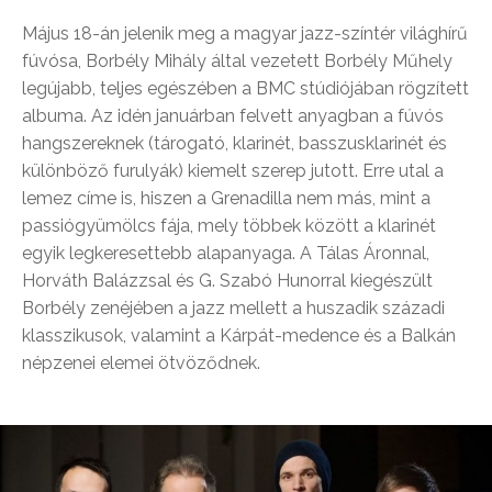
Május 18-án jelenik meg a magyar jazz-színtér világhírű
fúvósa, Borbély Mihály által vezetett Borbély Műhely
legújabb, teljes egészében a BMC stúdiójában rögzített
albuma. Az idén januárban felvett anyagban a fúvós
hangszereknek (tárogató, klarinét, basszusklarinét és
különböző furulyák) kiemelt szerep jutott. Erre utal a
lemez címe is, hiszen a Grenadilla nem más, mint a
passiógyümölcs fája, mely többek között a klarinét
egyik legkeresettebb alapanyaga. A Tálas Áronnal,
Horváth Balázzsal és G. Szabó Hunorral kiegészült
Borbély zenéjében a jazz mellett a huszadik századi
klasszikusok, valamint a Kárpát-medence és a Balkán
népzenei elemei ötvöződnek.