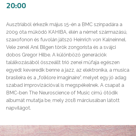
20:00
Ausztriából érkezik május 15-én a BMC színpadára a
2009 óta működő KAHIBA, élén a német származású,
szaxofonon és fuvolán játszó Heinrich von Kalneinnel.
Vele zenél Anıl Bilgen török zongorista és a svájci
dobos Gregor Hilbe. A különböző generációk
találkozásából összeállt trió zenei műfaja egészen
egyedi: keveredik benne a jazz, az elektronika, a musica
brasileira és a „folklore imaginaire”, melyet egy jó adag
szabad improvizációval is megspékelnek. A csapat a
BMC-ben The Neuroscience of Music című ötödik
albumát mutatja be, mely 2018 márciusában látott
napvilágot.