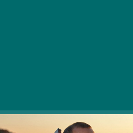
(TR/CZ/HU) – május 9.
(csütörtök) 20:00
A nagyszerű zene nem ismer határokat. Három ország
négy kiváló előadója áll a BMC színpadára május 9-én,
hogy különleges ethno-jazz dallamaival kápráztassa el
a hallgatóságot. A nemrégiben Efe Turumtay Bécsben
élő török hegedűművész által alapított formációban
bőgőn játszik a cseh Tomáš Liška, ún. fretless, vagyis
érintő nélküli gitáron a szintén török Cenk Erdoğan, az
ütőhangszerekért pedig Dés András felel.