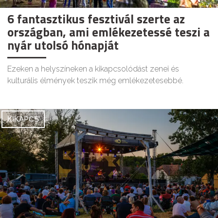
6 fantasztikus fesztivál szerte az
országban, ami emlékezetessé teszi a
nyár utolsó hónapját
Ezeken a helyszíneken a kikapcsolódást zenei és
kulturális élmények teszik még emlékezetesebbé.
KIKAPCS