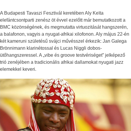
A Budapesti Tavaszi Fesztivál keretében Aly Keïta
elefántcsontparti zenész öt évvel ezelőtt már bemutatkozott a
BMC közönségének, és megmutatta virtuozitását hangszerén,
a balafonon, vagyis a nyugat-afrikai xilofonon. Aly május 22-én
két kameruni születésű svájci művésszel érkezik: Jan Galega
Brönnimann klarinétossal és Lucas Niggli dobos-
ütőhangszeressel. A „vibe és groove testvériséget” jelképező
trió zenéjében a tradicionális afrikai dallamokat nyugati jazz
elemekkel keveri.