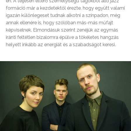
én. A teljesen eltérő személyiségű tagokból álló jazz
formáció már a kezdetektől érezte, hogy együtt valami
igazán különlegeset tudnak alkotni a színpadon, még
annak ellenére is, hogy szólóban más-más műfajt
képviselnek. Elmondásuk szerint zenéjük az egymás
iránti feltétlen bizalomra épülve a tökéletes hangzás
helyett inkább az energiát és a szabadságot keresi.