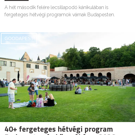
A hét második felére lecsillapodó kánikulában is
fergeteges hétvégi programok várnak Budapesten.
GOODAPEST
40+ fergeteges hétvégi program