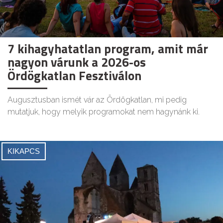
7 kihagyhatatlan program, amit már
nagyon várunk a 2026-os
Ördögkatlan Fesztiválon
Augusztusban ismét vár az Ördögkatlan, mi pedig
mutatjuk, hogy melyik programokat nem hagynánk ki.
KIKAPCS