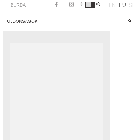
EN
HU
SL
BURDA
ÚJDONSÁGOK