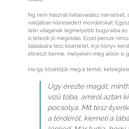
Ng nem használ hatásvadász narratívát, 
valójában kiüresedett mondatokat. Egys
lelki világának legmélyebb bugyraiba és
is létezik jó megoldás. Ezzel persze nin
tálalására tesz kísérletet. A jó könyv ké
ébreszt benne, melyeken még akkor is g
Ha így közelítjük meg a témát, kétségt
Úgy érezte magát, mintha
vizű tóba, amiről aztán k
pocsolya. Mit tesz ilyen
a térdéről, kiemeli a lá
lépked. Már tudja, hogy 