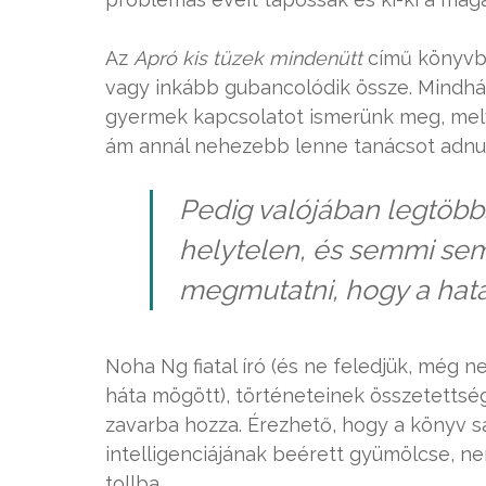
Az
Apró kis tüzek mindenütt
című könyvbe
vagy inkább gubancolódik össze. Mindh
gyermek kapcsolatot ismerünk meg, mel
ám annál nehezebb lenne tanácsot adnu
Pedig valójában legtöbbs
helytelen, és semmi sem
megmutatni, hogy a hatá
Noha Ng fiatal író (és ne feledjük, még n
háta mögött), történeteinek összetettsé
zavarba hozza. Érezhető, hogy a könyv sa
intelligenciájának beérett gyümölcse, n
tollba.