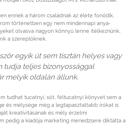
n ennek a három családnak az élete fonódik,
árom történetben egy nem mindennapi anya-
yeket olvasva nagyon könnyű lenne ítélkeznünk,
nk a szereplőknek.
zör egyik út sem tisztán helyes vagy
 tudja teljes bizonyossággal
r melyik oldalán állunk.
em tudhat tucatnyi, sőt, féltucatnyi könyvet sem a
ge és mélysége még a legtapasztaltabb írókat is
ját kreativitásának és mély érzelmi
em pedig a kiadója marketing menedzsere diktálta a