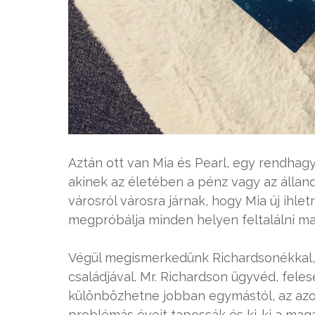
Aztán ott van Mia és Pearl, egy rendhag
akinek az életében a pénz vagy az állan
városról városra járnak, hogy Mia új ihlet
megpróbálja minden helyen feltalálni ma
Végül megismerkedünk Richardsonékkal,
családjával. Mr. Richardson ügyvéd, fel
különbözhetne jobban egymástól, az az
problémás éveit tapossák és ki-ki a ma