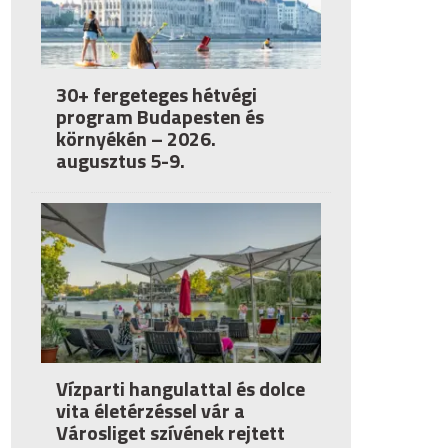
30+ fergeteges hétvégi
program Budapesten és
környékén – 2026.
augusztus 5-9.
Vízparti hangulattal és dolce
vita életérzéssel vár a
Városliget szívének rejtett