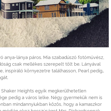
yó anya-lánya páros. Mia szabadúszó fotóművész,
dóság csak mellékes szerepelt tölt be. Lányával
re, inspiráló környezetre találhasson, Pearl pedig…
gát.
 Shaker Heights egyik megkerülhetetlen
esége pedig a város lelke. Négy gyermekük nem is
onban mindannyiukban közös, hogy a kamaszkor
ga módján okoz bosszúságot Mrs. Richardsonnak.