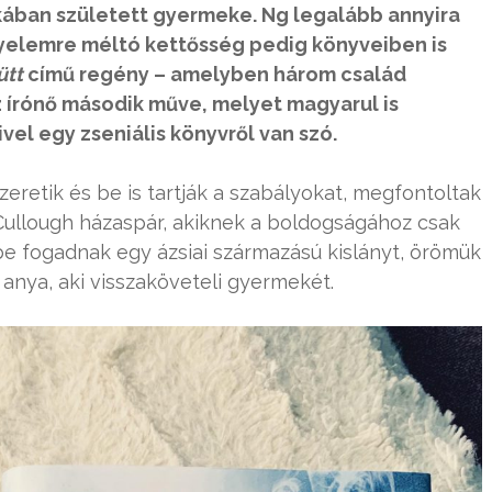
ikában született gyermeke. Ng legalább annyira
figyelemre méltó kettősség pedig könyveiben is
ütt
című regény – amelyben három család
z írónő második műve, melyet magyarul is
vel egy zseniális könyvről van szó.
szeretik és be is tartják a szabályokat, megfontoltak
cCullough házaspár, akiknek a boldogságához csak
be fogadnak egy ázsiai származású kislányt, örömük
i anya, aki visszaköveteli gyermekét.