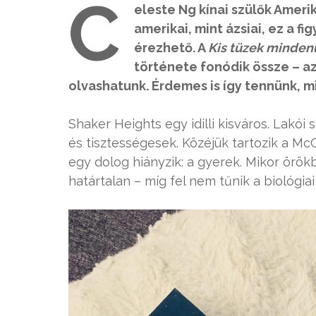
C
eleste Ng kínai szülők Amer
amerikai, mint ázsiai, ez a 
érezhető. A
Kis tüzek minden
története fonódik össze – a
olvashatunk. Érdemes is így tennünk, mi
Shaker Heights egy idilli kisváros. Lakói 
és tisztességesek. Közéjük tartozik a M
egy dolog hiányzik: a gyerek. Mikor örök
határtalan – míg fel nem tűnik a biológia