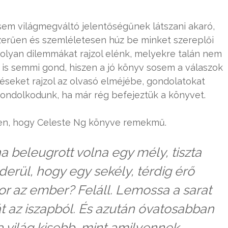
sem világmegváltó jelentőségűnek látszani akaró,
zerűen és szemléletesen húz be minket szereplői
 olyan dilemmákat rajzol elénk, melyekre talán nem
cs is semmi gond, hiszen a jó könyv sosem a válaszok
rdéseket rajzol az olvasó elméjébe, gondolatokat
ondolkodunk, ha már rég befejeztük a könyvet.
elen, hogy Celeste Ng könyve remekmű.
 beleugrott volna egy mély, tiszta
iderül, hogy egy sekély, térdig érő
kor az ember? Feláll. Lemossa a sarat
bát az iszapból. És azután óvatosabban
a világ kisebb, mint amilyennek