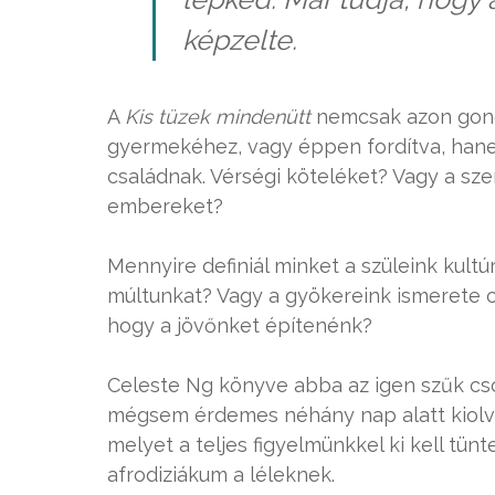
képzelte.
A
Kis tüzek mindenütt
nemcsak azon gondo
gyermekéhez, vagy éppen fordítva, hane
családnak. Vérségi köteléket? Vagy a sze
embereket?
Mennyire definiál minket a szüleink kult
múltunkat? Vagy a gyökereink ismerete cs
hogy a jövőnket építenénk?
Celeste Ng könyve abba az igen szűk csop
mégsem érdemes néhány nap alatt kiolv
melyet a teljes figyelmünkkel ki kell tü
afrodiziákum a léleknek.