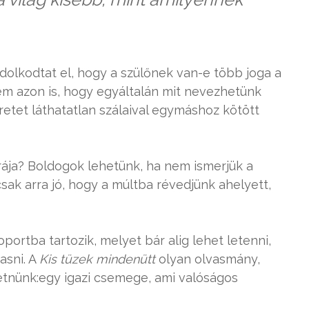
lkodtat el, hogy a szülőnek van-e több joga a
m azon is, hogy egyáltalán mit nevezhetünk
retet láthatatlan szálaival egymáshoz kötött
úrája? Boldogok lehetünk, ha nem ismerjük a
ak arra jó, hogy a múltba révedjünk ahelyett,
ortba tartozik, melyet bár alig lehet letenni,
asni. A
Kis tüzek mindenütt
olyan olvasmány,
ntetnünk:egy igazi csemege, ami valóságos