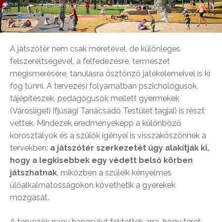
A játszótér nem csak méretével, de különleges
felszereltségével, a felfedezésre, természet
megismerésére, tanulásra ösztönző játékelemeivel is ki
fog tűnni. A tervezési folyamatban pszichológusok,
tájépítészek, pedagógusok mellett gyermekek
(Városligeti Ifjúsági Tanácsadó Testület tagjai) is részt
vettek. Mindezek eredményeképp a különböző
korosztályok és a szülők igényei is visszaköszönnek a
tervekben:
a játszótér szerkezetét úgy alakítják ki,
hogy a legkisebbek egy védett belső körben
játszhatnak
, miközben a szüleik kényelmes
ülőalkalmatosságokon követhetik a gyerekek
mozgását.
A tervezők nagy hangsúlyt fektettek arra, hogy teret