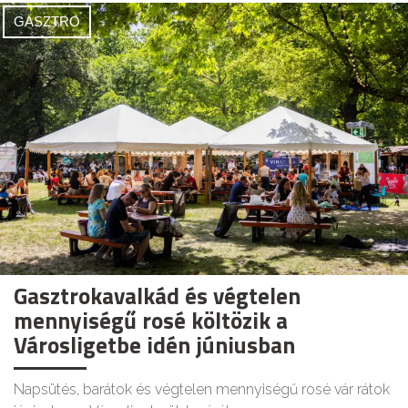
GASZTRO
Gasztrokavalkád és végtelen
mennyiségű rosé költözik a
Városligetbe idén júniusban
Napsütés, barátok és végtelen mennyiségű rosé vár rátok