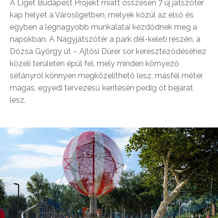
A Liget Budapest Projekt miatt összesen 7 új játszótér
kap helyet a Városligetben, melyek közül az első és
egyben a legnagyobb munkálatai kezdődnek meg a
napokban. A Nagyjátszótér a park dél-keleti részén, a
Dózsa György út – Ajtósi Dürer sor kereszteződéséhez
közeli területen épül fel, mely minden környező
sétányról könnyen megközelíthető lesz, másfél méter
magas, egyedi tervezésű kerítésén pedig öt bejárat
lesz.