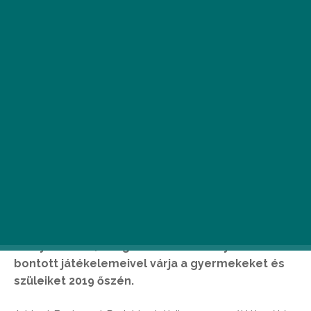
A
Liget Projekt keretében megvalósuló
Nagyjátszótér több mint 13.000
négyzetméteren kap helyet a park
dél-keleti részén, ahol biztonságos
környezetben, integrált és korosztályokra
bontott játékelemeivel várja a gyermekeket és
szüleiket 2019 őszén.