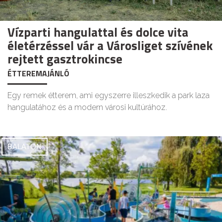
Vízparti hangulattal és dolce vita
életérzéssel vár a Városliget szívének
rejtett gasztrokincse
ÉTTEREMAJÁNLÓ
Egy remek étterem, ami egyszerre illeszkedik a park laza
hangulatához és a modern városi kultúrához.
BALATON