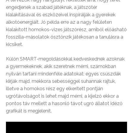
engedjenek a szabad játéknak, a játszótér
kialakításával és eszközeivel inspirálják a gyerekek
alkotóenergiáit. Jó példa erre az a nagy felületen
kialakított homokos-vizes játszórész, amiből előásható
fosszília-másolatok ösztönzik játékosan a tanulásra a
kicsiket.
Külön SMART-megoldásokkal kedveskednek azoknak
a gyermekeknek, akik szeretnek mérni, számokban
nyilván tartani mindenféle adatokat: egyes csúszdák
kiírják majd, mekkora sebességgel suhannak rajtuk,
illetve a homokos rész egy elkerített pontján
ugrótávolságot is lehet majd mérni, a kijelző ekkor a
pontos táv mellett a hasonló távot ugró állatot idéző
grafikát is megjelenít.