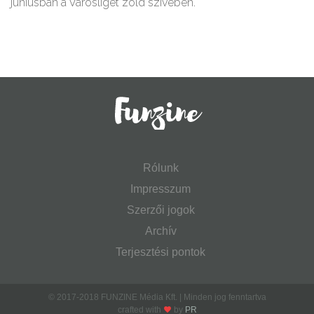
júniusban a Városliget zöld szívében.
Rólunk
Impresszum
Szerzői jogok
Archív
Terjesztési pontok
© 2017-2018 FUNZINE Média Kft. | Minden jog fenntartva
crafted with
by
PR