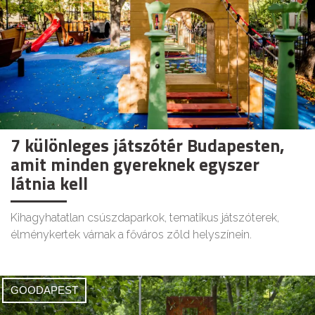
7 különleges játszótér Budapesten,
amit minden gyereknek egyszer
látnia kell
Kihagyhatatlan csúszdaparkok, tematikus játszóterek,
élménykertek várnak a főváros zöld helyszínein.
GOODAPEST