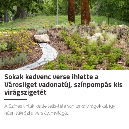
Sokak kedvenc verse ihlette a
Városliget vadonatúj, színpompás kis
virágszigetét
A Színes tinták kertje telis-tele van tarka virágokkal, így
hűen tükrözi a vers álomvilágát.