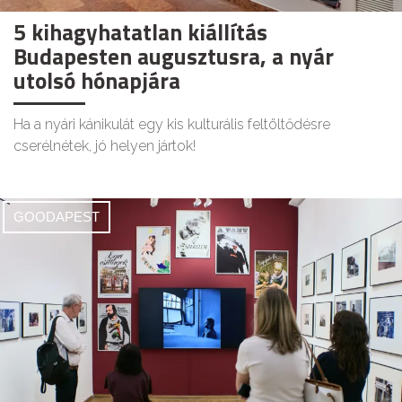
5 kihagyhatatlan kiállítás
Budapesten augusztusra, a nyár
utolsó hónapjára
Ha a nyári kánikulát egy kis kulturális feltöltődésre
cserélnétek, jó helyen jártok!
GOODAPEST