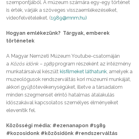
szempontjából. A múzeum számára egy-egy történet
is érték, várják a szöveges visszaemlékezéseiket,
videofelvételeiket. (
1989@mnm.hu)
Hogyan emlékezünk? Tárgyak, emberek
történetek
A Magyar Nemzeti Múzeum Youtube-csatornáján
a
Közös időnk – 1989
program részeként az intézmény
munkatársaival készült
kisfilmeket láthatunk
, amelyek a
muzeológusok rendszerváltás kori múzeumi munkáját,
akkori gyűjtőtevékenységüket, illetve a társadalom
minden szegmensét érintő hatalmas átalakulás
időszakával kapcsolatos személyes élményeiket
elevenítik fel.
Közösségi média: #ezenanapon #1989
#kozosidonk #közösidőnk #rendszerváltás