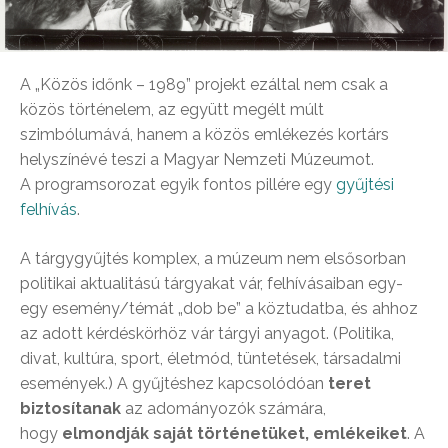
A „Közös időnk – 1989” projekt ezáltal nem csak a
közös történelem, az együtt megélt múlt
szimbólumává, hanem a közös emlékezés kortárs
helyszínévé teszi a Magyar Nemzeti Múzeumot.
A programsorozat egyik fontos pillére egy
gyűjtési
felhívás
.
A tárgygyűjtés komplex, a múzeum nem elsősorban
politikai aktualitású tárgyakat vár, felhívásaiban egy-
egy esemény/témát „dob be” a köztudatba, és ahhoz
az adott kérdéskörhöz vár tárgyi anyagot. (Politika,
divat, kultúra, sport, életmód, tüntetések, társadalmi
események.) A gyűjtéshez kapcsolódóan
teret
biztosítanak
az adományozók számára,
hogy
elmondják saját történetüket, emlékeiket
. A