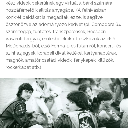
kész videók bekerülnek egy virtuális, bárki számára
hozzáférhető kiállítás anyagába. (A felhívásban
konkrét példákat is megadtak, ezzel is segítve,
ösztönözve az adományozó kedvet (pl. Comodore 64
számítógép, tüntetés-transzparensek, Bécsben
vásárolt tárgyak, emlékbe elrakott eszközök az első
McDonald’s-ból, első Forma-1-es futamról, koncert- és
színházjegyek, korabeli divat kellékei, kártyanaptárak,
magnók, amatőr családi videók, fényképek, kitűzők,
rockerkabát stb.)