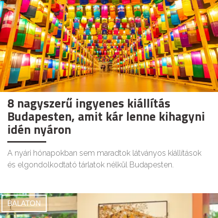
8 nagyszerű ingyenes kiállítás
Budapesten, amit kár lenne kihagyni
idén nyáron
A nyári hónapokban sem maradtok látványos kiállítások
és elgondolkodtató tárlatok nélkül Budapesten.
BALATON