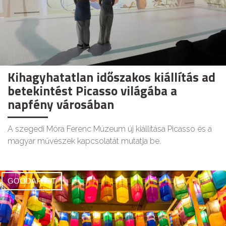
Kihagyhatatlan időszakos kiállítás ad
betekintést Picasso világába a
napfény városában
A szegedi Móra Ferenc Múzeum új kiállítása Picasso és a
magyar művészek kapcsolatát mutatja be.
GOODAPEST