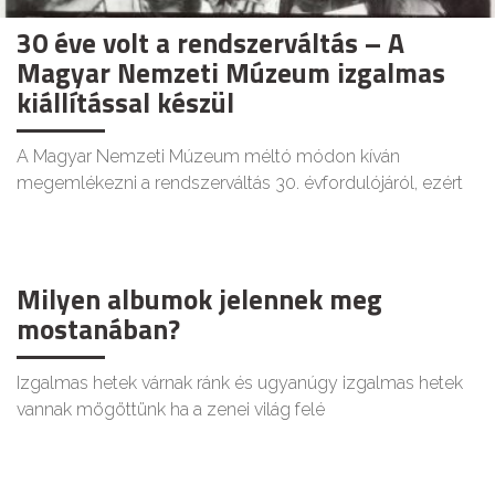
30 éve volt a rendszerváltás – A
Magyar Nemzeti Múzeum izgalmas
kiállítással készül
A Magyar Nemzeti Múzeum méltó módon kíván
megemlékezni a rendszerváltás 30. évfordulójáról, ezért
Milyen albumok jelennek meg
mostanában?
Izgalmas hetek várnak ránk és ugyanúgy izgalmas hetek
vannak mögöttünk ha a zenei világ felé