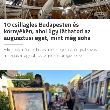
10 csillagles Budapesten és
környékén, ahol úgy láthatod az
augusztusi eget, mint még soha
Érkeznek a Perseidák és a részleges napfogyatkozás:
mutatjuk a legjobb csillagnézős programokat!
GOODAPEST