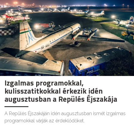
Izgalmas programokkal,
kulisszatitkokkal érkezik idén
augusztusban a Repülés Éjszakája
A Repülés Éjszakáján idén augusztusban ismét izgalmas
programokkal várják az érdeklődőket.