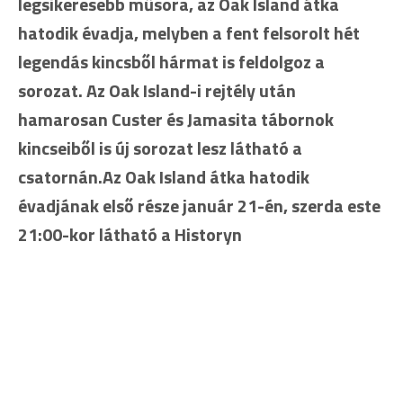
legsikeresebb műsora, az Oak Island átka
hatodik évadja, melyben a fent felsorolt hét
legendás kincsből hármat is feldolgoz a
sorozat. Az Oak Island-i rejtély után
hamarosan Custer és Jamasita tábornok
kincseiből is új sorozat lesz látható a
csatornán.Az Oak Island átka hatodik
évadjának első része január 21-én, szerda este
21:00-kor látható a Historyn