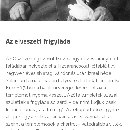
Az elveszett frigyláda
Az Ószövetség szerint Mózes egy díszes, aranyozott
faládában helyezte el a Tízparancsolat kőtábláit. A
negyven éves sivatagi vándorlás után Izrael népe
Salamon templomában helyezte el a ládát, ám amikor
Kr. e. 607-ben a babiloni seregek lerombolták a
templomot, nyoma veszett. Azóta elméletek százai
születtek a frigyláda sorsáról – de, mint tudjuk, csak
Indiana Jones „találta meg”… Az etióp ortodox egyház
állítja, hogy a birtokában van a kincs, vannak, akik
szerint a templomosok a chartres-i katedrálisba vitték,