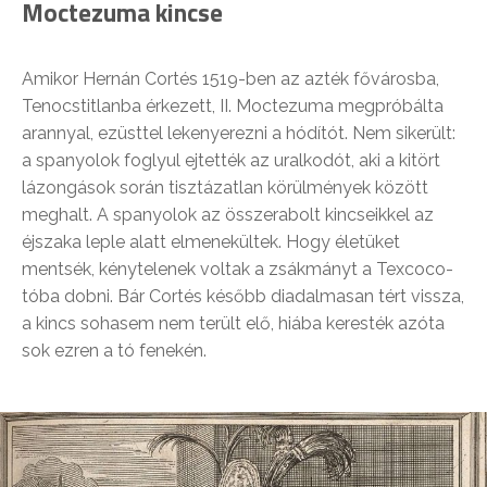
Moctezuma kincse
Amikor Hernán Cortés 1519-ben az azték fővárosba,
Tenocstitlanba érkezett, II. Moctezuma megpróbálta
arannyal, ezüsttel lekenyerezni a hódítót. Nem sikerült:
a spanyolok foglyul ejtették az uralkodót, aki a kitört
lázongások során tisztázatlan körülmények között
meghalt. A spanyolok az összerabolt kincseikkel az
éjszaka leple alatt elmenekültek. Hogy életüket
mentsék, kénytelenek voltak a zsákmányt a Texcoco-
tóba dobni. Bár Cortés később diadalmasan tért vissza,
a kincs sohasem nem terült elő, hiába keresték azóta
sok ezren a tó fenekén.