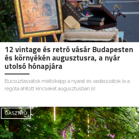
12 vintage és retró vásár Budapesten
és környékén augusztusra, a nyár
utolsó hónapjára
Búcsúztassátok méltóképp a nyarat és vadásszátok le a
régóta áhított kincseket augusztusban is!
GASZTRO