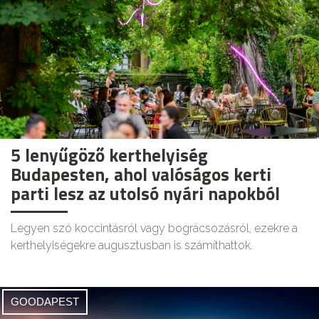
5 lenyűgöző kerthelyiség
Budapesten, ahol valóságos kerti
parti lesz az utolsó nyári napokból
Legyen szó koccintásról vagy bográcsozásról, ezekre a
kerthelyiségekre augusztusban is számíthattok.
GOODAPEST