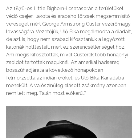
Az 1876-os Little Bighorn-i csatasorán a területüket
védő csejen, lakota és arapaho törzsek megsemmisítő
vereséget mért George Armstrong Custer vezérőrnagy
lovasságára. Vezetőjük, Ülő Bika megálmodta a diadalt,
de azt is, hogy nem szabad kifosztaniuk a legyőzött
katonák holttesteit, mert ez szerencsétlenséget hoz.
Ám mégis kifosztották, mivel Custerék több hónapnyi
zsoldot tartottak maguknál. Az amerikai hadsereg
bosszúhadjárata a következő hónapokban
felmorzsolta az indián erőket, és Ülő Bika Kanadába
menekült. A valószínűleg elásott zsákmány azonban
nem lett meg. Talán most előkerül?