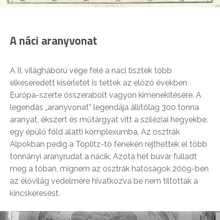
A náci aranyvonat
A II. világháború vége felé a náci tisztek több
elkeseredett kísérletet is tettek az előző években
Európa-szerte összerabolt vagyon kimenekítésére. A
legendás „aranyvonat” legendája állítólag 300 tonna
aranyat, ékszert és műtárgyat vitt a sziléziai hegyekbe,
egy épülő föld alatti komplexumba. Az osztrák
Alpokban pedig a Toplitz-tó fenekén rejthettek el több
tonnányi aranyrudat a nácik. Azóta hét búvár fulladt
meg a tóban, mígnem az osztrák hatóságok 2009-ben
az élővilág védelmére hivatkozva be nem tiltották a
kincskeresést.