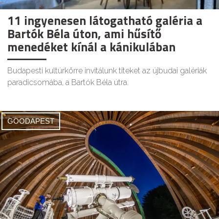
11 ingyenesen látogatható galéria a
Bartók Béla úton, ami hűsítő
menedéket kínál a kánikulában
Budapesti kultúrkörre invitálunk titeket az újbudai galériák
paradicsomába, a Bartók Béla útra.
GOODAPEST